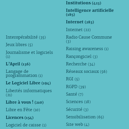
Institutions
(423)
Intelligence artificielle
(185)
Internet
(283)
Internet
(22)
Interopérabilité
Radio Cause Commune
(35)
(3)
Jeux libres
(5)
Raising awareness
(1)
Journalisme et logiciels
Rançongiciel
(1)
(3)
L’April
Recherche
(136)
(34)
Langage de
Réseaux sociaux
(56)
programmation
(1)
RGI
(5)
Le Logiciel Libre
(194)
RGPD
(39)
Libertés informatiques
Santé
(7)
(21)
Sciences
Libre à vous !
(18)
(210)
Sécurité
Libre en Fête
(3)
(10)
Sensibilisation
Licences
(65)
(154)
Site web
Logiciel de caisse
(4)
(1)