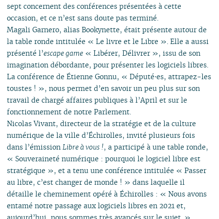
sept concernent des conférences présentées à cette
occasion, et ce n’est sans doute pas terminé.
Magali Garnero, alias Bookynette, était présente autour de
la table ronde intitulée « Le livre et le Libre ». Elle a aussi
présenté l’
escape game
« Libérer, Délivrer », issu de son
imagination débordante, pour présenter les logiciels libres.
La conférence de Étienne Gonnu, « Député⋅es, attrapez-les
toustes ! », nous permet d’en savoir un peu plus sur son
travail de chargé affaires publiques à l’April et sur le
fonctionnement de notre Parlement.
Nicolas Vivant, directeur de la stratégie et de la culture
numérique de la ville d’Échirolles, invité plusieurs fois
dans l’émission
Libre à vous !
, a participé à une table ronde,
« Souveraineté numérique : pourquoi le logiciel libre est
stratégique », et a tenu une conférence intitulée « Passer
au libre, c’est changer de monde ! » dans laquelle il
détaille le cheminement opéré à Échirolles : « Nous avons
entamé notre passage aux logiciels libres en 2021 et,
aujourd’hui, nous sommes très avancés sur le sujet. »