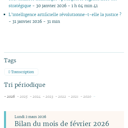
stratégique
- 30 janvier 2026 - 1 h 04 min 41
L’intelligence artificielle révolutionne-t-elle la justice ?
- 31 janvier 2026 - 31 min
Tags
Transcription
Tri périodique
-
- 2026
- 2025
- 2024
- 2023
- 2022
- 2021
- 2020
août
décembre
décembre
décembre
décembre
novembre
novembre
juillet
novembre
novembre
novembre
novembre
octobre
juin
octobre
octobre
octobre
octobre
septembre
Lundi 2 mars 2026
mai
septembre
septembre
septembre
septembre
août
Bilan du mois de février 2026