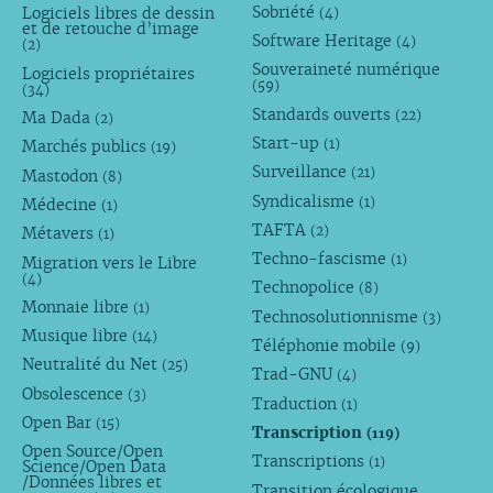
Sobriété
Logiciels libres de dessin
(4)
et de retouche d’image
Software Heritage
(4)
(2)
Souveraineté numérique
Logiciels propriétaires
(59)
(34)
Standards ouverts
(22)
Ma Dada
(2)
Start-up
(1)
Marchés publics
(19)
Surveillance
(21)
Mastodon
(8)
Syndicalisme
(1)
Médecine
(1)
TAFTA
(2)
Métavers
(1)
Techno-fascisme
(1)
Migration vers le Libre
(4)
Technopolice
(8)
Monnaie libre
(1)
Technosolutionnisme
(3)
Musique libre
(14)
Téléphonie mobile
(9)
Neutralité du Net
(25)
Trad-GNU
(4)
Obsolescence
(3)
Traduction
(1)
Open Bar
(15)
Transcription
(119)
Open Source/Open
Transcriptions
(1)
Science/Open Data
/Données libres et
Transition écologique