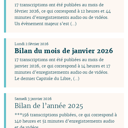
avril
août
août
août
août
juillet
17 transcriptions ont été publiées au mois de
mars
juillet
juillet
juillet
juillet
juin
février 2026, ce qui correspond à 12 heures et 44
février
juin
juin
juin
juin
avril
minutes d’enregistrements audio ou de vidéos.
janvier
mai
mai
avril
mai
mars
Un évènement majeur s’est (…)
avril
avril
mars
avril
février
mars
mars
février
mars
janvier
février
février
janvier
février
Lundi 2 février 2026
janvier
janvier
janvier
Bilan du mois de janvier 2026
17 transcriptions ont été publiées au mois de
janvier 2026, ce qui correspond à 14 heures et 17
minutes d’enregistrements audio ou de vidéos.
Le dernier Capitole du Libre, (…)
Samedi 3 janvier 2026
Bilan de l’année 2025
***156 transcriptions publiées, ce qui correspond à
140 heures et 51 minutes d’enregistrements audio
et de vidéos