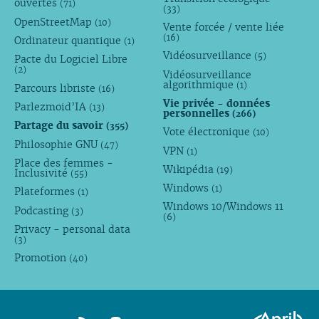
ouvertes
(71)
(33)
OpenStreetMap
(10)
Vente forcée / vente liée
(16)
Ordinateur quantique
(1)
Vidéosurveillance
(5)
Pacte du Logiciel Libre
(2)
Vidéosurveillance
algorithmique
(1)
Parcours libriste
(16)
Vie privée - données
Parlezmoid’IA
(13)
personnelles
(266)
Partage du savoir
(355)
Vote électronique
(10)
Philosophie GNU
(47)
VPN
(1)
Place des femmes -
Wikipédia
(19)
Inclusivité
(55)
Windows
(1)
Plateformes
(1)
Windows 10/Windows 11
Podcasting
(3)
(6)
Privacy - personal data
(3)
Promotion
(40)