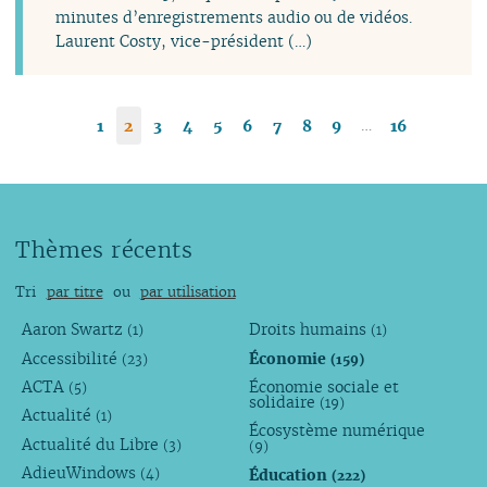
minutes d’enregistrements audio ou de vidéos.
Laurent Costy, vice-président (…)
…
1
2
3
4
5
6
7
8
9
16
Thèmes récents
Tri
par titre
ou
par utilisation
Aaron Swartz
Droits humains
(1)
(1)
Accessibilité
Économie
(23)
(159)
ACTA
Économie sociale et
(5)
solidaire
(19)
Actualité
(1)
Écosystème numérique
Actualité du Libre
(3)
(9)
AdieuWindows
Éducation
(4)
(222)