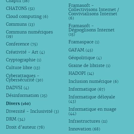
Chapril
(16)
Framasoft -
CHATONS
(51)
Collectivisons Internet /
Convivialisons Internet
Cloud computing
(6)
(6)
Communs
(13)
Framasoft -
Dégooglisons Internet
Communs numériques
(15)
(19)
Framaspace
(1)
Conference
(75)
GAFAM
(45)
Créativité - Art
(4)
Géopolitique
(4)
Cryptographie
(1)
Graine de libriste
(1)
Culture libre
(13)
HADOPI
(14)
Cyberattaques -
Cybersécurité
(30)
Inclusion numérique
(6)
DADVSI
(4)
Informatique
(67)
Désinformation
(25)
Informatique déloyale
(43)
Divers
(160)
Informatique en nuage
Diversité - Inclusivité
(3)
(44)
DRM
(34)
Infrastructures
(11)
Droit d’auteur
(78)
Innovation
(68)