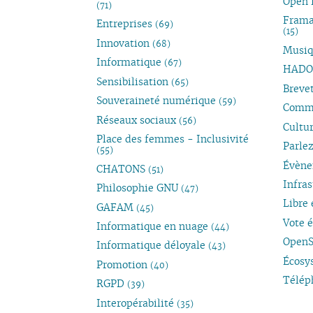
Open 
(71)
Frama
Entreprises
(69)
(15)
Innovation
(68)
Musiq
Informatique
(67)
HADO
Sensibilisation
(65)
Brevet
Souveraineté numérique
(59)
Comm
Réseaux sociaux
(56)
Cultur
Place des femmes - Inclusivité
Parle
(55)
Évène
CHATONS
(51)
Infra
Philosophie GNU
(47)
Libre
GAFAM
(45)
Vote 
Informatique en nuage
(44)
Open
Informatique déloyale
(43)
Écosy
Promotion
(40)
Télép
RGPD
(39)
Interopérabilité
(35)