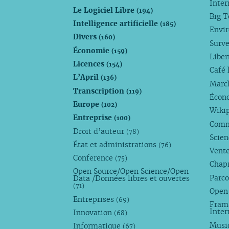
Inte
Le Logiciel Libre
(194)
Big 
Intelligence artificielle
(185)
Envi
Divers
(160)
Surve
Économie
(159)
Liber
Licences
(154)
Café 
L’April
(136)
Marc
Transcription
(119)
Écono
Europe
(102)
Wiki
Entreprise
(100)
Comm
Droit d’auteur
(78)
Scie
État et administrations
(76)
Vente
Conference
(75)
Chap
Open Source/Open Science/Open
Parco
Data /Données libres et ouvertes
(71)
Open
Entreprises
(69)
Fram
Inte
Innovation
(68)
Musi
Informatique
(67)