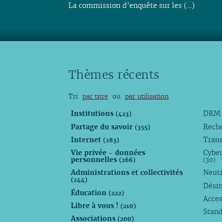
La commission d’enquête sur les (…)
Thèmes récents
Tri
par titre
ou
par utilisation
Institutions
DR
(423)
Partage du savoir
Rech
(355)
Internet
Trans
(283)
Vie privée - données
Cyber
personnelles
(266)
(30)
Administrations et collectivités
Neutr
(244)
Dési
Éducation
(222)
Acces
Libre à vous !
(210)
Stan
Associations
(200)