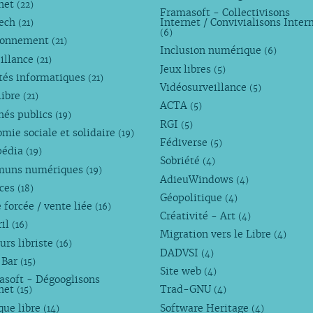
rnet
(22)
Framasoft - Collectivisons
Tech
Internet / Convivialisons Inter
(21)
(6)
ronnement
(21)
Inclusion numérique
(6)
illance
(21)
Jeux libres
(5)
tés informatiques
(21)
Vidéosurveillance
(5)
libre
(21)
ACTA
(5)
hés publics
(19)
RGI
(5)
mie sociale et solidaire
(19)
Fédiverse
(5)
pédia
(19)
Sobriété
(4)
uns numériques
(19)
AdieuWindows
(4)
nces
(18)
Géopolitique
(4)
 forcée / vente liée
(16)
Créativité - Art
(4)
ril
(16)
Migration vers le Libre
(4)
urs libriste
(16)
DADVSI
(4)
 Bar
(15)
Site web
(4)
asoft - Dégooglisons
rnet
Trad-GNU
(15)
(4)
que libre
Software Heritage
(14)
(4)