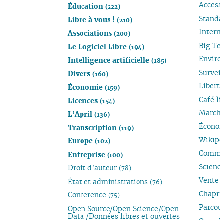
Access
Éducation
(222)
Stand
Libre à vous !
(210)
Inter
Associations
(200)
Big T
Le Logiciel Libre
(194)
Envi
Intelligence artificielle
(185)
Surve
Divers
(160)
Liber
Économie
(159)
Café l
Licences
(154)
March
L’April
(136)
Économ
Transcription
(119)
Wikip
Europe
(102)
Comm
Entreprise
(100)
Scien
Droit d’auteur
(78)
Vente 
État et administrations
(76)
Chapr
Conference
(75)
Parcou
Open Source/Open Science/Open
Data /Données libres et ouvertes