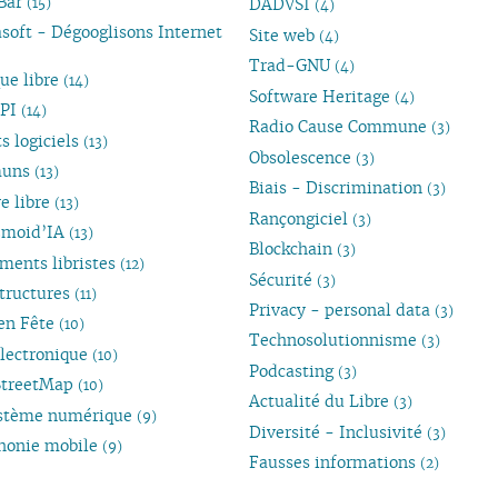
Bar
(15)
DADVSI
(4)
soft - Dégooglisons Internet
Site web
(4)
Trad-GNU
(4)
ue libre
(14)
Software Heritage
(4)
PI
(14)
Radio Cause Commune
(3)
s logiciels
(13)
Obsolescence
(3)
uns
(13)
Biais - Discrimination
(3)
e libre
(13)
Rançongiciel
(3)
zmoid’IA
(13)
Blockchain
(3)
ments libristes
(12)
Sécurité
(3)
structures
(11)
Privacy - personal data
(3)
 en Fête
(10)
Technosolutionnisme
(3)
électronique
(10)
Podcasting
(3)
StreetMap
(10)
Actualité du Libre
(3)
stème numérique
(9)
Diversité - Inclusivité
(3)
honie mobile
(9)
Fausses informations
(2)