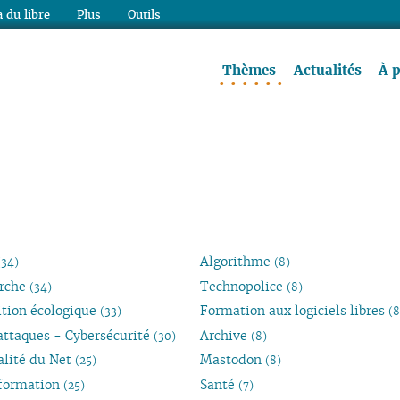
 du libre
Plus
Outils
re à lire !
Thèmes
Actualités
À 
Algorithme
(34)
(8)
rche
Technopolice
(34)
(8)
ition écologique
Formation aux logiciels libres
(33)
(8
attaques - Cybersécurité
Archive
(30)
(8)
alité du Net
Mastodon
(25)
(8)
formation
Santé
(25)
(7)