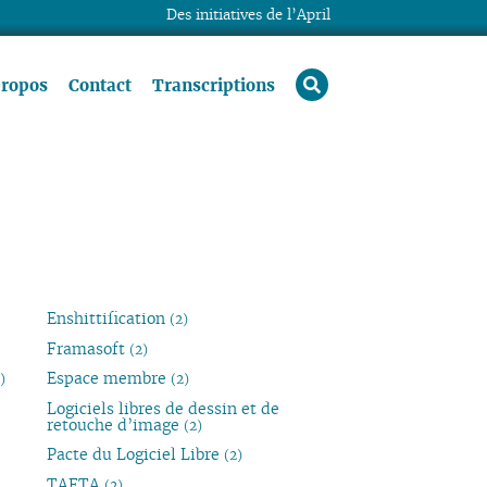
Des initiatives de l’April
rechercher
propos
Contact
Transcriptions
Enshittification
(2)
Framasoft
(2)
Espace membre
)
(2)
Logiciels libres de dessin et de
retouche d’image
(2)
Pacte du Logiciel Libre
(2)
TAFTA
(2)