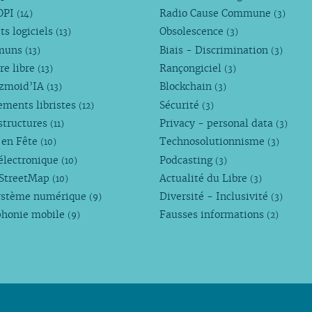
OPI
Radio Cause Commune
(14)
(3)
ts logiciels
Obsolescence
(13)
(3)
muns
Biais - Discrimination
(13)
(3)
re libre
Rançongiciel
(13)
(3)
ezmoid’IA
Blockchain
(13)
(3)
ements libristes
Sécurité
(12)
(3)
structures
Privacy - personal data
(11)
(3)
 en Fête
Technosolutionnisme
(10)
(3)
électronique
Podcasting
(10)
(3)
StreetMap
Actualité du Libre
(10)
(3)
ystème numérique
Diversité - Inclusivité
(9)
(3)
phonie mobile
Fausses informations
(9)
(2)