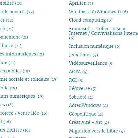
ibilité
Aprilien
(23)
(7)
ards ouverts
Windows 10/Windows 11
(22)
(6)
net
Cloud computing
(22)
(6)
ech
Framasoft - Collectivisons
(21)
Internet / Convivialisons Intern
ronnement
(21)
(6)
illance
(21)
Inclusion numérique
(6)
tés informatiques
(21)
Jeux libres
(5)
ibre
(21)
Vidéosurveillance
(5)
és publics
(19)
ACTA
(5)
ie sociale et solidaire
(19)
RGI
(5)
édia
(19)
Fédiverse
(5)
uns numériques
(19)
Sobriété
(4)
ces
(18)
AdieuWindows
(4)
forcée / vente liée
(16)
Géopolitique
(4)
il
(16)
Créativité - Art
(4)
rs libriste
(16)
Migration vers le Libre
(4)