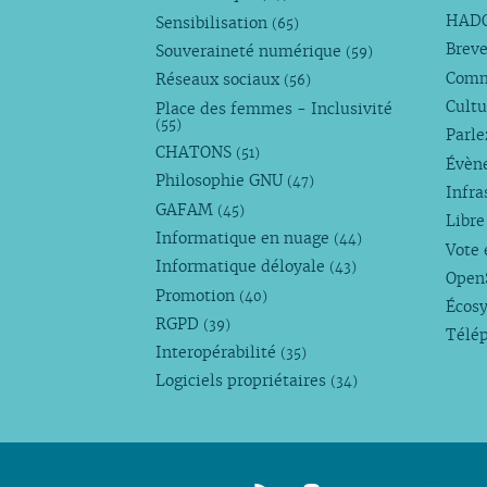
HAD
Sensibilisation
(65)
Breve
Souveraineté numérique
(59)
Com
Réseaux sociaux
(56)
Cultu
Place des femmes - Inclusivité
(55)
Parl
CHATONS
(51)
Évèn
Philosophie GNU
(47)
Infra
GAFAM
(45)
Libre
Informatique en nuage
(44)
Vote 
Informatique déloyale
(43)
Open
Promotion
(40)
Écos
RGPD
(39)
Télé
Interopérabilité
(35)
Logiciels propriétaires
(34)