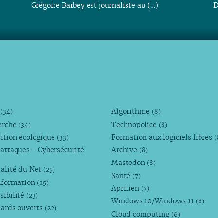
Grégoire Barbey est journaliste au (…)
D
M
Algorithme
(34)
(8)
erche
Technopolice
(34)
(8)
ition écologique
Formation aux logiciels libres
(33)
(
attaques - Cybersécurité
Archive
(8)
Mastodon
(8)
alité du Net
(25)
Santé
(7)
nformation
(25)
Aprilien
(7)
sibilité
(23)
Windows 10/Windows 11
(6)
dards ouverts
(22)
Cloud computing
(6)