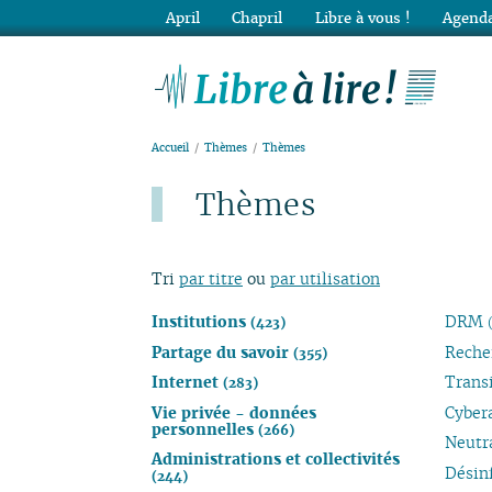
April
Chapril
Libre à vous !
Agenda
Lib
Accueil
Thèmes
Thèmes
Thèmes
Publié le lundi 14 septembre 2020
Tri
par titre
ou
par utilisation
Institutions
DRM
(423)
Partage du savoir
Reche
(355)
Internet
Trans
(283)
Vie privée - données
Cyber
personnelles
(266)
Neutr
Administrations et collectivités
Désin
(244)