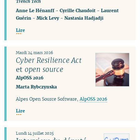
Trench Tech
Anne Le Hénanff
-
Cyrille Chaudoit
-
Laurent
Guérin
-
Mick Levy
-
Nastasia Hadjadji
Lire
Mardi 24 mars 2026
Cyber Resilience Act
et
open source
AlpOSS 2026
Marta Rybczynska
Alpes Open Source Software​,
AlpOSS 2026
Lire
Lundi 14 juillet 2025