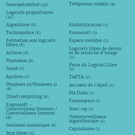
Téléphonie mobile
Interopérabilité
(9)
(35)
Logiciels propriétaires
(34)
Algorithme
Enshittification
(8)
(2)
Technopolice
Framasoft
(8)
(2)
Formation aux logiciels
Espace membre
(2)
libres
(8)
Logiciels libres de dessin
Archive
et de retouche d’image
(8)
(2)
Mastodon
(8)
Pacte du Logiciel Libre
Santé
(7)
(2)
Aprilien
TAFTA
(7)
(2)
Windows 10/Windows 11
Au cœur de l’April
(2)
(6)
Ma Dada
(2)
Cloud computing
(6)
Framaspace
(1)
Framasoft -
Collectivisons Internet /
Start-up
(1)
Convivialisons Internet
Vidéosurveillance
(6)
algorithmique
(1)
Inclusion numérique
(6)
Capitalisme
(1)
Jeux libres
(5)