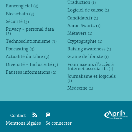
Traduction
(1)
Rançongiciel
(3)
Logiciel de caisse
(1)
Blockchain
(3)
Candidats.fr
(1)
Sécurité
(3)
Aaron Swartz
(1)
Privacy - personal data
Métavers
(3)
(1)
Technosolutionnisme
Cryptographie
(3)
(1)
Podcasting
Raising awareness
(3)
(1)
Actualité du Libre
Graine de libriste
(3)
(1)
Diversité - Inclusivité
Fournisseurs d’accès à
(3)
Internet associatifs
(1)
Fausses informations
(2)
Journalisme et logiciels
(1)
Médecine
(1)
Contact
Mentions légales
rss
mastodon
Se connecter