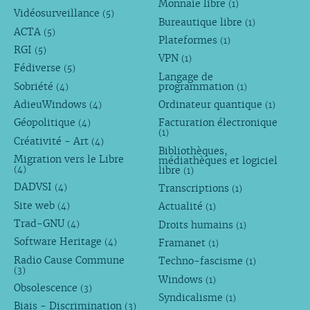
Monnaie libre
(1)
Vidéosurveillance
(5)
Bureautique libre
(1)
ACTA
(5)
Plateformes
(1)
RGI
(5)
VPN
(1)
Fédiverse
(5)
Langage de
Sobriété
programmation
(4)
(1)
AdieuWindows
Ordinateur quantique
(4)
(1)
Géopolitique
Facturation électronique
(4)
(1)
Créativité - Art
(4)
Bibliothèques,
Migration vers le Libre
médiathèques et logiciel
libre
(4)
(1)
DADVSI
Transcriptions
(4)
(1)
Site web
Actualité
(4)
(1)
Trad-GNU
Droits humains
(4)
(1)
Software Heritage
Framanet
(4)
(1)
Radio Cause Commune
Techno-fascisme
(1)
(3)
Windows
(1)
Obsolescence
(3)
Syndicalisme
(1)
Biais - Discrimination
(3)