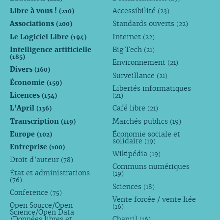
Libre à vous !
Accessibilité
(210)
(23)
Associations
Standards ouverts
(200)
(22)
Le Logiciel Libre
Internet
(194)
(22)
Intelligence artificielle
Big Tech
(21)
(185)
Environnement
(21)
Divers
(160)
Surveillance
(21)
Économie
(159)
Libertés informatiques
Licences
(154)
(21)
L’April
Café libre
(136)
(21)
Transcription
Marchés publics
(119)
(19)
Europe
Économie sociale et
(102)
solidaire
(19)
Entreprise
(100)
Wikipédia
(19)
Droit d’auteur
(78)
Communs numériques
État et administrations
(19)
(76)
Sciences
(18)
Conference
(75)
Vente forcée / vente liée
Open Source/Open
(16)
Science/Open Data
/Données libres et
Chapril
(16)