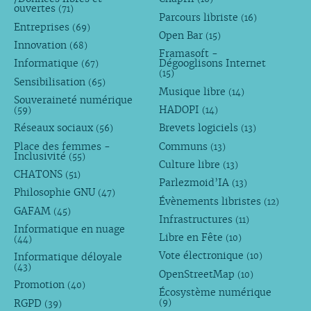
ouvertes
(71)
Parcours libriste
(16)
Entreprises
(69)
Open Bar
(15)
Innovation
(68)
Framasoft -
Informatique
Dégooglisons Internet
(67)
(15)
Sensibilisation
(65)
Musique libre
(14)
Souveraineté numérique
HADOPI
(59)
(14)
Réseaux sociaux
Brevets logiciels
(56)
(13)
Place des femmes -
Communs
(13)
Inclusivité
(55)
Culture libre
(13)
CHATONS
(51)
Parlezmoid’IA
(13)
Philosophie GNU
(47)
Évènements libristes
(12)
GAFAM
(45)
Infrastructures
(11)
Informatique en nuage
Libre en Fête
(10)
(44)
Vote électronique
Informatique déloyale
(10)
(43)
OpenStreetMap
(10)
Promotion
(40)
Écosystème numérique
RGPD
(9)
(39)