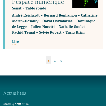
l’espace numérique
Sénat - Table ronde
André Reichardt
-
Bernard Benhamou
-
Catherine
Morin-Desailly
-
David Chavalarias
-
Dominique
de Legge
-
Julien Nocetti
-
Nathalie Goulet
-
Rachid Temal
-
Sylvie Robert
-
Tariq Krim
Lire
1
2
3
Actualités
Mardi 4 août 2026