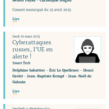
Benoît Payan
-
Christophe Hugon
Conseil municipal du 25 avril 2025
Lire
Jeudi 20 mars 2025
Cyberattaques
russes, l’UE en
alerte !
Smart Tech
Delphine Sabattier
-
Éric Le Quellenec
-
Henri
Grelet
-
Jean-Baptiste Kempf
-
Jean-Noël de
Galzain
Lire
Vendredi 13 décembre 2024