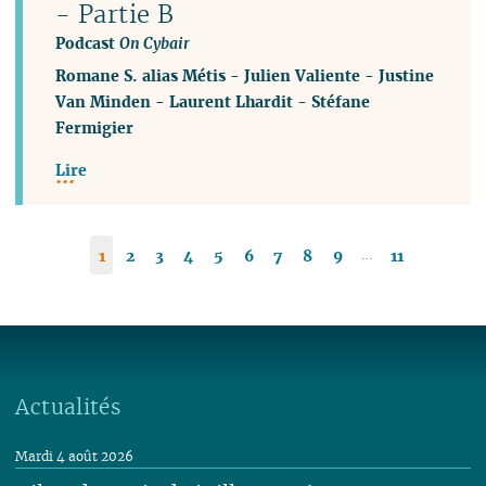
- Partie B
Podcast
On Cybair
Romane S. alias Métis
-
Julien Valiente
-
Justine
Van Minden
-
Laurent Lhardit
-
Stéfane
Fermigier
Lire
…
1
2
3
4
5
6
7
8
9
11
Actualités
Mardi 4 août 2026