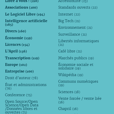
Libre à vous !
Accessibilité
(210)
(23)
Associations
Standards ouverts
(200)
(22)
Le Logiciel Libre
Internet
(194)
(22)
Intelligence artificielle
Big Tech
(21)
(185)
Environnement
(21)
Divers
(160)
Surveillance
(21)
Économie
(159)
Libertés informatiques
Licences
(154)
(21)
L’April
Café libre
(136)
(21)
Transcription
Marchés publics
(119)
(19)
Europe
Économie sociale et
(102)
solidaire
(19)
Entreprise
(100)
Wikipédia
(19)
Droit d’auteur
(78)
Communs numériques
État et administrations
(19)
(76)
Sciences
(18)
Conference
(75)
Vente forcée / vente liée
Open Source/Open
(16)
Science/Open Data
/Données libres et
Chapril
(16)
ouvertes
(71)