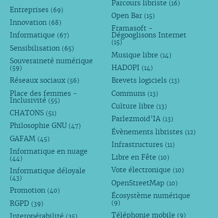
Parcours libriste
(16)
Entreprises
(69)
Open Bar
(15)
Innovation
(68)
Framasoft -
Informatique
Dégooglisons Internet
(67)
(15)
Sensibilisation
(65)
Musique libre
(14)
Souveraineté numérique
HADOPI
(59)
(14)
Réseaux sociaux
Brevets logiciels
(56)
(13)
Place des femmes -
Communs
(13)
Inclusivité
(55)
Culture libre
(13)
CHATONS
(51)
Parlezmoid’IA
(13)
Philosophie GNU
(47)
Évènements libristes
(12)
GAFAM
(45)
Infrastructures
(11)
Informatique en nuage
Libre en Fête
(10)
(44)
Vote électronique
Informatique déloyale
(10)
(43)
OpenStreetMap
(10)
Promotion
(40)
Écosystème numérique
RGPD
(9)
(39)
Téléphonie mobile
Interopérabilité
(9)
(35)