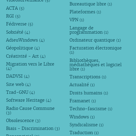
Vidéosurveillance
(5)
Bureautique libre
(1)
ACTA
(5)
Plateformes
(1)
RGI
(5)
VPN
(1)
Fédiverse
(5)
Langage de
Sobriété
programmation
(4)
(1)
AdieuWindows
Ordinateur quantique
(4)
(1)
Géopolitique
Facturation électronique
(4)
(1)
Créativité - Art
(4)
Bibliothèques,
Migration vers le Libre
médiathèques et logiciel
libre
(4)
(1)
DADVSI
Transcriptions
(4)
(1)
Site web
Actualité
(4)
(1)
Trad-GNU
Droits humains
(4)
(1)
Software Heritage
Framanet
(4)
(1)
Radio Cause Commune
Techno-fascisme
(1)
(3)
Windows
(1)
Obsolescence
(3)
Syndicalisme
(1)
Biais - Discrimination
(3)
Traduction
(1)