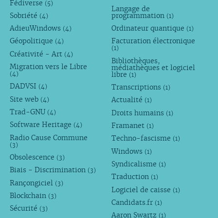
Fédiverse
(5)
Langage de
Sobriété
programmation
(4)
(1)
AdieuWindows
Ordinateur quantique
(4)
(1)
Géopolitique
Facturation électronique
(4)
(1)
Créativité - Art
(4)
Bibliothèques,
Migration vers le Libre
médiathèques et logiciel
libre
(4)
(1)
DADVSI
Transcriptions
(4)
(1)
Site web
Actualité
(4)
(1)
Trad-GNU
Droits humains
(4)
(1)
Software Heritage
Framanet
(4)
(1)
Radio Cause Commune
Techno-fascisme
(1)
(3)
Windows
(1)
Obsolescence
(3)
Syndicalisme
(1)
Biais - Discrimination
(3)
Traduction
(1)
Rançongiciel
(3)
Logiciel de caisse
(1)
Blockchain
(3)
Candidats.fr
(1)
Sécurité
(3)
Aaron Swartz
(1)