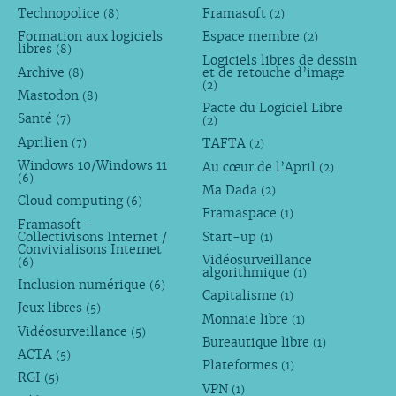
Technopolice
Framasoft
(8)
(2)
Formation aux logiciels
Espace membre
(2)
libres
(8)
Logiciels libres de dessin
Archive
et de retouche d’image
(8)
(2)
Mastodon
(8)
Pacte du Logiciel Libre
Santé
(7)
(2)
Aprilien
TAFTA
(7)
(2)
Windows 10/Windows 11
Au cœur de l’April
(2)
(6)
Ma Dada
(2)
Cloud computing
(6)
Framaspace
(1)
Framasoft -
Collectivisons Internet /
Start-up
(1)
Convivialisons Internet
Vidéosurveillance
(6)
algorithmique
(1)
Inclusion numérique
(6)
Capitalisme
(1)
Jeux libres
(5)
Monnaie libre
(1)
Vidéosurveillance
(5)
Bureautique libre
(1)
ACTA
(5)
Plateformes
(1)
RGI
(5)
VPN
(1)