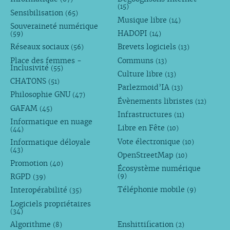
(15)
Sensibilisation
(65)
Musique libre
(14)
Souveraineté numérique
HADOPI
(59)
(14)
Réseaux sociaux
Brevets logiciels
(56)
(13)
Place des femmes -
Communs
(13)
Inclusivité
(55)
Culture libre
(13)
CHATONS
(51)
Parlezmoid’IA
(13)
Philosophie GNU
(47)
Évènements libristes
(12)
GAFAM
(45)
Infrastructures
(11)
Informatique en nuage
Libre en Fête
(10)
(44)
Vote électronique
Informatique déloyale
(10)
(43)
OpenStreetMap
(10)
Promotion
(40)
Écosystème numérique
RGPD
(9)
(39)
Téléphonie mobile
Interopérabilité
(9)
(35)
Logiciels propriétaires
(34)
Algorithme
Enshittification
(8)
(2)