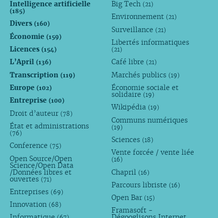
Intelligence artificielle
Big Tech
(21)
(185)
Environnement
(21)
Divers
(160)
Surveillance
(21)
Économie
(159)
Libertés informatiques
Licences
(154)
(21)
L’April
Café libre
(136)
(21)
Transcription
Marchés publics
(119)
(19)
Europe
Économie sociale et
(102)
solidaire
(19)
Entreprise
(100)
Wikipédia
(19)
Droit d’auteur
(78)
Communs numériques
État et administrations
(19)
(76)
Sciences
(18)
Conference
(75)
Vente forcée / vente liée
Open Source/Open
(16)
Science/Open Data
/Données libres et
Chapril
(16)
ouvertes
(71)
Parcours libriste
(16)
Entreprises
(69)
Open Bar
(15)
Innovation
(68)
Framasoft -
Informatique
Dégooglisons Internet
(67)