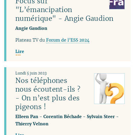
Focus sur
"L’émancipation
numérique" - Angie Gaudion
Angie Gaudion
Plateau TV du
Forum de l’ESS 2024
Lire
Lundi 5 juin 2023
Nos téléphones
nous écoutent-ils ?
- On n’est plus des
pigeons !
Elleen Pan
-
Corentin Béchade
-
Sylvain Steer
-
Thierry Velnon