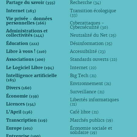
Partage du savoir
Recherche
(355)
(34)
Internet
Transition écologique
(283)
(33)
Vie privée - données
personnelles
Cyberattaques -
(266)
Cybersécurité
(30)
Administrations et
collectivités
Neutralité du Net
(244)
(25)
Éducation
Désinformation
(222)
(25)
Libre à vous !
Accessibilité
(210)
(23)
Associations
Standards ouverts
(200)
(22)
Le Logiciel Libre
Internet
(194)
(22)
Intelligence artificielle
Big Tech
(21)
(185)
Environnement
(21)
Divers
(160)
Surveillance
(21)
Économie
(159)
Libertés informatiques
Licences
(154)
(21)
L’April
Café libre
(136)
(21)
Transcription
Marchés publics
(119)
(19)
Europe
Économie sociale et
(102)
solidaire
(19)
Entreprise
(100)