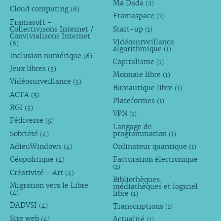
Ma Dada
(2)
Cloud computing
(6)
Framaspace
(1)
Framasoft -
Collectivisons Internet /
Start-up
(1)
Convivialisons Internet
Vidéosurveillance
(6)
algorithmique
(1)
Inclusion numérique
(6)
Capitalisme
(1)
Jeux libres
(5)
Monnaie libre
(1)
Vidéosurveillance
(5)
Bureautique libre
(1)
ACTA
(5)
Plateformes
(1)
RGI
(5)
VPN
(1)
Fédiverse
(5)
Langage de
Sobriété
programmation
(4)
(1)
AdieuWindows
Ordinateur quantique
(4)
(1)
Géopolitique
Facturation électronique
(4)
(1)
Créativité - Art
(4)
Bibliothèques,
Migration vers le Libre
médiathèques et logiciel
libre
(4)
(1)
DADVSI
Transcriptions
(4)
(1)
Site web
Actualité
(4)
(1)