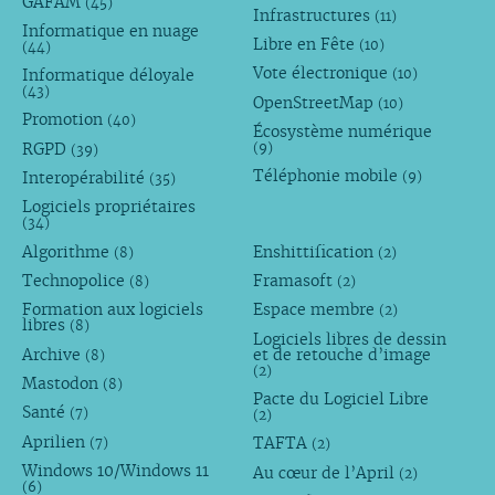
GAFAM
(45)
Infrastructures
(11)
Informatique en nuage
Libre en Fête
(10)
(44)
Vote électronique
Informatique déloyale
(10)
(43)
OpenStreetMap
(10)
Promotion
(40)
Écosystème numérique
RGPD
(9)
(39)
Téléphonie mobile
Interopérabilité
(9)
(35)
Logiciels propriétaires
(34)
Algorithme
Enshittification
(8)
(2)
Technopolice
Framasoft
(8)
(2)
Formation aux logiciels
Espace membre
(2)
libres
(8)
Logiciels libres de dessin
Archive
et de retouche d’image
(8)
(2)
Mastodon
(8)
Pacte du Logiciel Libre
Santé
(7)
(2)
Aprilien
TAFTA
(7)
(2)
Windows 10/Windows 11
Au cœur de l’April
(2)
(6)