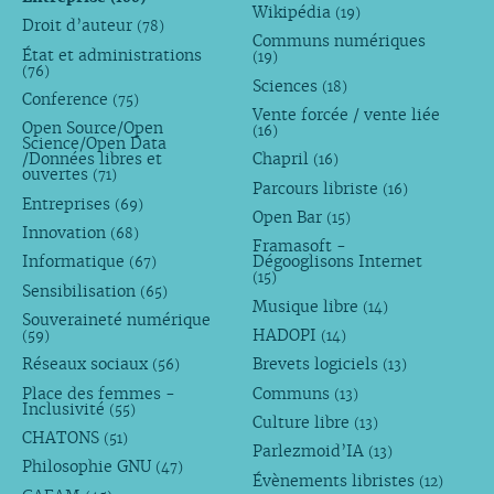
Wikipédia
(19)
Droit d’auteur
(78)
Communs numériques
État et administrations
(19)
(76)
Sciences
(18)
Conference
(75)
Vente forcée / vente liée
Open Source/Open
(16)
Science/Open Data
/Données libres et
Chapril
(16)
ouvertes
(71)
Parcours libriste
(16)
Entreprises
(69)
Open Bar
(15)
Innovation
(68)
Framasoft -
Informatique
Dégooglisons Internet
(67)
(15)
Sensibilisation
(65)
Musique libre
(14)
Souveraineté numérique
HADOPI
(59)
(14)
Réseaux sociaux
Brevets logiciels
(56)
(13)
Place des femmes -
Communs
(13)
Inclusivité
(55)
Culture libre
(13)
CHATONS
(51)
Parlezmoid’IA
(13)
Philosophie GNU
(47)
Évènements libristes
(12)