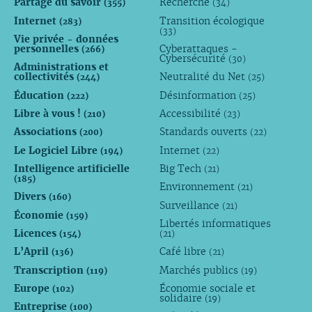
Partage du savoir
Recherche
(355)
(34)
Internet
Transition écologique
(283)
(33)
Vie privée - données
personnelles
Cyberattaques -
(266)
Cybersécurité
(30)
Administrations et
collectivités
Neutralité du Net
(244)
(25)
Éducation
Désinformation
(222)
(25)
Libre à vous !
Accessibilité
(210)
(23)
Associations
Standards ouverts
(200)
(22)
Le Logiciel Libre
Internet
(194)
(22)
Intelligence artificielle
Big Tech
(21)
(185)
Environnement
(21)
Divers
(160)
Surveillance
(21)
Économie
(159)
Libertés informatiques
Licences
(154)
(21)
L’April
Café libre
(136)
(21)
Transcription
Marchés publics
(119)
(19)
Europe
Économie sociale et
(102)
solidaire
(19)
Entreprise
(100)