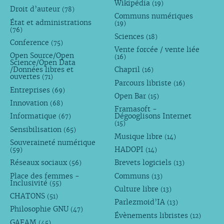
Wikipédia
(19)
Droit d’auteur
(78)
Communs numériques
État et administrations
(19)
(76)
Sciences
(18)
Conference
(75)
Vente forcée / vente liée
Open Source/Open
(16)
Science/Open Data
/Données libres et
Chapril
(16)
ouvertes
(71)
Parcours libriste
(16)
Entreprises
(69)
Open Bar
(15)
Innovation
(68)
Framasoft -
Informatique
Dégooglisons Internet
(67)
(15)
Sensibilisation
(65)
Musique libre
(14)
Souveraineté numérique
HADOPI
(59)
(14)
Réseaux sociaux
Brevets logiciels
(56)
(13)
Place des femmes -
Communs
(13)
Inclusivité
(55)
Culture libre
(13)
CHATONS
(51)
Parlezmoid’IA
(13)
Philosophie GNU
(47)
Évènements libristes
(12)
GAFAM
(45)