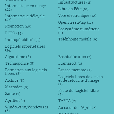
Infrastructures
(11)
Informatique en nuage
Libre en Fête
(10)
(44)
Vote électronique
Informatique déloyale
(10)
(43)
OpenStreetMap
(10)
Promotion
(40)
Écosystème numérique
RGPD
(9)
(39)
Téléphonie mobile
Interopérabilité
(9)
(35)
Logiciels propriétaires
(34)
Algorithme
Enshittification
(8)
(2)
Technopolice
Framasoft
(8)
(2)
Formation aux logiciels
Espace membre
(2)
libres
(8)
Logiciels libres de dessin
Archive
et de retouche d’image
(8)
(2)
Mastodon
(8)
Pacte du Logiciel Libre
Santé
(7)
(2)
Aprilien
TAFTA
(7)
(2)
Windows 10/Windows 11
Au cœur de l’April
(2)
(6)