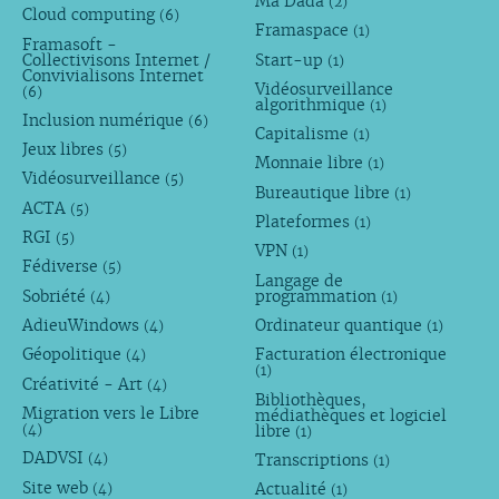
Ma Dada
(2)
Cloud computing
(6)
Framaspace
(1)
Framasoft -
Collectivisons Internet /
Start-up
(1)
Convivialisons Internet
Vidéosurveillance
(6)
algorithmique
(1)
Inclusion numérique
(6)
Capitalisme
(1)
Jeux libres
(5)
Monnaie libre
(1)
Vidéosurveillance
(5)
Bureautique libre
(1)
ACTA
(5)
Plateformes
(1)
RGI
(5)
VPN
(1)
Fédiverse
(5)
Langage de
Sobriété
programmation
(4)
(1)
AdieuWindows
Ordinateur quantique
(4)
(1)
Géopolitique
Facturation électronique
(4)
(1)
Créativité - Art
(4)
Bibliothèques,
Migration vers le Libre
médiathèques et logiciel
libre
(4)
(1)
DADVSI
Transcriptions
(4)
(1)
Site web
Actualité
(4)
(1)