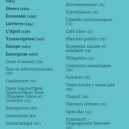
(185)
Environnement
(21)
Divers
(160)
Surveillance
(21)
Économie
(159)
Libertés informatiques
Licences
(154)
(21)
L’April
Café libre
(136)
(21)
Transcription
Marchés publics
(119)
(19)
Europe
Économie sociale et
(102)
solidaire
(19)
Entreprise
(100)
Wikipédia
(19)
Droit d’auteur
(78)
Communs numériques
État et administrations
(19)
(76)
Sciences
(18)
Conference
(75)
Vente forcée / vente liée
Open Source/Open
(16)
Science/Open Data
/Données libres et
Chapril
(16)
ouvertes
(71)
Parcours libriste
(16)
Entreprises
(69)
Open Bar
(15)
Innovation
(68)
Framasoft -
Informatique
Dégooglisons Internet
(67)
(15)