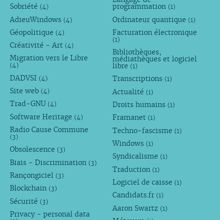
Sobriété
programmation
(4)
(1)
AdieuWindows
Ordinateur quantique
(4)
(1)
Géopolitique
Facturation électronique
(4)
(1)
Créativité - Art
(4)
Bibliothèques,
Migration vers le Libre
médiathèques et logiciel
libre
(4)
(1)
DADVSI
Transcriptions
(4)
(1)
Site web
Actualité
(4)
(1)
Trad-GNU
Droits humains
(4)
(1)
Software Heritage
Framanet
(4)
(1)
Radio Cause Commune
Techno-fascisme
(1)
(3)
Windows
(1)
Obsolescence
(3)
Syndicalisme
(1)
Biais - Discrimination
(3)
Traduction
(1)
Rançongiciel
(3)
Logiciel de caisse
(1)
Blockchain
(3)
Candidats.fr
(1)
Sécurité
(3)
Aaron Swartz
(1)
Privacy - personal data