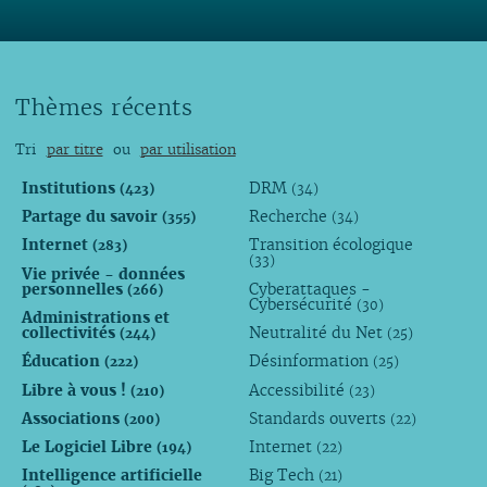
Thèmes récents
Tri
par titre
ou
par utilisation
Institutions
DRM
(423)
(34)
Partage du savoir
Recherche
(355)
(34)
Internet
Transition écologique
(283)
(33)
Vie privée - données
personnelles
Cyberattaques -
(266)
Cybersécurité
(30)
Administrations et
collectivités
Neutralité du Net
(244)
(25)
Éducation
Désinformation
(222)
(25)
Libre à vous !
Accessibilité
(210)
(23)
Associations
Standards ouverts
(200)
(22)
Le Logiciel Libre
Internet
(194)
(22)
Intelligence artificielle
Big Tech
(21)