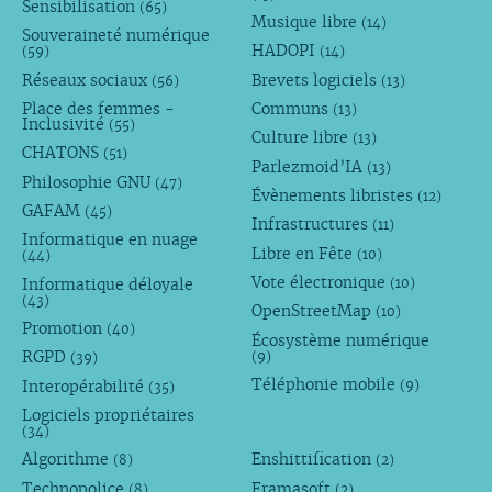
Sensibilisation
(65)
Musique libre
(14)
Souveraineté numérique
HADOPI
(59)
(14)
Réseaux sociaux
Brevets logiciels
(56)
(13)
Place des femmes -
Communs
(13)
Inclusivité
(55)
Culture libre
(13)
CHATONS
(51)
Parlezmoid’IA
(13)
Philosophie GNU
(47)
Évènements libristes
(12)
GAFAM
(45)
Infrastructures
(11)
Informatique en nuage
Libre en Fête
(10)
(44)
Vote électronique
Informatique déloyale
(10)
(43)
OpenStreetMap
(10)
Promotion
(40)
Écosystème numérique
RGPD
(9)
(39)
Téléphonie mobile
Interopérabilité
(9)
(35)
Logiciels propriétaires
(34)
Algorithme
Enshittification
(8)
(2)
Technopolice
Framasoft
(8)
(2)