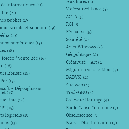
Jeux libres
(5)
tés informatiques
(21)
Vidéosurveillance
(5)
libre
(21)
ACTA
(5)
hés publics
(19)
RGI
(5)
mie sociale et solidaire
(19)
Fédiverse
(5)
pédia
(19)
Sobriété
(4)
uns numériques
(19)
AdieuWindows
(4)
nces
(18)
Géopolitique
(4)
 forcée / vente liée
(16)
Créativité - Art
(4)
ril
(16)
Migration vers le Libre
(4)
urs libriste
(16)
DADVSI
(4)
 Bar
(15)
Site web
(4)
asoft - Dégooglisons
rnet
Trad-GNU
(15)
(4)
que libre
Software Heritage
(14)
(4)
OPI
Radio Cause Commune
(14)
(3)
ts logiciels
Obsolescence
(13)
(3)
muns
Biais - Discrimination
(13)
(3)