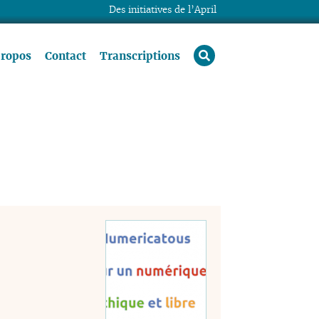
Des initiatives de l’April
rechercher
propos
Contact
Transcriptions