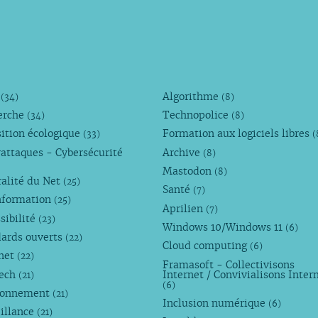
M
Algorithme
(34)
(8)
erche
Technopolice
(34)
(8)
ition écologique
Formation aux logiciels libres
(33)
(
attaques - Cybersécurité
Archive
(8)
Mastodon
(8)
alité du Net
(25)
Santé
(7)
nformation
(25)
Aprilien
(7)
sibilité
(23)
Windows 10/Windows 11
(6)
dards ouverts
(22)
Cloud computing
(6)
rnet
(22)
Framasoft - Collectivisons
Tech
Internet / Convivialisons Inter
(21)
(6)
ronnement
(21)
Inclusion numérique
(6)
illance
(21)