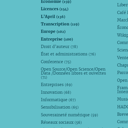
Économie
(159)
Liber
Licences
(154)
Café 
L’April
(136)
Marc
Transcription
(119)
Écono
Europe
(102)
Wiki
Entreprise
(100)
Comm
Droit d’auteur
(78)
Scie
État et administrations
(76)
Vente
Conference
(75)
Chap
Open Source/Open Science/Open
Parco
Data /Données libres et ouvertes
(71)
Open
Entreprises
(69)
Fram
Inte
Innovation
(68)
Musi
Informatique
(67)
HAD
Sensibilisation
(65)
Breve
Souveraineté numérique
(59)
Com
Réseaux sociaux
(56)