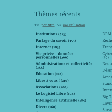
Thèmes récents
Tri
par titre
ou
par utilisation
Institutions
DR
(423)
Partage du savoir
Rech
(355)
Internet
Trans
(283)
Vie privée - données
Cyber
personnelles
(266)
(30)
Administrations et collectivités
Neutr
(244)
Dési
Éducation
(222)
Acces
Libre à vous !
(210)
Stan
Associations
(200)
Inte
Le Logiciel Libre
(194)
Big 
Intelligence artificielle
(185)
Envi
Divers
(160)
Surve