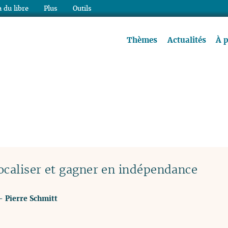
 du libre
Plus
Outils
re à lire !
Thèmes
Actualités
À 
ocaliser et gagner en indépendance
-
Pierre Schmitt