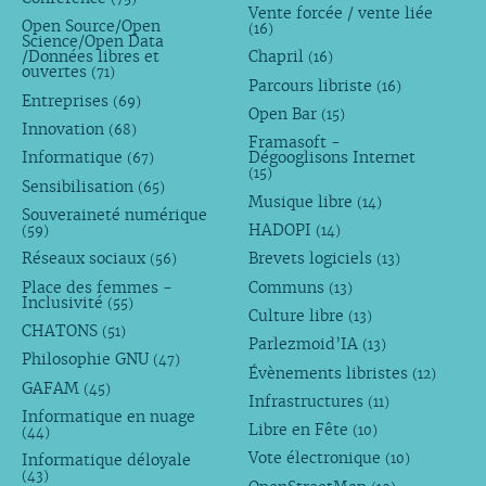
Vente forcée / vente liée
Open Source/Open
(16)
Science/Open Data
/Données libres et
Chapril
(16)
ouvertes
(71)
Parcours libriste
(16)
Entreprises
(69)
Open Bar
(15)
Innovation
(68)
Framasoft -
Informatique
Dégooglisons Internet
(67)
(15)
Sensibilisation
(65)
Musique libre
(14)
Souveraineté numérique
HADOPI
(59)
(14)
Réseaux sociaux
Brevets logiciels
(56)
(13)
Place des femmes -
Communs
(13)
Inclusivité
(55)
Culture libre
(13)
CHATONS
(51)
Parlezmoid’IA
(13)
Philosophie GNU
(47)
Évènements libristes
(12)
GAFAM
(45)
Infrastructures
(11)
Informatique en nuage
Libre en Fête
(10)
(44)
Vote électronique
Informatique déloyale
(10)
(43)