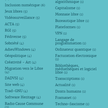
algorithmique
(1)
Inclusion numérique
(6)
Capitalisme
(1)
Jeux libres
(5)
Monnaie libre
(1)
Vidéosurveillance
(5)
Bureautique libre
(1)
ACTA
(5)
Plateformes
(1)
RGI
(5)
VPN
(1)
Fédiverse
(5)
Langage de
Sobriété
programmation
(4)
(1)
AdieuWindows
Ordinateur quantique
(4)
(1)
Géopolitique
Facturation électronique
(4)
(1)
Créativité - Art
(4)
Bibliothèques,
Migration vers le Libre
médiathèques et logiciel
libre
(4)
(1)
DADVSI
Transcriptions
(4)
(1)
Site web
Actualité
(4)
(1)
Trad-GNU
Droits humains
(4)
(1)
Software Heritage
Framanet
(4)
(1)
Radio Cause Commune
Techno-fascisme
(1)
(3)