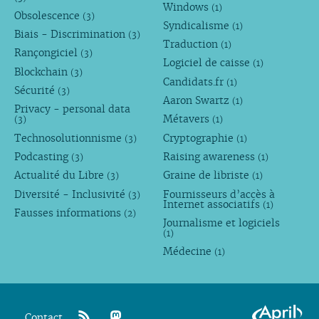
Windows
(1)
Obsolescence
(3)
Syndicalisme
(1)
Biais - Discrimination
(3)
Traduction
(1)
Rançongiciel
(3)
Logiciel de caisse
(1)
Blockchain
(3)
Candidats.fr
(1)
Sécurité
(3)
Aaron Swartz
(1)
Privacy - personal data
Métavers
(3)
(1)
Technosolutionnisme
Cryptographie
(3)
(1)
Podcasting
Raising awareness
(3)
(1)
Actualité du Libre
Graine de libriste
(3)
(1)
Diversité - Inclusivité
Fournisseurs d’accès à
(3)
Internet associatifs
(1)
Fausses informations
(2)
Journalisme et logiciels
(1)
Médecine
(1)
Contact