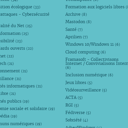
ition écologique
Formation aux logiciels libres
(33)
(
attaques - Cybersécurité
Archive
(8)
Mastodon
(8)
alité du Net
(25)
Santé
(7)
nformation
(25)
Aprilien
(7)
sibilité
(23)
Windows 10/Windows 11
(6)
dards ouverts
(22)
Cloud computing
(6)
rnet
(22)
Framasoft - Collectivisons
Tech
Internet / Convivialisons Inter
(21)
(6)
ronnement
(21)
Inclusion numérique
(6)
illance
(21)
Jeux libres
(5)
tés informatiques
(21)
Vidéosurveillance
(5)
libre
(21)
ACTA
(5)
hés publics
(19)
RGI
(5)
mie sociale et solidaire
(19)
Fédiverse
(5)
pédia
(19)
Sobriété
(4)
uns numériques
(19)
AdieuWindows
(4)