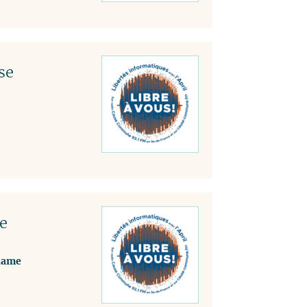
se
e
alame