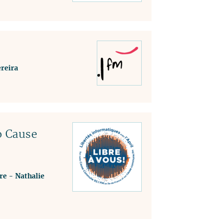
reira
o Cause
re
-
Nathalie