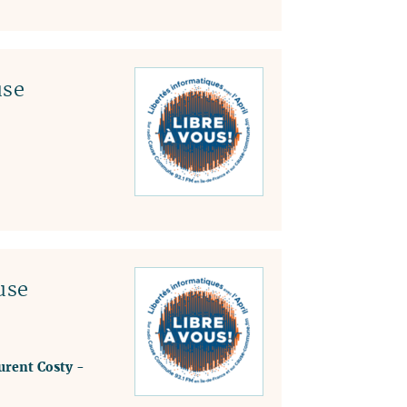
use
use
urent Costy
-