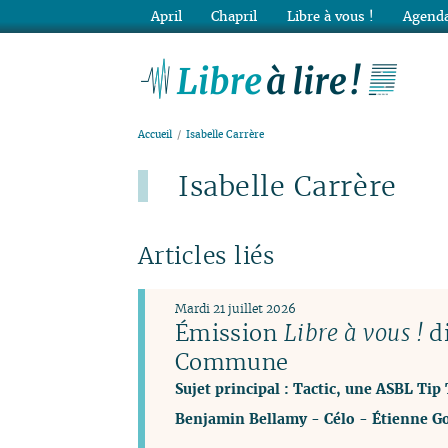
April
Chapril
Libre à vous !
Agenda
Lib
Accueil
Isabelle Carrère
Isabelle Carrère
Articles liés
Mardi 21 juillet 2026
Émission
Libre à vous !
di
Commune
Sujet principal : Tactic, une ASBL Tip 
Benjamin Bellamy
-
Célo
-
Étienne G