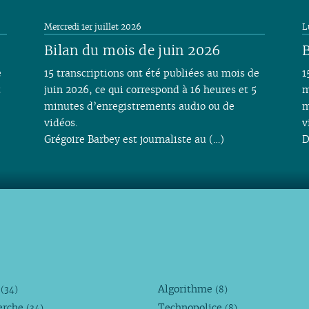
Mercredi 1er juillet 2026
L
Bilan du mois de juin 2026
B
e
15 transcriptions ont été publiées au mois de
1
t
juin 2026, ce qui correspond à 16 heures et 5
m
minutes d’enregistrements audio ou de
m
vidéos.
v
Grégoire Barbey est journaliste au (…)
D
M
Algorithme
(34)
(8)
erche
Technopolice
(34)
(8)