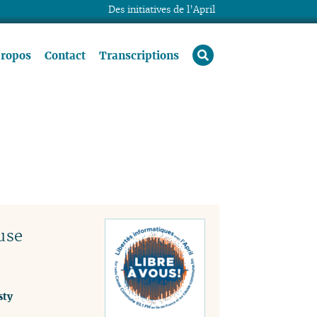
Des initiatives de l’April
rechercher
propos
Contact
Transcriptions
use
sty