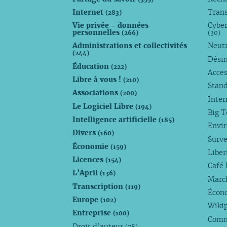
Internet
Trans
(283)
Vie privée - données
Cyber
personnelles
(266)
(30)
Administrations et collectivités
Neutr
(244)
Dési
Éducation
(222)
Acces
Libre à vous !
(210)
Stan
Associations
(200)
Inte
Le Logiciel Libre
(194)
Big 
Intelligence artificielle
(185)
Envi
Divers
(160)
Surve
Économie
(159)
Liber
Licences
(154)
Café 
L’April
(136)
Marc
Transcription
(119)
Écono
Europe
(102)
Wiki
Entreprise
(100)
Comm
Droit d’auteur
(78)