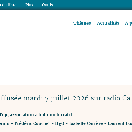
 du libre
Plus
Outils
re à lire !
Thèmes
Actualités
À 
ffusée mardi 7 juillet 2026 sur radio Ca
Top, association à but non lucratif
onnu
-
Frédéric Couchet
-
HgO
-
Isabelle Carrère
-
Laurent Co