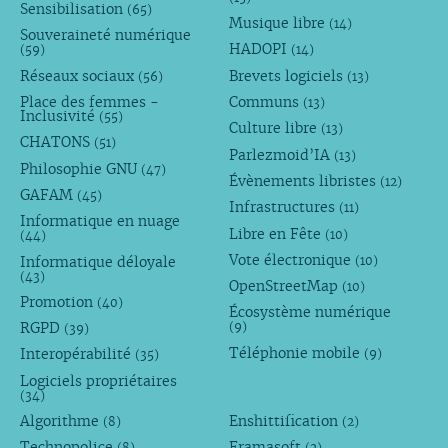
Sensibilisation
(65)
Musique libre
(14)
Souveraineté numérique
HADOPI
(59)
(14)
Réseaux sociaux
Brevets logiciels
(56)
(13)
Place des femmes -
Communs
(13)
Inclusivité
(55)
Culture libre
(13)
CHATONS
(51)
Parlezmoid’IA
(13)
Philosophie GNU
(47)
Évènements libristes
(12)
GAFAM
(45)
Infrastructures
(11)
Informatique en nuage
Libre en Fête
(10)
(44)
Vote électronique
Informatique déloyale
(10)
(43)
OpenStreetMap
(10)
Promotion
(40)
Écosystème numérique
RGPD
(9)
(39)
Téléphonie mobile
Interopérabilité
(9)
(35)
Logiciels propriétaires
(34)
Algorithme
Enshittification
(8)
(2)
Technopolice
Framasoft
(8)
(2)