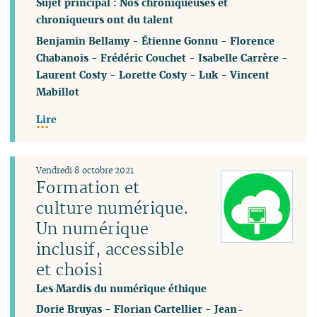
Sujet principal : Nos chroniqueuses et
chroniqueurs ont du talent
Benjamin Bellamy
-
Étienne Gonnu
-
Florence
Chabanois
-
Frédéric Couchet
-
Isabelle Carrère
-
Laurent Costy
-
Lorette Costy
-
Luk
-
Vincent
Mabillot
Lire
Vendredi 8 octobre 2021
Formation et
culture numérique.
Un numérique
inclusif, accessible
et choisi
Les Mardis du numérique éthique
Dorie Bruyas
-
Florian Cartellier
-
Jean-