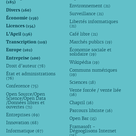
(185)
Environnement
(21)
Divers
(160)
Surveillance
(21)
Économie
(159)
Libertés informatiques
Licences
(154)
(21)
L’April
Café libre
(136)
(21)
Transcription
Marchés publics
(119)
(19)
Europe
Économie sociale et
(102)
solidaire
(19)
Entreprise
(100)
Wikipédia
(19)
Droit d’auteur
(78)
Communs numériques
État et administrations
(19)
(76)
Sciences
(18)
Conference
(75)
Vente forcée / vente liée
Open Source/Open
(16)
Science/Open Data
/Données libres et
Chapril
(16)
ouvertes
(71)
Parcours libriste
(16)
Entreprises
(69)
Open Bar
(15)
Innovation
(68)
Framasoft -
Informatique
Dégooglisons Internet
(67)
(15)