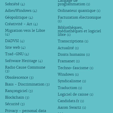
Langage de
Sobriété
programmation
(4)
(1)
AdieuWindows
Ordinateur quantique
(4)
(1)
Géopolitique
Facturation électronique
(4)
(1)
Créativité - Art
(4)
Bibliothèques,
Migration vers le Libre
médiathèques et logiciel
libre
(4)
(1)
DADVSI
Transcriptions
(4)
(1)
Site web
Actualité
(4)
(1)
Trad-GNU
Droits humains
(4)
(1)
Software Heritage
Framanet
(4)
(1)
Radio Cause Commune
Techno-fascisme
(1)
(3)
Windows
(1)
Obsolescence
(3)
Syndicalisme
(1)
Biais - Discrimination
(3)
Traduction
(1)
Rançongiciel
(3)
Logiciel de caisse
(1)
Blockchain
(3)
Candidats.fr
(1)
Sécurité
(3)
Aaron Swartz
(1)
Privacy - personal data