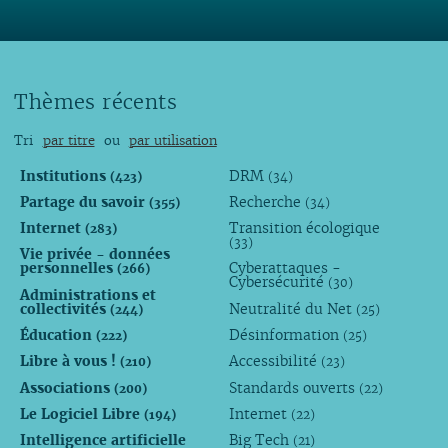
Thèmes récents
Tri
par titre
ou
par utilisation
Institutions
DRM
(423)
(34)
Partage du savoir
Recherche
(355)
(34)
Internet
Transition écologique
(283)
(33)
Vie privée - données
personnelles
Cyberattaques -
(266)
Cybersécurité
(30)
Administrations et
collectivités
Neutralité du Net
(244)
(25)
Éducation
Désinformation
(222)
(25)
Libre à vous !
Accessibilité
(210)
(23)
Associations
Standards ouverts
(200)
(22)
Le Logiciel Libre
Internet
(194)
(22)
Intelligence artificielle
Big Tech
(21)