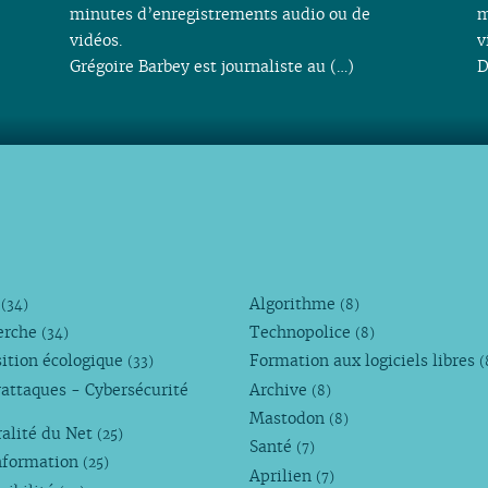
minutes d’enregistrements audio ou de
m
vidéos.
v
Grégoire Barbey est journaliste au (…)
D
M
Algorithme
(34)
(8)
erche
Technopolice
(34)
(8)
ition écologique
Formation aux logiciels libres
(33)
(
attaques - Cybersécurité
Archive
(8)
Mastodon
(8)
alité du Net
(25)
Santé
(7)
nformation
(25)
Aprilien
(7)