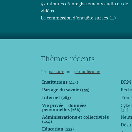
42 minutes d’enregistrements audio ou de
vidéos.
La commission d’enquête sur les (…)
Thèmes récents
Tri
par titre
ou
par utilisation
Institutions
DR
(423)
Partage du savoir
Rech
(355)
Internet
Trans
(283)
Vie privée - données
Cyber
personnelles
(266)
(30)
Administrations et collectivités
Neutr
(244)
Dési
Éducation
(222)