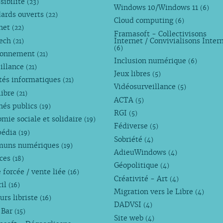
sibilité
(23)
Windows 10/Windows 11
(6)
dards ouverts
(22)
Cloud computing
(6)
rnet
(22)
Framasoft - Collectivisons
Tech
Internet / Convivialisons Inter
(21)
(6)
ronnement
(21)
Inclusion numérique
(6)
illance
(21)
Jeux libres
(5)
tés informatiques
(21)
Vidéosurveillance
(5)
libre
(21)
ACTA
(5)
hés publics
(19)
RGI
(5)
mie sociale et solidaire
(19)
Fédiverse
(5)
pédia
(19)
Sobriété
(4)
uns numériques
(19)
AdieuWindows
(4)
nces
(18)
Géopolitique
(4)
 forcée / vente liée
(16)
Créativité - Art
(4)
ril
(16)
Migration vers le Libre
(4)
urs libriste
(16)
DADVSI
(4)
 Bar
(15)
Site web
(4)