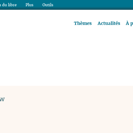
 du libre
Plus
Outils
re à lire !
Thèmes
Actualités
À 
ew