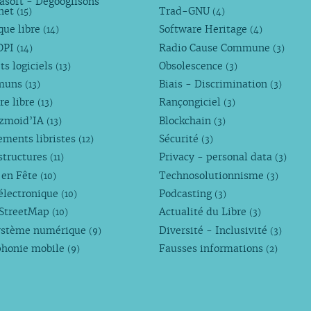
asoft - Dégooglisons
rnet
Trad-GNU
(15)
(4)
que libre
Software Heritage
(14)
(4)
OPI
Radio Cause Commune
(14)
(3)
ts logiciels
Obsolescence
(13)
(3)
muns
Biais - Discrimination
(13)
(3)
re libre
Rançongiciel
(13)
(3)
ezmoid’IA
Blockchain
(13)
(3)
ements libristes
Sécurité
(12)
(3)
structures
Privacy - personal data
(11)
(3)
 en Fête
Technosolutionnisme
(10)
(3)
électronique
Podcasting
(10)
(3)
StreetMap
Actualité du Libre
(10)
(3)
ystème numérique
Diversité - Inclusivité
(9)
(3)
phonie mobile
Fausses informations
(9)
(2)