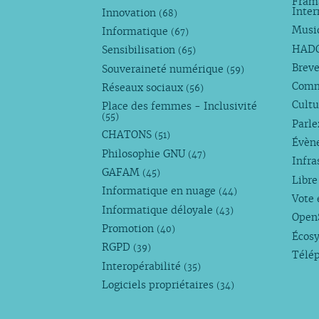
Fram
Inte
Innovation
(68)
Musi
Informatique
(67)
HAD
Sensibilisation
(65)
Breve
Souveraineté numérique
(59)
Com
Réseaux sociaux
(56)
Cultu
Place des femmes - Inclusivité
(55)
Parl
CHATONS
(51)
Évèn
Philosophie GNU
(47)
Infra
GAFAM
(45)
Libre
Informatique en nuage
(44)
Vote 
Informatique déloyale
(43)
Open
Promotion
(40)
Écos
RGPD
(39)
Télé
Interopérabilité
(35)
Logiciels propriétaires
(34)