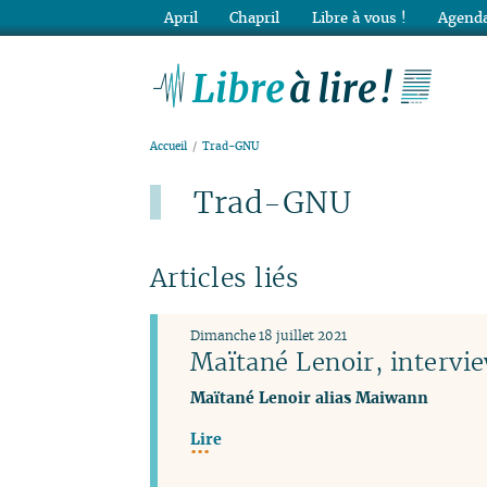
April
Chapril
Libre à vous !
Agenda
Lib
Accueil
Trad-GNU
Trad-GNU
Articles liés
Dimanche 18 juillet 2021
Maïtané Lenoir, intervi
Maïtané Lenoir alias Maiwann
Lire