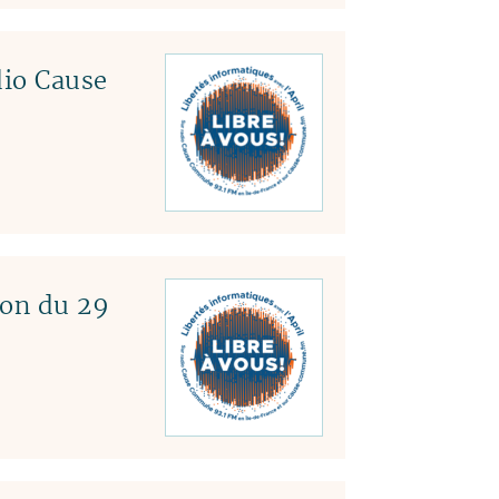
dio Cause
ion du 29