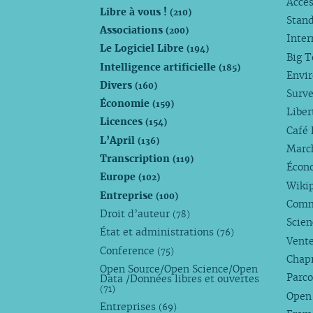
Acces
Libre à vous !
(210)
Stan
Associations
(200)
Inte
Le Logiciel Libre
(194)
Big 
Intelligence artificielle
(185)
Envi
Divers
(160)
Surve
Économie
(159)
Liber
Licences
(154)
Café 
L’April
(136)
Marc
Transcription
(119)
Écono
Europe
(102)
Wiki
Entreprise
(100)
Comm
Droit d’auteur
(78)
Scie
État et administrations
(76)
Vente
Conference
(75)
Chap
Open Source/Open Science/Open
Parco
Data /Données libres et ouvertes
(71)
Open
Entreprises
(69)