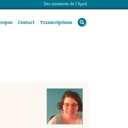
Des initiatives de l’April
rechercher
propos
Contact
Transcriptions