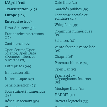
L’April
Café libre
(136)
(21)
Transcription
Marchés publics
(119)
(19)
Europe
Économie sociale et
(102)
solidaire
(19)
Entreprise
(100)
Wikipédia
(19)
Droit d’auteur
(78)
Communs numériques
État et administrations
(19)
(76)
Sciences
(18)
Conference
(75)
Vente forcée / vente liée
Open Source/Open
(16)
Science/Open Data
/Données libres et
Chapril
(16)
ouvertes
(71)
Parcours libriste
(16)
Entreprises
(69)
Open Bar
(15)
Innovation
(68)
Framasoft -
Informatique
Dégooglisons Internet
(67)
(15)
Sensibilisation
(65)
Musique libre
(14)
Souveraineté numérique
HADOPI
(59)
(14)
Réseaux sociaux
Brevets logiciels
(56)
(13)