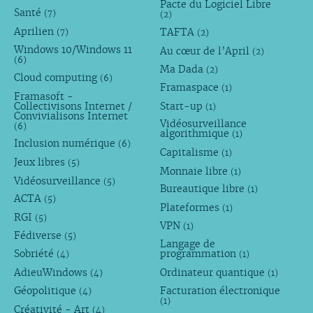
Pacte du Logiciel Libre
Santé
(7)
(2)
Aprilien
TAFTA
(7)
(2)
Windows 10/Windows 11
Au cœur de l’April
(2)
(6)
Ma Dada
(2)
Cloud computing
(6)
Framaspace
(1)
Framasoft -
Collectivisons Internet /
Start-up
(1)
Convivialisons Internet
Vidéosurveillance
(6)
algorithmique
(1)
Inclusion numérique
(6)
Capitalisme
(1)
Jeux libres
(5)
Monnaie libre
(1)
Vidéosurveillance
(5)
Bureautique libre
(1)
ACTA
(5)
Plateformes
(1)
RGI
(5)
VPN
(1)
Fédiverse
(5)
Langage de
Sobriété
programmation
(4)
(1)
AdieuWindows
Ordinateur quantique
(4)
(1)
Géopolitique
Facturation électronique
(4)
(1)
Créativité - Art
(4)