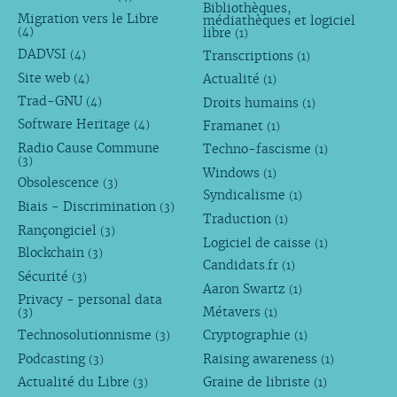
Bibliothèques,
Migration vers le Libre
médiathèques et logiciel
libre
(4)
(1)
DADVSI
Transcriptions
(4)
(1)
Site web
Actualité
(4)
(1)
Trad-GNU
Droits humains
(4)
(1)
Software Heritage
Framanet
(4)
(1)
Radio Cause Commune
Techno-fascisme
(1)
(3)
Windows
(1)
Obsolescence
(3)
Syndicalisme
(1)
Biais - Discrimination
(3)
Traduction
(1)
Rançongiciel
(3)
Logiciel de caisse
(1)
Blockchain
(3)
Candidats.fr
(1)
Sécurité
(3)
Aaron Swartz
(1)
Privacy - personal data
Métavers
(3)
(1)
Technosolutionnisme
Cryptographie
(3)
(1)
Podcasting
Raising awareness
(3)
(1)
Actualité du Libre
Graine de libriste
(3)
(1)