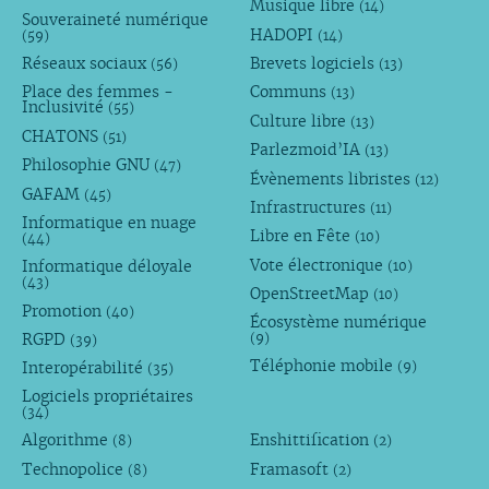
Musique libre
(14)
Souveraineté numérique
HADOPI
(59)
(14)
Réseaux sociaux
Brevets logiciels
(56)
(13)
Place des femmes -
Communs
(13)
Inclusivité
(55)
Culture libre
(13)
CHATONS
(51)
Parlezmoid’IA
(13)
Philosophie GNU
(47)
Évènements libristes
(12)
GAFAM
(45)
Infrastructures
(11)
Informatique en nuage
Libre en Fête
(10)
(44)
Vote électronique
Informatique déloyale
(10)
(43)
OpenStreetMap
(10)
Promotion
(40)
Écosystème numérique
RGPD
(9)
(39)
Téléphonie mobile
Interopérabilité
(9)
(35)
Logiciels propriétaires
(34)
Algorithme
Enshittification
(8)
(2)
Technopolice
Framasoft
(8)
(2)