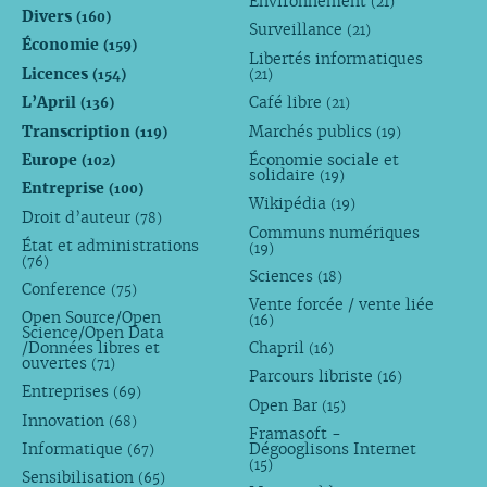
Environnement
(21)
Divers
(160)
Surveillance
(21)
Économie
(159)
Libertés informatiques
Licences
(154)
(21)
L’April
Café libre
(136)
(21)
Transcription
Marchés publics
(119)
(19)
Europe
Économie sociale et
(102)
solidaire
(19)
Entreprise
(100)
Wikipédia
(19)
Droit d’auteur
(78)
Communs numériques
État et administrations
(19)
(76)
Sciences
(18)
Conference
(75)
Vente forcée / vente liée
Open Source/Open
(16)
Science/Open Data
/Données libres et
Chapril
(16)
ouvertes
(71)
Parcours libriste
(16)
Entreprises
(69)
Open Bar
(15)
Innovation
(68)
Framasoft -
Informatique
Dégooglisons Internet
(67)
(15)
Sensibilisation
(65)