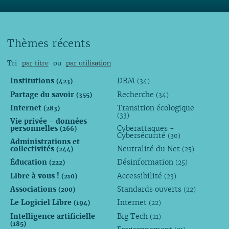
Thèmes récents
Tri
par titre
ou
par utilisation
Institutions
DRM
(423)
(34)
Partage du savoir
Recherche
(355)
(34)
Internet
Transition écologique
(283)
(33)
Vie privée - données
personnelles
Cyberattaques -
(266)
Cybersécurité
(30)
Administrations et
collectivités
Neutralité du Net
(244)
(25)
Éducation
Désinformation
(222)
(25)
Libre à vous !
Accessibilité
(210)
(23)
Associations
Standards ouverts
(200)
(22)
Le Logiciel Libre
Internet
(194)
(22)
Intelligence artificielle
Big Tech
(21)
(185)