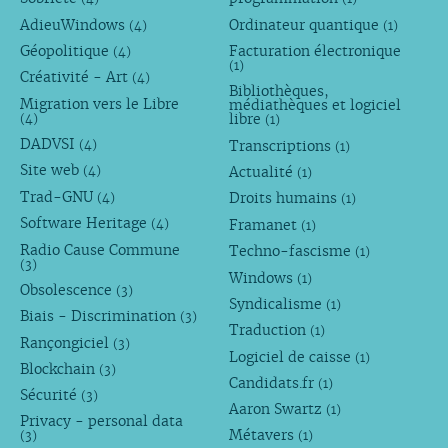
AdieuWindows
Ordinateur quantique
(4)
(1)
Géopolitique
Facturation électronique
(4)
(1)
Créativité - Art
(4)
Bibliothèques,
Migration vers le Libre
médiathèques et logiciel
libre
(4)
(1)
DADVSI
Transcriptions
(4)
(1)
Site web
Actualité
(4)
(1)
Trad-GNU
Droits humains
(4)
(1)
Software Heritage
Framanet
(4)
(1)
Radio Cause Commune
Techno-fascisme
(1)
(3)
Windows
(1)
Obsolescence
(3)
Syndicalisme
(1)
Biais - Discrimination
(3)
Traduction
(1)
Rançongiciel
(3)
Logiciel de caisse
(1)
Blockchain
(3)
Candidats.fr
(1)
Sécurité
(3)
Aaron Swartz
(1)
Privacy - personal data
Métavers
(3)
(1)