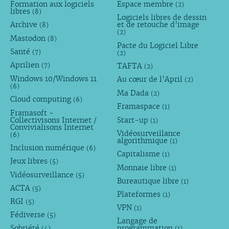
Formation aux logiciels
Espace membre
(2)
libres
(8)
Logiciels libres de dessin
Archive
et de retouche d’image
(8)
(2)
Mastodon
(8)
Pacte du Logiciel Libre
Santé
(7)
(2)
Aprilien
TAFTA
(7)
(2)
Windows 10/Windows 11
Au cœur de l’April
(2)
(6)
Ma Dada
(2)
Cloud computing
(6)
Framaspace
(1)
Framasoft -
Collectivisons Internet /
Start-up
(1)
Convivialisons Internet
Vidéosurveillance
(6)
algorithmique
(1)
Inclusion numérique
(6)
Capitalisme
(1)
Jeux libres
(5)
Monnaie libre
(1)
Vidéosurveillance
(5)
Bureautique libre
(1)
ACTA
(5)
Plateformes
(1)
RGI
(5)
VPN
(1)
Fédiverse
(5)
Langage de
Sobriété
programmation
(4)
(1)