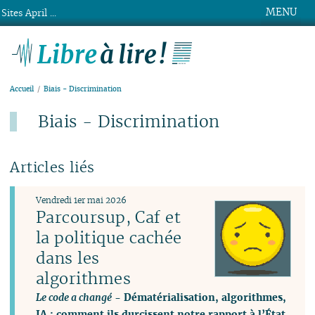
MENU
Sites April ...
Libre à lire !
Accueil
Biais - Discrimination
Biais - Discrimination
Articles liés
Vendredi 1er mai 2026
Parcoursup, Caf et
la politique cachée
dans les
algorithmes
Le code a changé
- Dématérialisation, algorithmes,
IA : comment ils durcissent notre rapport à l’État