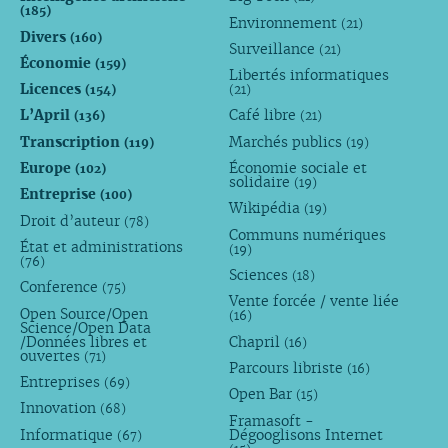
(185)
Environnement
(21)
Divers
(160)
Surveillance
(21)
Économie
(159)
Libertés informatiques
Licences
(154)
(21)
L’April
Café libre
(136)
(21)
Transcription
Marchés publics
(119)
(19)
Europe
Économie sociale et
(102)
solidaire
(19)
Entreprise
(100)
Wikipédia
(19)
Droit d’auteur
(78)
Communs numériques
État et administrations
(19)
(76)
Sciences
(18)
Conference
(75)
Vente forcée / vente liée
Open Source/Open
(16)
Science/Open Data
/Données libres et
Chapril
(16)
ouvertes
(71)
Parcours libriste
(16)
Entreprises
(69)
Open Bar
(15)
Innovation
(68)
Framasoft -
Informatique
Dégooglisons Internet
(67)