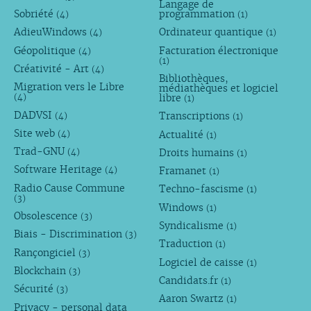
Langage de
Sobriété
programmation
(4)
(1)
AdieuWindows
Ordinateur quantique
(4)
(1)
Géopolitique
Facturation électronique
(4)
(1)
Créativité - Art
(4)
Bibliothèques,
Migration vers le Libre
médiathèques et logiciel
libre
(4)
(1)
DADVSI
Transcriptions
(4)
(1)
Site web
Actualité
(4)
(1)
Trad-GNU
Droits humains
(4)
(1)
Software Heritage
Framanet
(4)
(1)
Radio Cause Commune
Techno-fascisme
(1)
(3)
Windows
(1)
Obsolescence
(3)
Syndicalisme
(1)
Biais - Discrimination
(3)
Traduction
(1)
Rançongiciel
(3)
Logiciel de caisse
(1)
Blockchain
(3)
Candidats.fr
(1)
Sécurité
(3)
Aaron Swartz
(1)
Privacy - personal data