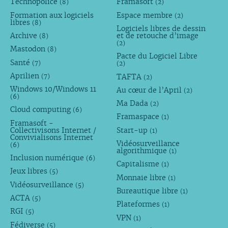
Technopolice
Framasoft
(8)
(2)
Formation aux logiciels
Espace membre
(2)
libres
(8)
Logiciels libres de dessin
Archive
et de retouche d’image
(8)
(2)
Mastodon
(8)
Pacte du Logiciel Libre
Santé
(7)
(2)
Aprilien
TAFTA
(7)
(2)
Windows 10/Windows 11
Au cœur de l’April
(2)
(6)
Ma Dada
(2)
Cloud computing
(6)
Framaspace
(1)
Framasoft -
Collectivisons Internet /
Start-up
(1)
Convivialisons Internet
Vidéosurveillance
(6)
algorithmique
(1)
Inclusion numérique
(6)
Capitalisme
(1)
Jeux libres
(5)
Monnaie libre
(1)
Vidéosurveillance
(5)
Bureautique libre
(1)
ACTA
(5)
Plateformes
(1)
RGI
(5)
VPN
(1)
Fédiverse
(5)