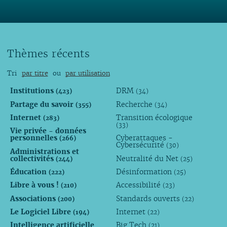
Thèmes récents
Tri
par titre
ou
par utilisation
Institutions
DRM
(423)
(34)
Partage du savoir
Recherche
(355)
(34)
Internet
Transition écologique
(283)
(33)
Vie privée - données
personnelles
Cyberattaques -
(266)
Cybersécurité
(30)
Administrations et
collectivités
Neutralité du Net
(244)
(25)
Éducation
Désinformation
(222)
(25)
Libre à vous !
Accessibilité
(210)
(23)
Associations
Standards ouverts
(200)
(22)
Le Logiciel Libre
Internet
(194)
(22)
Intelligence artificielle
Big Tech
(21)