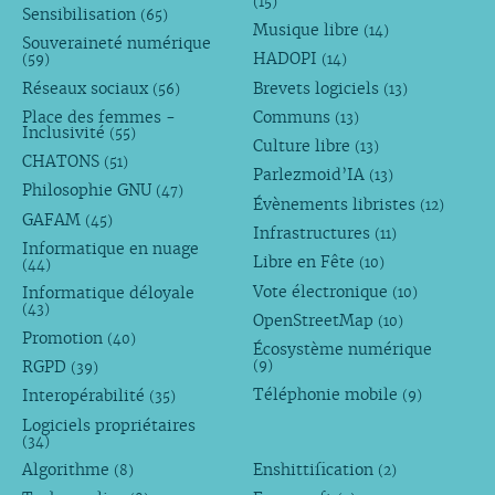
(15)
Sensibilisation
(65)
Musique libre
(14)
Souveraineté numérique
HADOPI
(59)
(14)
Réseaux sociaux
Brevets logiciels
(56)
(13)
Place des femmes -
Communs
(13)
Inclusivité
(55)
Culture libre
(13)
CHATONS
(51)
Parlezmoid’IA
(13)
Philosophie GNU
(47)
Évènements libristes
(12)
GAFAM
(45)
Infrastructures
(11)
Informatique en nuage
Libre en Fête
(10)
(44)
Vote électronique
Informatique déloyale
(10)
(43)
OpenStreetMap
(10)
Promotion
(40)
Écosystème numérique
RGPD
(9)
(39)
Téléphonie mobile
Interopérabilité
(9)
(35)
Logiciels propriétaires
(34)
Algorithme
Enshittification
(8)
(2)