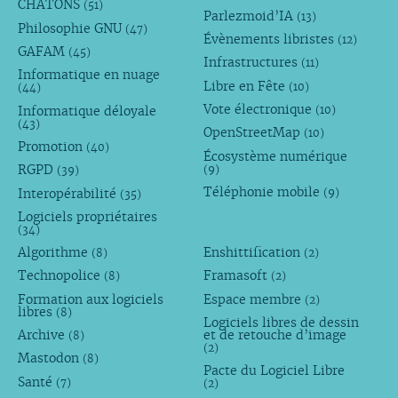
CHATONS
(51)
Parlezmoid’IA
(13)
Philosophie GNU
(47)
Évènements libristes
(12)
GAFAM
(45)
Infrastructures
(11)
Informatique en nuage
Libre en Fête
(10)
(44)
Vote électronique
Informatique déloyale
(10)
(43)
OpenStreetMap
(10)
Promotion
(40)
Écosystème numérique
RGPD
(9)
(39)
Téléphonie mobile
Interopérabilité
(9)
(35)
Logiciels propriétaires
(34)
Algorithme
Enshittification
(8)
(2)
Technopolice
Framasoft
(8)
(2)
Formation aux logiciels
Espace membre
(2)
libres
(8)
Logiciels libres de dessin
Archive
et de retouche d’image
(8)
(2)
Mastodon
(8)
Pacte du Logiciel Libre
Santé
(7)
(2)