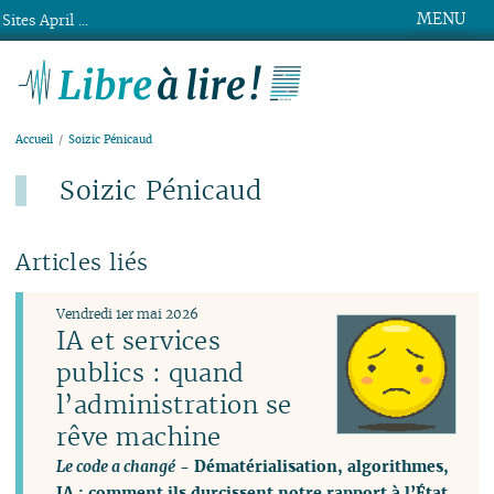
MENU
Sites April ...
Libre à lire !
Accueil
Soizic Pénicaud
Soizic Pénicaud
Articles liés
Vendredi 1er mai 2026
IA et services
publics : quand
l’administration se
rêve machine
Le code a changé
- Dématérialisation, algorithmes,
IA : comment ils durcissent notre rapport à l’État