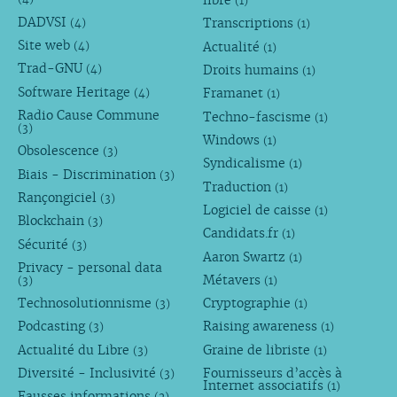
libre
(1)
DADVSI
Transcriptions
(4)
(1)
Site web
Actualité
(4)
(1)
Trad-GNU
Droits humains
(4)
(1)
Software Heritage
Framanet
(4)
(1)
Radio Cause Commune
Techno-fascisme
(1)
(3)
Windows
(1)
Obsolescence
(3)
Syndicalisme
(1)
Biais - Discrimination
(3)
Traduction
(1)
Rançongiciel
(3)
Logiciel de caisse
(1)
Blockchain
(3)
Candidats.fr
(1)
Sécurité
(3)
Aaron Swartz
(1)
Privacy - personal data
Métavers
(3)
(1)
Technosolutionnisme
Cryptographie
(3)
(1)
Podcasting
Raising awareness
(3)
(1)
Actualité du Libre
Graine de libriste
(3)
(1)
Diversité - Inclusivité
Fournisseurs d’accès à
(3)
Internet associatifs
(1)
Fausses informations
(2)