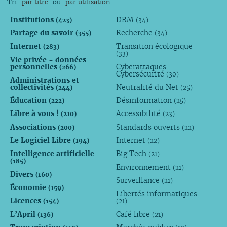
Tri
par titre
ou
par utilisation
Institutions
DRM
(423)
(34)
Partage du savoir
Recherche
(355)
(34)
Internet
Transition écologique
(283)
(33)
Vie privée - données
personnelles
Cyberattaques -
(266)
Cybersécurité
(30)
Administrations et
collectivités
Neutralité du Net
(244)
(25)
Éducation
Désinformation
(222)
(25)
Libre à vous !
Accessibilité
(210)
(23)
Associations
Standards ouverts
(200)
(22)
Le Logiciel Libre
Internet
(194)
(22)
Intelligence artificielle
Big Tech
(21)
(185)
Environnement
(21)
Divers
(160)
Surveillance
(21)
Économie
(159)
Libertés informatiques
Licences
(154)
(21)
L’April
Café libre
(136)
(21)