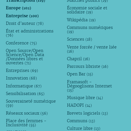
Transcription
Marchés publics
(119)
(19)
Europe
Économie sociale et
(102)
solidaire
(19)
Entreprise
(100)
Wikipédia
(19)
Droit d’auteur
(78)
Communs numériques
État et administrations
(19)
(76)
Sciences
(18)
Conference
(75)
Vente forcée / vente liée
Open Source/Open
(16)
Science/Open Data
/Données libres et
Chapril
(16)
ouvertes
(71)
Parcours libriste
(16)
Entreprises
(69)
Open Bar
(15)
Innovation
(68)
Framasoft -
Informatique
Dégooglisons Internet
(67)
(15)
Sensibilisation
(65)
Musique libre
(14)
Souveraineté numérique
HADOPI
(59)
(14)
Réseaux sociaux
Brevets logiciels
(56)
(13)
Place des femmes -
Communs
(13)
Inclusivité
(55)
Culture libre
(13)