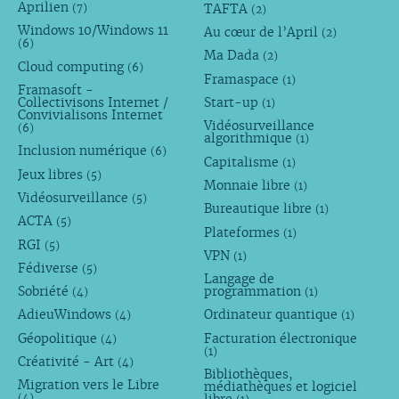
Aprilien
TAFTA
(7)
(2)
Windows 10/Windows 11
Au cœur de l’April
(2)
(6)
Ma Dada
(2)
Cloud computing
(6)
Framaspace
(1)
Framasoft -
Collectivisons Internet /
Start-up
(1)
Convivialisons Internet
Vidéosurveillance
(6)
algorithmique
(1)
Inclusion numérique
(6)
Capitalisme
(1)
Jeux libres
(5)
Monnaie libre
(1)
Vidéosurveillance
(5)
Bureautique libre
(1)
ACTA
(5)
Plateformes
(1)
RGI
(5)
VPN
(1)
Fédiverse
(5)
Langage de
Sobriété
programmation
(4)
(1)
AdieuWindows
Ordinateur quantique
(4)
(1)
Géopolitique
Facturation électronique
(4)
(1)
Créativité - Art
(4)
Bibliothèques,
Migration vers le Libre
médiathèques et logiciel
(4)