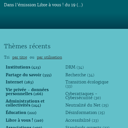
Dans l’émission Libre à vous ! du 19 (…)
Thèmes récents
Tri
par titre
ou
par utilisation
Institutions
DRM
(423)
(34)
Partage du savoir
Recherche
(355)
(34)
Internet
Transition écologique
(283)
(33)
Vie privée - données
personnelles
Cyberattaques -
(266)
Cybersécurité
(30)
Administrations et
collectivités
Neutralité du Net
(244)
(25)
Éducation
Désinformation
(222)
(25)
Libre à vous !
Accessibilité
(210)
(23)
Associations
Standards ouverts
(200)
(22)