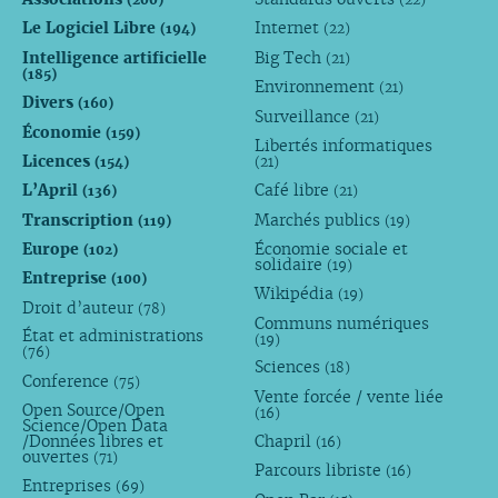
Le Logiciel Libre
Internet
(194)
(22)
Intelligence artificielle
Big Tech
(21)
(185)
Environnement
(21)
Divers
(160)
Surveillance
(21)
Économie
(159)
Libertés informatiques
Licences
(154)
(21)
L’April
Café libre
(136)
(21)
Transcription
Marchés publics
(119)
(19)
Europe
Économie sociale et
(102)
solidaire
(19)
Entreprise
(100)
Wikipédia
(19)
Droit d’auteur
(78)
Communs numériques
État et administrations
(19)
(76)
Sciences
(18)
Conference
(75)
Vente forcée / vente liée
Open Source/Open
(16)
Science/Open Data
/Données libres et
Chapril
(16)
ouvertes
(71)
Parcours libriste
(16)
Entreprises
(69)