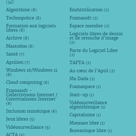
(34)
Algorithme
Enshittification
(8)
(2)
Technopolice
Framasoft
(8)
(2)
Formation aux logiciels
Espace membre
(2)
libres
(8)
Logiciels libres de dessin
Archive
et de retouche d’image
(8)
(2)
Mastodon
(8)
Pacte du Logiciel Libre
Santé
(7)
(2)
Aprilien
TAFTA
(7)
(2)
Windows 10/Windows 11
Au cœur de l’April
(2)
(6)
Ma Dada
(2)
Cloud computing
(6)
Framaspace
(1)
Framasoft -
Collectivisons Internet /
Start-up
(1)
Convivialisons Internet
Vidéosurveillance
(6)
algorithmique
(1)
Inclusion numérique
(6)
Capitalisme
(1)
Jeux libres
(5)
Monnaie libre
(1)
Vidéosurveillance
(5)
Bureautique libre
(1)
ACTA
(5)