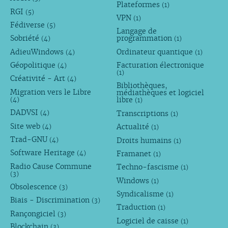
Plateformes
(1)
RGI
(5)
VPN
(1)
Fédiverse
(5)
Langage de
Sobriété
programmation
(4)
(1)
AdieuWindows
Ordinateur quantique
(4)
(1)
Géopolitique
Facturation électronique
(4)
(1)
Créativité - Art
(4)
Bibliothèques,
Migration vers le Libre
médiathèques et logiciel
libre
(4)
(1)
DADVSI
Transcriptions
(4)
(1)
Site web
Actualité
(4)
(1)
Trad-GNU
Droits humains
(4)
(1)
Software Heritage
Framanet
(4)
(1)
Radio Cause Commune
Techno-fascisme
(1)
(3)
Windows
(1)
Obsolescence
(3)
Syndicalisme
(1)
Biais - Discrimination
(3)
Traduction
(1)
Rançongiciel
(3)
Logiciel de caisse
(1)
Blockchain
(3)