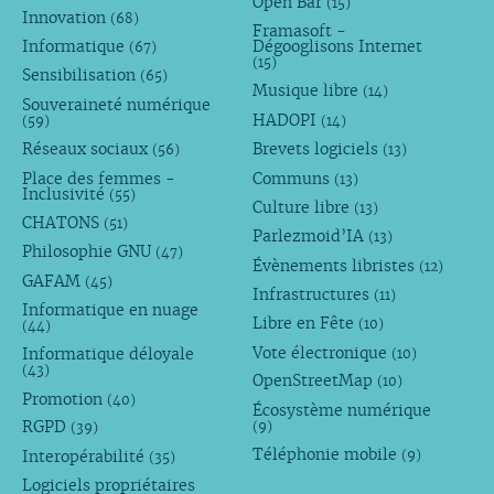
Open Bar
(15)
Innovation
(68)
Framasoft -
Informatique
Dégooglisons Internet
(67)
(15)
Sensibilisation
(65)
Musique libre
(14)
Souveraineté numérique
HADOPI
(59)
(14)
Réseaux sociaux
Brevets logiciels
(56)
(13)
Place des femmes -
Communs
(13)
Inclusivité
(55)
Culture libre
(13)
CHATONS
(51)
Parlezmoid’IA
(13)
Philosophie GNU
(47)
Évènements libristes
(12)
GAFAM
(45)
Infrastructures
(11)
Informatique en nuage
Libre en Fête
(10)
(44)
Vote électronique
Informatique déloyale
(10)
(43)
OpenStreetMap
(10)
Promotion
(40)
Écosystème numérique
RGPD
(9)
(39)
Téléphonie mobile
Interopérabilité
(9)
(35)
Logiciels propriétaires