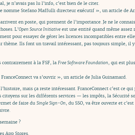
l, je n’avais pas lu l’info, c’est bien de le citer.
ve nomme Stefano Maffulli directeur exécutif », un article de Ar
ui arrivent en poste, qui prennent de l’importance. Je ne le conna
choses. L’
Open Source Initiative
est une entité quand même assez r
ent pour essayer de gérer les licences incompatibles entre elles
r thème. Ils font un travail intéressant, pas toujours simple, il 
s contrairement à la FSF, la
Free Software Foundation
, qui est plu
 FranceConnect va s’ouvrir », un article de Julia Guinamard.
 l’histoire, mais ça reste intéressant. FranceConnect c’est ce qui
s citoyens sur les différents services — les impôts, la Sécurité s
ermet de faire du
Single Sign-On
, du SSO, va être ouverte et c’est
ivre.
a semaine ?
es App Stores.