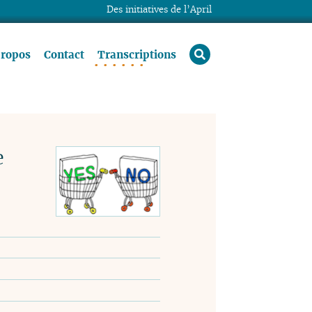
Des initiatives de l’April
rechercher
propos
Contact
Transcriptions
e