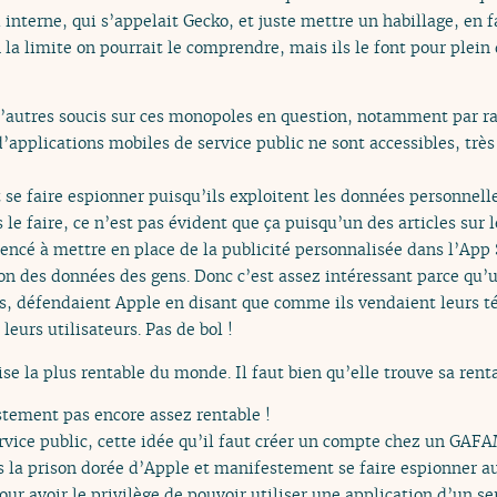
interne, qui s’appelait Gecko, et juste mettre un habillage, en 
la limite on pourrait le comprendre, mais ils le font pour plein 
’autres soucis sur ces monopoles en question, notamment par rap
applications mobiles de service public ne sont accessibles, très
 faire espionner puisqu’ils exploitent les données personnelle
 le faire, ce n’est pas évident que ça puisqu’un des articles sur 
ncé à mettre en place de la publicité personnalisée dans l’App St
ion des données des gens. Donc c’est assez intéressant parce qu
 défendaient Apple en disant que comme ils vendaient leurs t
leurs utilisateurs. Pas de bol !
ise la plus rentable du monde. Il faut bien qu’elle trouve sa rent
stement pas encore assez rentable !
rvice public, cette idée qu’il faut créer un compte chez un GAFA
 la prison dorée d’Apple et manifestement se faire espionner aus
r avoir le privilège de pouvoir utiliser une application d’un s