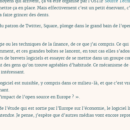
moyens qui arrivent, ça va être organisé par l’OSTIF
Source Tec
ettre ça en place. Mais effectivement c’est un petit énervant, c
a faire grincer des dents.
du patron de Twitter, Square, plonge dans le grand bain de l’ope
gie ou les techniques de la finance, de ce que j’ai compris. Ce qu
ment, et ces grandes boîtes se lancent, en tout cas elles s’adoss
es de brevets logiciels et essayer de se mettre dans un groupe co
 des gens qu’on trouve agréables d’habitude. Ce mécanisme de d
e intéressant.
ogiciel est nuisible, y compris dans ce milieu-là, et que c’est 
nant.
l’impact de l’open source en Europe ? ».
e l’étude qui est sortie par l’Europe sur l’économie, le logiciel 
entendre. Je pense, j’espère que d’autres médias vont encore repr