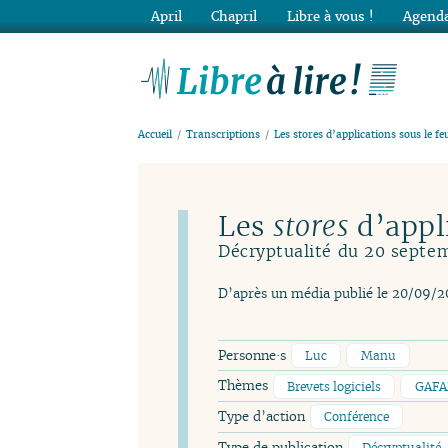
April
Chapril
Libre à vous !
Agenda
Lib
Accueil
Transcriptions
Les stores d’applications sous le feu
Les
stores
d’appli
Décryptualité du 20 septe
D’après un média publié le 20/09/2
Personne·s
Luc
Manu
Thèmes
Brevets logiciels
GAF
Type d’action
Conférence
Type de publication
Décryptualité