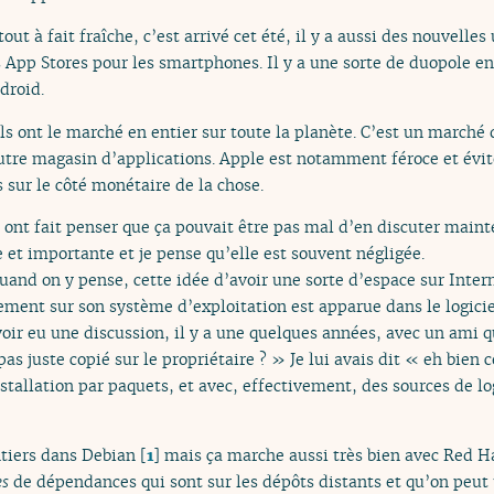
tout à fait fraîche, c’est arrivé cet été, il y a aussi des nouvelle
App Stores pour les smartphones. Il y a une sorte de duopole ent
droid.
ls ont le marché en entier sur toute la planète. C’est un marché 
n autre magasin d’applications. Apple est notamment féroce et év
 sur le côté monétaire de la chose.
us ont fait penser que ça pouvait être pas mal d’en discuter maint
 et importante et je pense qu’elle est souvent négligée.
quand on y pense, cette idée d’avoir une sorte d’espace sur Inter
ctement sur son système d’exploitation est apparue dans le logicie
oir eu une discussion, il y a une quelques années, avec un ami q
a pas juste copié sur le propriétaire ? » Je lui avais dit « eh bien
stallation par paquets, et avec, effectivement, des sources de log
ontiers dans Debian
[
1
]
mais ça marche aussi très bien avec Red H
es
de dépendances qui sont sur les dépôts distants et qu’on peut ut