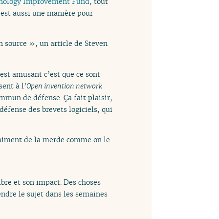
hnology Improvement Fund
, tout
’est aussi une manière pour
n source », un article de Steven
i est amusant c’est que ce sont
ent à l’
Open invention network
mmun de défense. Ça fait plaisir,
éfense des brevets logiciels, qui
vraiment de la merde comme on le
libre et son impact. Des choses
endre le sujet dans les semaines