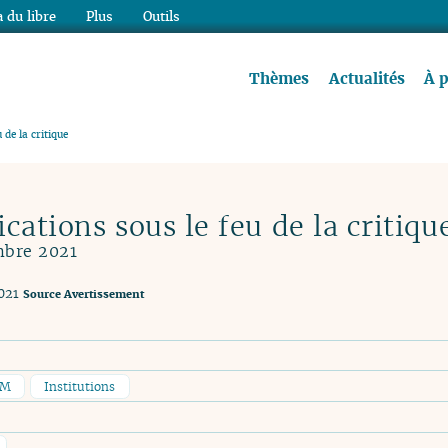
 du libre
Plus
Outils
re à lire !
Thèmes
Actualités
À 
 de la critique
cations sous le feu de la critiqu
mbre 2021
021
Source
Avertissement
AM
Institutions