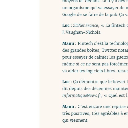
moyens là-dedans. Là il y a des 
un organisme qui va essayer de m
Google de se faire de la pub. Ça v
Luc :
ZDNet France
, « La fintech 
J. Vaughan-Nichols.
Manu :
Fintech c’est la technolo
des grandes boîtes, Twitter notam
pour essayer de calmer les guerr
même si ce ne sont pas forcément
va aider les logiciels libres, rest
Luc :
Ça démontre que le brevet l
dit depuis des décennies mainte
InformatiqueNews.fr
, « Quel est 
Manu :
C’est encore une reprise d
très positives, très agréables à 
qui viennent.