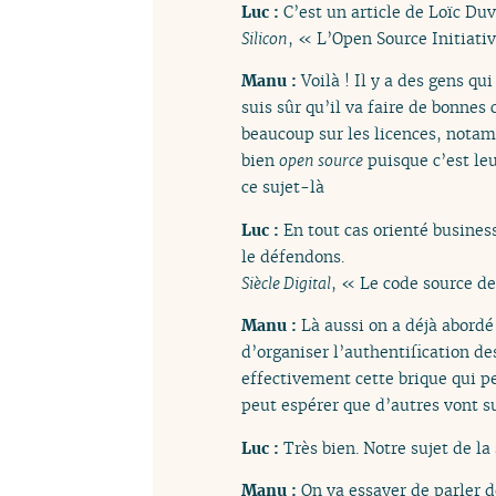
Luc :
C’est un article de Loïc Duva
Silicon
, « L’Open Source Initiati
Manu :
Voilà ! Il y a des gens q
suis sûr qu’il va faire de bonnes 
beaucoup sur les licences, notamm
bien
open source
puisque c’est leu
ce sujet-là
Luc :
En tout cas orienté busines
le défendons.
Siècle Digital
, « Le code source de
Manu :
Là aussi on a déjà abordé
d’organiser l’authentification de
effectivement cette brique qui p
peut espérer que d’autres vont su
Luc :
Très bien. Notre sujet de l
Manu :
On va essayer de parler d