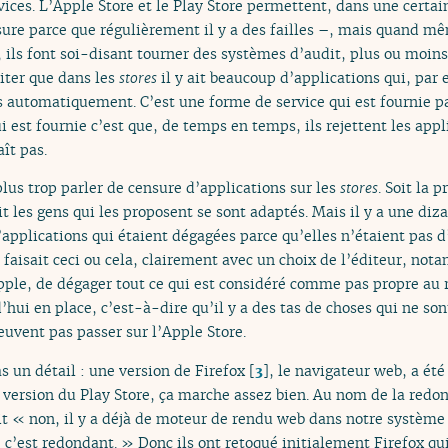
rvices. L’Apple Store et le Play Store permettent, dans une certai
ure parce que régulièrement il y a des failles –, mais quand mêm
s, ils font soi-disant tourner des systèmes d’audit, plus ou moi
éviter que dans les
stores
il y ait beaucoup d’applications qui, par
s automatiquement. C’est une forme de service qui est fournie p
i est fournie c’est que, de temps en temps, ils rejettent les ap
aît pas.
plus trop parler de censure d’applications sur les
stores
. Soit la 
soit les gens qui les proposent se sont adaptés. Mais il y a une d
applications qui étaient dégagées parce qu’elles n’étaient pas d
a faisait ceci ou cela, clairement avec un choix de l’éditeur, no
le, de dégager tout ce qui est considéré comme pas propre au re
hui en place, c’est-à-dire qu’il y a des tas de choses qui ne son
euvent pas passer sur l’Apple Store.
as un détail : une version de Firefox
[
3
]
, le navigateur web, a été
la version du Play Store, ça marche assez bien. Au nom de la redo
dit « non, il y a déjà de moteur de rendu web dans notre système
c’est redondant. » Donc ils ont retoqué initialement Firefox qui 