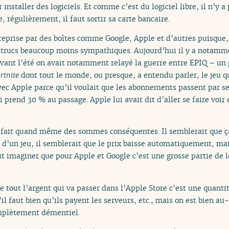
installer des logiciels. Et comme c’est du logiciel libre, il n’y a 
e, régulièrement, il faut sortir sa carte bancaire.
é reprise par des boîtes comme Google, Apple et d’autres puisqu
es trucs beaucoup moins sympathiques. Aujourd’hui il y a notamme
vant l’été on avait notamment relayé la guerre entre EPIQ – un 
rtnite
dont tout le monde, ou presque, a entendu parler, le jeu q
vec Apple parce qu’il voulait que les abonnements passent par se
rend 30 % au passage. Apple lui avait dit d’aller se faire voir e
 fait quand même des sommes conséquentes. Il semblerait que ç
é d’un jeu, il semblerait que le prix baisse automatiquement, m
eut imaginer que pour Apple et Google c’est une grosse partie de le
e tout l’argent qui va passer dans l’Apple Store c’est une quan
’il faut bien qu’ils payent les serveurs, etc., mais on est bien a
mplètement démentiel.