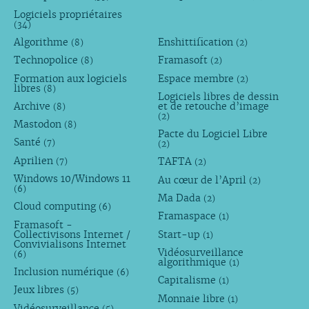
Logiciels propriétaires
(34)
Algorithme
Enshittification
(8)
(2)
Technopolice
Framasoft
(8)
(2)
Formation aux logiciels
Espace membre
(2)
libres
(8)
Logiciels libres de dessin
Archive
et de retouche d’image
(8)
(2)
Mastodon
(8)
Pacte du Logiciel Libre
Santé
(7)
(2)
Aprilien
TAFTA
(7)
(2)
Windows 10/Windows 11
Au cœur de l’April
(2)
(6)
Ma Dada
(2)
Cloud computing
(6)
Framaspace
(1)
Framasoft -
Collectivisons Internet /
Start-up
(1)
Convivialisons Internet
Vidéosurveillance
(6)
algorithmique
(1)
Inclusion numérique
(6)
Capitalisme
(1)
Jeux libres
(5)
Monnaie libre
(1)
Vidéosurveillance
(5)