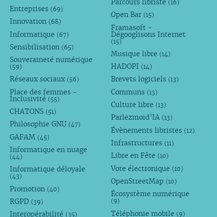
Parcours libriste
(16)
Entreprises
(69)
Open Bar
(15)
Innovation
(68)
Framasoft -
Informatique
Dégooglisons Internet
(67)
(15)
Sensibilisation
(65)
Musique libre
(14)
Souveraineté numérique
HADOPI
(59)
(14)
Réseaux sociaux
Brevets logiciels
(56)
(13)
Place des femmes -
Communs
(13)
Inclusivité
(55)
Culture libre
(13)
CHATONS
(51)
Parlezmoid’IA
(13)
Philosophie GNU
(47)
Évènements libristes
(12)
GAFAM
(45)
Infrastructures
(11)
Informatique en nuage
Libre en Fête
(10)
(44)
Vote électronique
Informatique déloyale
(10)
(43)
OpenStreetMap
(10)
Promotion
(40)
Écosystème numérique
RGPD
(9)
(39)
Téléphonie mobile
Interopérabilité
(9)
(35)