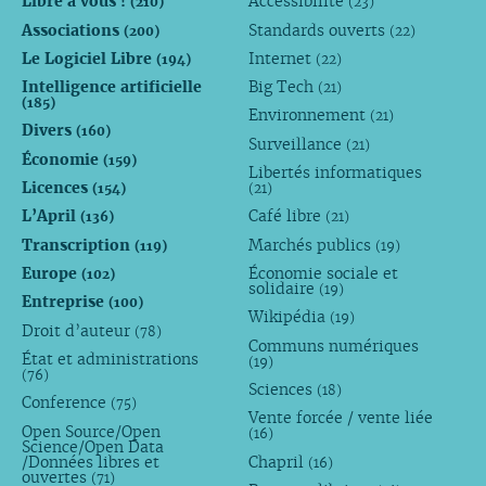
Libre à vous !
Accessibilité
(210)
(23)
Associations
Standards ouverts
(200)
(22)
Le Logiciel Libre
Internet
(194)
(22)
Intelligence artificielle
Big Tech
(21)
(185)
Environnement
(21)
Divers
(160)
Surveillance
(21)
Économie
(159)
Libertés informatiques
Licences
(154)
(21)
L’April
Café libre
(136)
(21)
Transcription
Marchés publics
(119)
(19)
Europe
Économie sociale et
(102)
solidaire
(19)
Entreprise
(100)
Wikipédia
(19)
Droit d’auteur
(78)
Communs numériques
État et administrations
(19)
(76)
Sciences
(18)
Conference
(75)
Vente forcée / vente liée
Open Source/Open
(16)
Science/Open Data
/Données libres et
Chapril
(16)
ouvertes
(71)