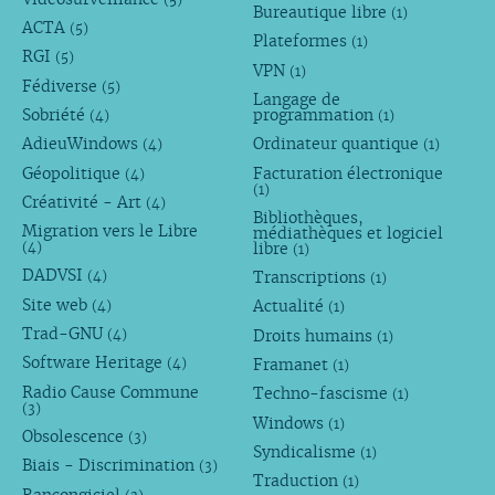
Bureautique libre
(1)
ACTA
(5)
Plateformes
(1)
RGI
(5)
VPN
(1)
Fédiverse
(5)
Langage de
Sobriété
programmation
(4)
(1)
AdieuWindows
Ordinateur quantique
(4)
(1)
Géopolitique
Facturation électronique
(4)
(1)
Créativité - Art
(4)
Bibliothèques,
Migration vers le Libre
médiathèques et logiciel
libre
(4)
(1)
DADVSI
Transcriptions
(4)
(1)
Site web
Actualité
(4)
(1)
Trad-GNU
Droits humains
(4)
(1)
Software Heritage
Framanet
(4)
(1)
Radio Cause Commune
Techno-fascisme
(1)
(3)
Windows
(1)
Obsolescence
(3)
Syndicalisme
(1)
Biais - Discrimination
(3)
Traduction
(1)
Rançongiciel