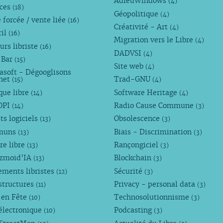
AdieuWindows
(4)
nces
(18)
Géopolitique
(4)
 forcée / vente liée
(16)
Créativité - Art
(4)
ril
(16)
Migration vers le Libre
(4)
urs libriste
(16)
DADVSI
(4)
 Bar
(15)
Site web
(4)
asoft - Dégooglisons
rnet
Trad-GNU
(15)
(4)
que libre
Software Heritage
(14)
(4)
OPI
Radio Cause Commune
(14)
(3)
ts logiciels
Obsolescence
(13)
(3)
muns
Biais - Discrimination
(13)
(3)
re libre
Rançongiciel
(13)
(3)
ezmoid’IA
Blockchain
(13)
(3)
ements libristes
Sécurité
(12)
(3)
structures
Privacy - personal data
(11)
(3)
 en Fête
Technosolutionnisme
(10)
(3)
électronique
Podcasting
(10)
(3)