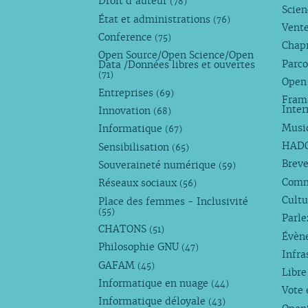
Droit d’auteur
(78)
Scie
État et administrations
(76)
Vente
Conference
(75)
Chap
Open Source/Open Science/Open
Parco
Data /Données libres et ouvertes
(71)
Open
Entreprises
(69)
Fram
Inte
Innovation
(68)
Musi
Informatique
(67)
HAD
Sensibilisation
(65)
Breve
Souveraineté numérique
(59)
Com
Réseaux sociaux
(56)
Cultu
Place des femmes - Inclusivité
(55)
Parl
CHATONS
(51)
Évèn
Philosophie GNU
(47)
Infra
GAFAM
(45)
Libre
Informatique en nuage
(44)
Vote 
Informatique déloyale
(43)