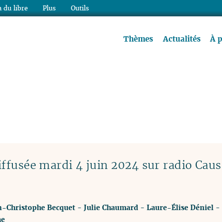
 du libre
Plus
Outils
re à lire !
Thèmes
Actualités
À 
ffusée mardi 4 juin 2024 sur radio Caus
n-Christophe Becquet
-
Julie Chaumard
-
Laure-Élise Déniel
-
me