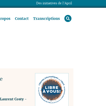
Des initiatives de l’April
rechercher
propos
Contact
Transcriptions
e
Laurent Costy
-