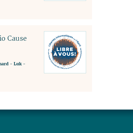
io Cause
mard
-
Luk
-