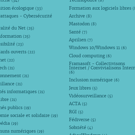
erche
Technopolice
(34)
(8)
ition écologique
Formation aux logiciels libres
(33)
(
attaques - Cybersécurité
Archive
(8)
Mastodon
(8)
alité du Net
(25)
Santé
(7)
nformation
(25)
Aprilien
(7)
sibilité
(23)
Windows 10/Windows 11
(6)
dards ouverts
(22)
Cloud computing
(6)
rnet
(22)
Framasoft - Collectivisons
Tech
Internet / Convivialisons Inter
(21)
(6)
ronnement
(21)
Inclusion numérique
(6)
illance
(21)
Jeux libres
(5)
tés informatiques
(21)
Vidéosurveillance
(5)
libre
(21)
ACTA
(5)
hés publics
(19)
RGI
(5)
mie sociale et solidaire
(19)
Fédiverse
(5)
pédia
(19)
Sobriété
(4)
uns numériques
(19)