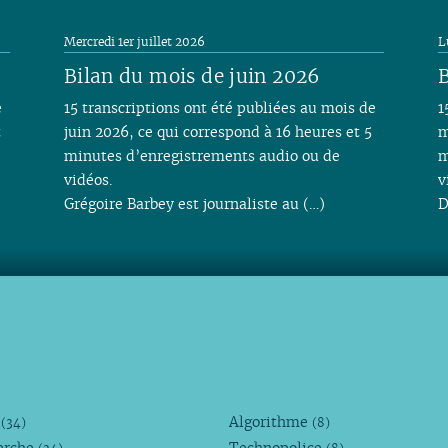
Mercredi 1er juillet 2026
L
Bilan du mois de juin 2026
B
e
15 transcriptions ont été publiées au mois de
1
t
juin 2026, ce qui correspond à 16 heures et 5
m
minutes d’enregistrements audio ou de
m
vidéos.
v
Grégoire Barbey est journaliste au (…)
D
M
Algorithme
(34)
(8)