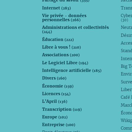
Partage du savoir
Rech
(355)
Internet
Trans
(283)
Vie privée - données
Cyber
personnelles
(266)
(30)
Administrations et collectivités
Neutr
(244)
Dési
Éducation
(222)
Acces
Libre à vous !
(210)
Stan
Associations
(200)
Inte
Le Logiciel Libre
(194)
Big 
Intelligence artificielle
(185)
Envi
Divers
(160)
Surve
Économie
(159)
Liber
Licences
(154)
Café 
L’April
(136)
Marc
Transcription
(119)
Écono
Europe
(102)
Wiki
Entreprise
(100)
Comm