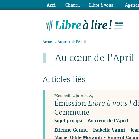
April
Chapril
Libre à vous !
Agenda
Lib
Accueil
Au cœur de l’April
Au cœur de l’April
Articles liés
Mercredi 12 juin 2024
Émission
Libre à vous !
di
Commune
Sujet pricipal : Au cœur de l’April
Étienne Gonnu
-
Isabella Vanni
-
Jea
Marie-Odile Morandi
-
Vincent Cala