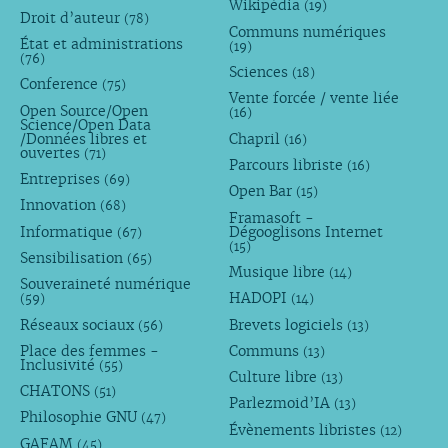
Wikipédia
(19)
Droit d’auteur
(78)
Communs numériques
État et administrations
(19)
(76)
Sciences
(18)
Conference
(75)
Vente forcée / vente liée
Open Source/Open
(16)
Science/Open Data
/Données libres et
Chapril
(16)
ouvertes
(71)
Parcours libriste
(16)
Entreprises
(69)
Open Bar
(15)
Innovation
(68)
Framasoft -
Informatique
Dégooglisons Internet
(67)
(15)
Sensibilisation
(65)
Musique libre
(14)
Souveraineté numérique
HADOPI
(59)
(14)
Réseaux sociaux
Brevets logiciels
(56)
(13)
Place des femmes -
Communs
(13)
Inclusivité
(55)
Culture libre
(13)
CHATONS
(51)
Parlezmoid’IA
(13)
Philosophie GNU
(47)
Évènements libristes
(12)
GAFAM
(45)