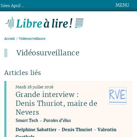
MENU
Sites April ...
Libre à lire !
Accueil
Vidéosurveillance
Vidéosurveillance
Articles liés
Mardi 28 juillet 2026
Grande interview :
Denis Thuriot, maire de
Nevers
Smart Tech
-
Paroles d’élus
Delphine Sabattier
-
Denis Thuriot
-
Valentin
Goethals