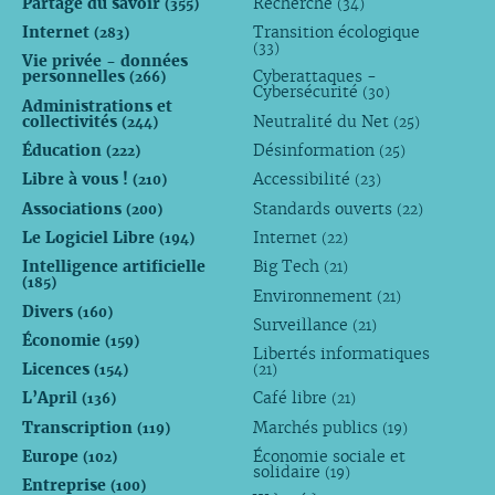
Partage du savoir
Recherche
(355)
(34)
Internet
Transition écologique
(283)
(33)
Vie privée - données
personnelles
Cyberattaques -
(266)
Cybersécurité
(30)
Administrations et
collectivités
Neutralité du Net
(244)
(25)
Éducation
Désinformation
(222)
(25)
Libre à vous !
Accessibilité
(210)
(23)
Associations
Standards ouverts
(200)
(22)
Le Logiciel Libre
Internet
(194)
(22)
Intelligence artificielle
Big Tech
(21)
(185)
Environnement
(21)
Divers
(160)
Surveillance
(21)
Économie
(159)
Libertés informatiques
Licences
(154)
(21)
L’April
Café libre
(136)
(21)
Transcription
Marchés publics
(119)
(19)
Europe
Économie sociale et
(102)
solidaire
(19)
Entreprise
(100)