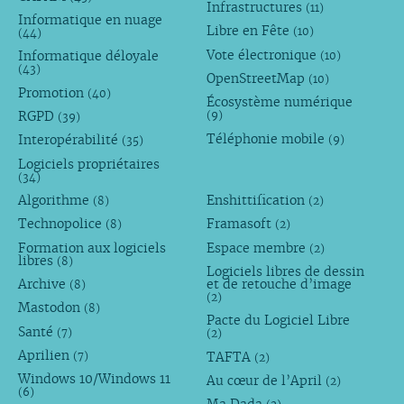
Infrastructures
(11)
Informatique en nuage
Libre en Fête
(10)
(44)
Vote électronique
Informatique déloyale
(10)
(43)
OpenStreetMap
(10)
Promotion
(40)
Écosystème numérique
RGPD
(9)
(39)
Téléphonie mobile
Interopérabilité
(9)
(35)
Logiciels propriétaires
(34)
Algorithme
Enshittification
(8)
(2)
Technopolice
Framasoft
(8)
(2)
Formation aux logiciels
Espace membre
(2)
libres
(8)
Logiciels libres de dessin
Archive
et de retouche d’image
(8)
(2)
Mastodon
(8)
Pacte du Logiciel Libre
Santé
(7)
(2)
Aprilien
TAFTA
(7)
(2)
Windows 10/Windows 11
Au cœur de l’April
(2)
(6)