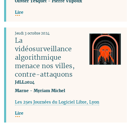
Olivier Tesquet
-
Pierre Vilpoux
Lire
Jeudi 3 octobre 2024
La
vidéosurveillance
algorithmique
menace nos villes,
contre-attaquons
JdLL2024
Marne
-
Myriam Michel
Les 25es Journées du Logiciel Libre, Lyon
Lire