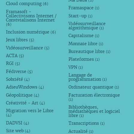
Ma Dada
(2)
Cloud computing
(6)
Framaspace
(1)
Framasoft -
Collectivisons Internet /
Start-up
(1)
Convivialisons Internet
Vidéosurveillance
(6)
algorithmique
(1)
Inclusion numérique
(6)
Capitalisme
(1)
Jeux libres
(5)
Monnaie libre
(1)
Vidéosurveillance
(5)
Bureautique libre
(1)
ACTA
(5)
Plateformes
(1)
RGI
(5)
VPN
(1)
Fédiverse
(5)
Langage de
Sobriété
programmation
(4)
(1)
AdieuWindows
Ordinateur quantique
(4)
(1)
Géopolitique
Facturation électronique
(4)
(1)
Créativité - Art
(4)
Bibliothèques,
Migration vers le Libre
médiathèques et logiciel
libre
(4)
(1)
DADVSI
Transcriptions
(4)
(1)
Site web
Actualité
(4)
(1)