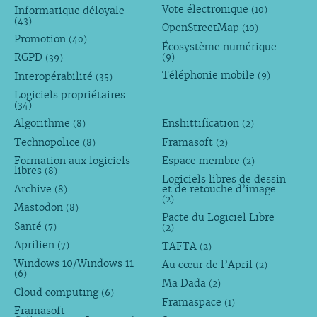
Vote électronique
Informatique déloyale
(10)
(43)
OpenStreetMap
(10)
Promotion
(40)
Écosystème numérique
RGPD
(9)
(39)
Téléphonie mobile
Interopérabilité
(9)
(35)
Logiciels propriétaires
(34)
Algorithme
Enshittification
(8)
(2)
Technopolice
Framasoft
(8)
(2)
Formation aux logiciels
Espace membre
(2)
libres
(8)
Logiciels libres de dessin
Archive
et de retouche d’image
(8)
(2)
Mastodon
(8)
Pacte du Logiciel Libre
Santé
(7)
(2)
Aprilien
TAFTA
(7)
(2)
Windows 10/Windows 11
Au cœur de l’April
(2)
(6)
Ma Dada
(2)
Cloud computing
(6)
Framaspace
(1)
Framasoft -