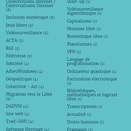
Collectivisons Internet /
Start-up
(1)
Convivialisons Internet
Vidéosurveillance
(6)
algorithmique
(1)
Inclusion numérique
(6)
Capitalisme
(1)
Jeux libres
(5)
Monnaie libre
(1)
Vidéosurveillance
(5)
Bureautique libre
(1)
ACTA
(5)
Plateformes
(1)
RGI
(5)
VPN
(1)
Fédiverse
(5)
Langage de
Sobriété
programmation
(4)
(1)
AdieuWindows
Ordinateur quantique
(4)
(1)
Géopolitique
Facturation électronique
(4)
(1)
Créativité - Art
(4)
Bibliothèques,
Migration vers le Libre
médiathèques et logiciel
libre
(4)
(1)
DADVSI
Transcriptions
(4)
(1)
Site web
Actualité
(4)
(1)
Trad-GNU
Droits humains
(4)
(1)
Software Heritage
Framanet
(4)
(1)