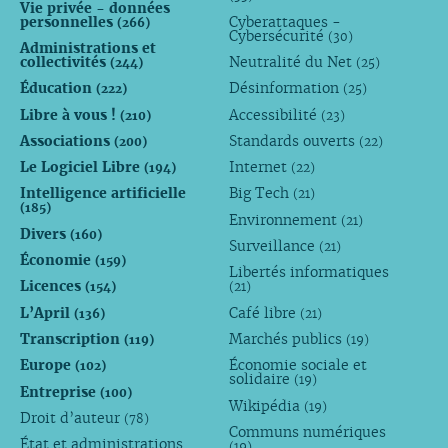
Vie privée - données
personnelles
Cyberattaques -
(266)
Cybersécurité
(30)
Administrations et
collectivités
Neutralité du Net
(244)
(25)
Éducation
Désinformation
(222)
(25)
Libre à vous !
Accessibilité
(210)
(23)
Associations
Standards ouverts
(200)
(22)
Le Logiciel Libre
Internet
(194)
(22)
Intelligence artificielle
Big Tech
(21)
(185)
Environnement
(21)
Divers
(160)
Surveillance
(21)
Économie
(159)
Libertés informatiques
Licences
(154)
(21)
L’April
Café libre
(136)
(21)
Transcription
Marchés publics
(119)
(19)
Europe
Économie sociale et
(102)
solidaire
(19)
Entreprise
(100)
Wikipédia
(19)
Droit d’auteur
(78)
Communs numériques
État et administrations
(19)