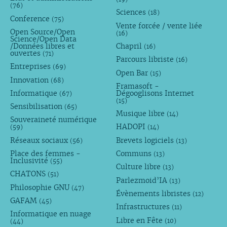
(76)
Sciences
(18)
Conference
(75)
Vente forcée / vente liée
Open Source/Open
(16)
Science/Open Data
/Données libres et
Chapril
(16)
ouvertes
(71)
Parcours libriste
(16)
Entreprises
(69)
Open Bar
(15)
Innovation
(68)
Framasoft -
Informatique
Dégooglisons Internet
(67)
(15)
Sensibilisation
(65)
Musique libre
(14)
Souveraineté numérique
HADOPI
(59)
(14)
Réseaux sociaux
Brevets logiciels
(56)
(13)
Place des femmes -
Communs
(13)
Inclusivité
(55)
Culture libre
(13)
CHATONS
(51)
Parlezmoid’IA
(13)
Philosophie GNU
(47)
Évènements libristes
(12)
GAFAM
(45)
Infrastructures
(11)
Informatique en nuage
Libre en Fête
(10)
(44)