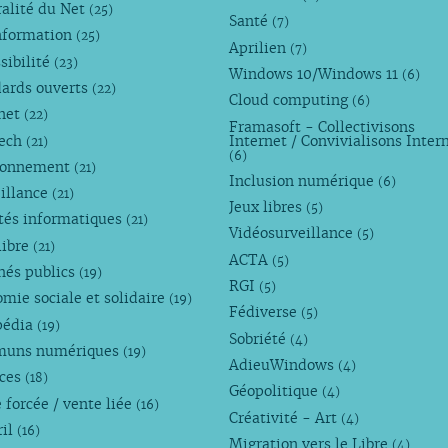
alité du Net
(25)
Santé
(7)
nformation
(25)
Aprilien
(7)
sibilité
(23)
Windows 10/Windows 11
(6)
dards ouverts
(22)
Cloud computing
(6)
rnet
(22)
Framasoft - Collectivisons
Tech
Internet / Convivialisons Inter
(21)
(6)
ronnement
(21)
Inclusion numérique
(6)
illance
(21)
Jeux libres
(5)
tés informatiques
(21)
Vidéosurveillance
(5)
libre
(21)
ACTA
(5)
hés publics
(19)
RGI
(5)
mie sociale et solidaire
(19)
Fédiverse
(5)
pédia
(19)
Sobriété
(4)
uns numériques
(19)
AdieuWindows
(4)
nces
(18)
Géopolitique
(4)
 forcée / vente liée
(16)
Créativité - Art
(4)
ril
(16)
Migration vers le Libre
(4)