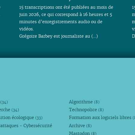
e
15 transcriptions ont été publiées au mois de
1
t
juin 2026, ce qui correspond à 16 heures et 5
m
minutes d’enregistrements audio ou de
m
vidéos.
v
Grégoire Barbey est journaliste au (…)
D
M
Algorithme
(34)
(8)
erche
Technopolice
(34)
(8)
ition écologique
Formation aux logiciels libres
(33)
(
attaques - Cybersécurité
Archive
(8)
Mastodon
(8)