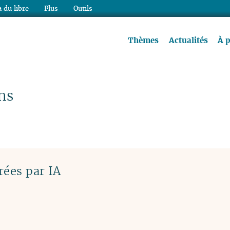
 du libre
Plus
Outils
re à lire !
Thèmes
Actualités
À 
ns
rées par IA