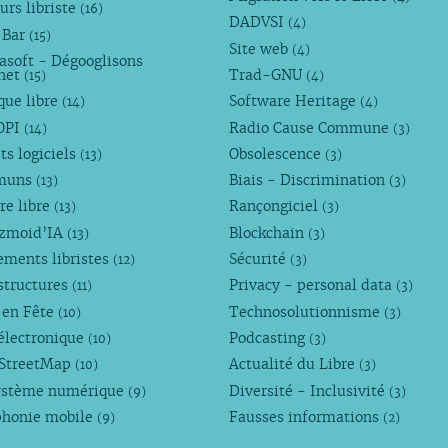
urs libriste
(16)
DADVSI
(4)
 Bar
(15)
Site web
(4)
asoft - Dégooglisons
rnet
Trad-GNU
(15)
(4)
que libre
Software Heritage
(14)
(4)
OPI
Radio Cause Commune
(14)
(3)
ts logiciels
Obsolescence
(13)
(3)
muns
Biais - Discrimination
(13)
(3)
re libre
Rançongiciel
(13)
(3)
ezmoid’IA
Blockchain
(13)
(3)
ements libristes
Sécurité
(12)
(3)
structures
Privacy - personal data
(11)
(3)
 en Fête
Technosolutionnisme
(10)
(3)
électronique
Podcasting
(10)
(3)
StreetMap
Actualité du Libre
(10)
(3)
ystème numérique
Diversité - Inclusivité
(9)
(3)
phonie mobile
Fausses informations
(9)
(2)