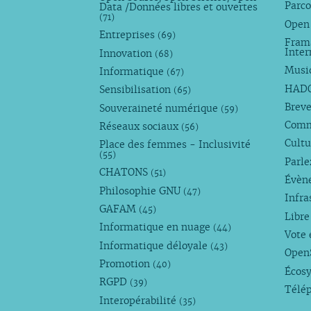
Parco
Data /Données libres et ouvertes
(71)
Open
Entreprises
(69)
Fram
Inte
Innovation
(68)
Musi
Informatique
(67)
HAD
Sensibilisation
(65)
Breve
Souveraineté numérique
(59)
Com
Réseaux sociaux
(56)
Cultu
Place des femmes - Inclusivité
(55)
Parl
CHATONS
(51)
Évèn
Philosophie GNU
(47)
Infra
GAFAM
(45)
Libre
Informatique en nuage
(44)
Vote 
Informatique déloyale
(43)
Open
Promotion
(40)
Écos
RGPD
(39)
Télé
Interopérabilité
(35)