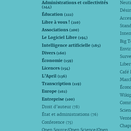
Administrations et collectivités
Neutr
(244)
Dési
Éducation
(222)
Acces
Libre à vous !
(210)
Stan
Associations
(200)
Inte
Le Logiciel Libre
(194)
Big 
Intelligence artificielle
(185)
Envi
Divers
(160)
Surve
Économie
(159)
Liber
Licences
(154)
Café 
L’April
(136)
Marc
Transcription
(119)
Écono
Europe
(102)
Wiki
Entreprise
(100)
Comm
Droit d’auteur
(78)
Scie
État et administrations
(76)
Vente
Conference
(75)
Chap
Open Source/Open Science/Open