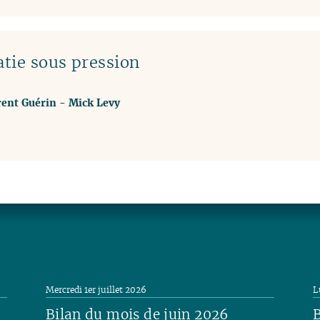
atie sous pression
rent Guérin
-
Mick Levy
Mercredi 1er juillet 2026
L
Bilan du mois de juin 2026
B