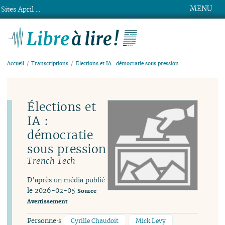
MENU
Sites April ...
Libre à lire !
Accueil
Transcriptions
Élections et IA : démocratie sous pression
Élections et
IA :
démocratie
sous pression
Trench Tech
D’après un média publié
le 2026-02-05
Source
Avertissement
Personne·s
Cyrille Chaudoit
Mick Levy