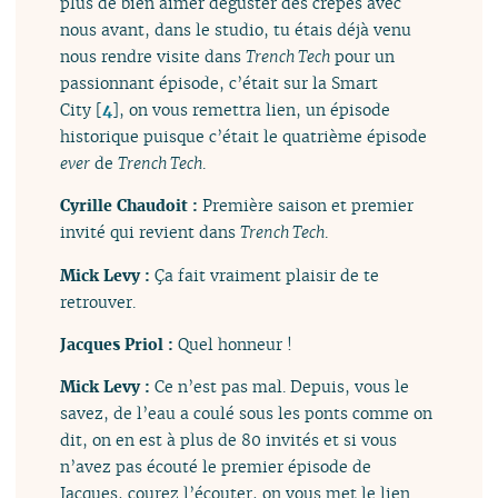
plus de bien aimer déguster des crêpes avec
nous avant, dans le studio, tu étais déjà venu
nous rendre visite dans
Trench Tech
pour un
passionnant épisode, c’était sur la Smart
City
[
4
]
, on vous remettra lien, un épisode
historique puisque c’était le quatrième épisode
ever
de
Trench Tech
.
Cyrille Chaudoit :
Première saison et premier
invité qui revient dans
Trench Tech
.
Mick Levy :
Ça fait vraiment plaisir de te
retrouver.
Jacques Priol :
Quel honneur !
Mick Levy :
Ce n’est pas mal. Depuis, vous le
savez, de l’eau a coulé sous les ponts comme on
dit, on en est à plus de 80 invités et si vous
n’avez pas écouté le premier épisode de
Jacques, courez l’écouter, on vous met le lien