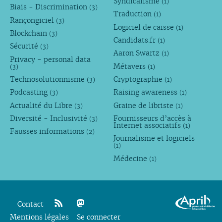
Syndicalisme
(1)
Biais - Discrimination
(3)
Traduction
(1)
Rançongiciel
(3)
Logiciel de caisse
(1)
Blockchain
(3)
Candidats.fr
(1)
Sécurité
(3)
Aaron Swartz
(1)
Privacy - personal data
Métavers
(3)
(1)
Technosolutionnisme
Cryptographie
(3)
(1)
Podcasting
Raising awareness
(3)
(1)
Actualité du Libre
Graine de libriste
(3)
(1)
Diversité - Inclusivité
Fournisseurs d’accès à
(3)
Internet associatifs
(1)
Fausses informations
(2)
Journalisme et logiciels
(1)
Médecine
(1)
Contact
Mentions légales
rss
mastodon
Se connecter