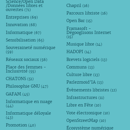
Science/Open Data
/Données libres et
Chapril
(16)
ouvertes
(71)
Parcours libriste
(16)
Entreprises
(69)
Open Bar
(15)
Innovation
(68)
Framasoft -
Informatique
Dégooglisons Internet
(67)
(15)
Sensibilisation
(65)
Musique libre
(14)
Souveraineté numérique
HADOPI
(59)
(14)
Réseaux sociaux
Brevets logiciels
(56)
(13)
Place des femmes -
Communs
(13)
Inclusivité
(55)
Culture libre
(13)
CHATONS
(51)
Parlezmoid’IA
(13)
Philosophie GNU
(47)
Évènements libristes
(12)
GAFAM
(45)
Infrastructures
(11)
Informatique en nuage
Libre en Fête
(10)
(44)
Vote électronique
Informatique déloyale
(10)
(43)
OpenStreetMap
(10)
Promotion
(40)
Écosystème numérique