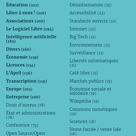
Éducation
Désinformation
(222)
(25)
Libre à vous !
Accessibilité
(210)
(23)
Associations
Standards ouverts
(200)
(22)
Le Logiciel Libre
Internet
(194)
(22)
Intelligence artificielle
Big Tech
(21)
(185)
Environnement
(21)
Divers
(160)
Surveillance
(21)
Économie
(159)
Libertés informatiques
Licences
(154)
(21)
L’April
Café libre
(136)
(21)
Transcription
Marchés publics
(119)
(19)
Europe
Économie sociale et
(102)
solidaire
(19)
Entreprise
(100)
Wikipédia
(19)
Droit d’auteur
(78)
Communs numériques
État et administrations
(19)
(76)
Sciences
(18)
Conference
(75)
Vente forcée / vente liée
Open Source/Open
(16)