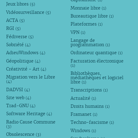
Jeux libres
(5)
Monnaie libre
(1)
Vidéosurveillance
(5)
Bureautique libre
(1)
ACTA
(5)
Plateformes
(1)
RGI
(5)
VPN
(1)
Fédiverse
(5)
Langage de
Sobriété
programmation
(4)
(1)
AdieuWindows
Ordinateur quantique
(4)
(1)
Géopolitique
Facturation électronique
(4)
(1)
Créativité - Art
(4)
Bibliothèques,
Migration vers le Libre
médiathèques et logiciel
libre
(4)
(1)
DADVSI
Transcriptions
(4)
(1)
Site web
Actualité
(4)
(1)
Trad-GNU
Droits humains
(4)
(1)
Software Heritage
Framanet
(4)
(1)
Radio Cause Commune
Techno-fascisme
(1)
(3)
Windows
(1)
Obsolescence
(3)