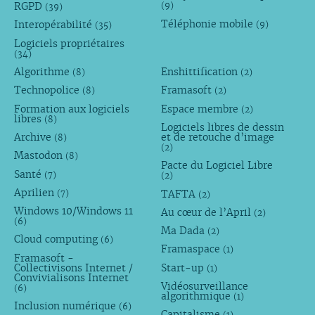
RGPD
(9)
(39)
Téléphonie mobile
Interopérabilité
(9)
(35)
Logiciels propriétaires
(34)
Algorithme
Enshittification
(8)
(2)
Technopolice
Framasoft
(8)
(2)
Formation aux logiciels
Espace membre
(2)
libres
(8)
Logiciels libres de dessin
Archive
et de retouche d’image
(8)
(2)
Mastodon
(8)
Pacte du Logiciel Libre
Santé
(7)
(2)
Aprilien
TAFTA
(7)
(2)
Windows 10/Windows 11
Au cœur de l’April
(2)
(6)
Ma Dada
(2)
Cloud computing
(6)
Framaspace
(1)
Framasoft -
Collectivisons Internet /
Start-up
(1)
Convivialisons Internet
Vidéosurveillance
(6)
algorithmique
(1)
Inclusion numérique
(6)
Capitalisme
(1)