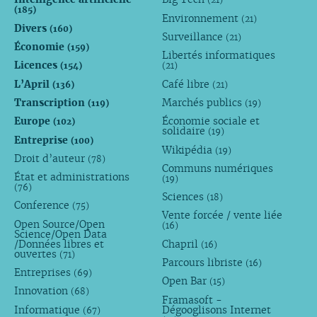
(185)
Environnement
(21)
Divers
(160)
Surveillance
(21)
Économie
(159)
Libertés informatiques
Licences
(154)
(21)
L’April
Café libre
(136)
(21)
Transcription
Marchés publics
(119)
(19)
Europe
Économie sociale et
(102)
solidaire
(19)
Entreprise
(100)
Wikipédia
(19)
Droit d’auteur
(78)
Communs numériques
État et administrations
(19)
(76)
Sciences
(18)
Conference
(75)
Vente forcée / vente liée
Open Source/Open
(16)
Science/Open Data
/Données libres et
Chapril
(16)
ouvertes
(71)
Parcours libriste
(16)
Entreprises
(69)
Open Bar
(15)
Innovation
(68)
Framasoft -
Informatique
Dégooglisons Internet
(67)