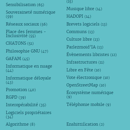
(15)
Sensibilisation
(65)
Musique libre
(14)
Souveraineté numérique
HADOPI
(59)
(14)
Réseaux sociaux
Brevets logiciels
(56)
(13)
Place des femmes -
Communs
(13)
Inclusivité
(55)
Culture libre
(13)
CHATONS
(51)
Parlezmoid’IA
(13)
Philosophie GNU
(47)
Évènements libristes
(12)
GAFAM
(45)
Infrastructures
(11)
Informatique en nuage
Libre en Fête
(10)
(44)
Vote électronique
Informatique déloyale
(10)
(43)
OpenStreetMap
(10)
Promotion
(40)
Écosystème numérique
RGPD
(9)
(39)
Téléphonie mobile
Interopérabilité
(9)
(35)
Logiciels propriétaires
(34)
Algorithme
Enshittification
(8)
(2)