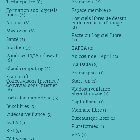
Technopolice
Framasoft
(8)
(2)
Formation aux logiciels
Espace membre
(2)
libres
(8)
Logiciels libres de dessin
Archive
et de retouche d’image
(8)
(2)
Mastodon
(8)
Pacte du Logiciel Libre
Santé
(7)
(2)
Aprilien
TAFTA
(7)
(2)
Windows 10/Windows 11
Au cœur de l’April
(2)
(6)
Ma Dada
(2)
Cloud computing
(6)
Framaspace
(1)
Framasoft -
Collectivisons Internet /
Start-up
(1)
Convivialisons Internet
Vidéosurveillance
(6)
algorithmique
(1)
Inclusion numérique
(6)
Capitalisme
(1)
Jeux libres
(5)
Monnaie libre
(1)
Vidéosurveillance
(5)
Bureautique libre
(1)
ACTA
(5)
Plateformes
(1)
RGI
(5)
VPN
(1)
Fédiverse
(5)