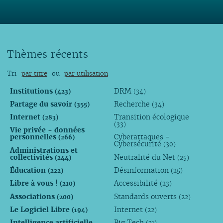
Thèmes récents
Tri
par titre
ou
par utilisation
Institutions
DRM
(423)
(34)
Partage du savoir
Recherche
(355)
(34)
Internet
Transition écologique
(283)
(33)
Vie privée - données
personnelles
Cyberattaques -
(266)
Cybersécurité
(30)
Administrations et
collectivités
Neutralité du Net
(244)
(25)
Éducation
Désinformation
(222)
(25)
Libre à vous !
Accessibilité
(210)
(23)
Associations
Standards ouverts
(200)
(22)
Le Logiciel Libre
Internet
(194)
(22)
Intelligence artificielle
Big Tech
(21)