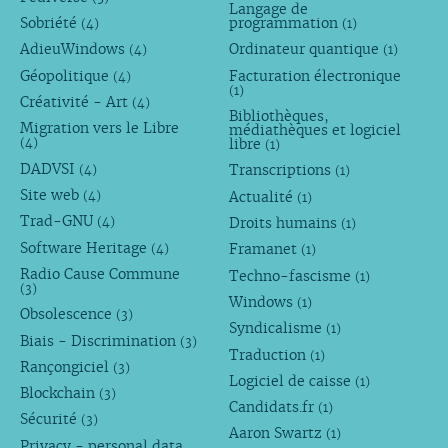
Langage de
Sobriété
programmation
(4)
(1)
AdieuWindows
Ordinateur quantique
(4)
(1)
Géopolitique
Facturation électronique
(4)
(1)
Créativité - Art
(4)
Bibliothèques,
Migration vers le Libre
médiathèques et logiciel
libre
(4)
(1)
DADVSI
Transcriptions
(4)
(1)
Site web
Actualité
(4)
(1)
Trad-GNU
Droits humains
(4)
(1)
Software Heritage
Framanet
(4)
(1)
Radio Cause Commune
Techno-fascisme
(1)
(3)
Windows
(1)
Obsolescence
(3)
Syndicalisme
(1)
Biais - Discrimination
(3)
Traduction
(1)
Rançongiciel
(3)
Logiciel de caisse
(1)
Blockchain
(3)
Candidats.fr
(1)
Sécurité
(3)
Aaron Swartz
(1)
Privacy - personal data