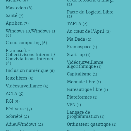
Archive
et de retouche d’image
(8)
(2)
Mastodon
(8)
Pacte du Logiciel Libre
Santé
(7)
(2)
Aprilien
TAFTA
(7)
(2)
Windows 10/Windows 11
Au cœur de l’April
(2)
(6)
Ma Dada
(2)
Cloud computing
(6)
Framaspace
(1)
Framasoft -
Collectivisons Internet /
Start-up
(1)
Convivialisons Internet
Vidéosurveillance
(6)
algorithmique
(1)
Inclusion numérique
(6)
Capitalisme
(1)
Jeux libres
(5)
Monnaie libre
(1)
Vidéosurveillance
(5)
Bureautique libre
(1)
ACTA
(5)
Plateformes
(1)
RGI
(5)
VPN
(1)
Fédiverse
(5)
Langage de
Sobriété
programmation
(4)
(1)
AdieuWindows
Ordinateur quantique
(4)
(1)