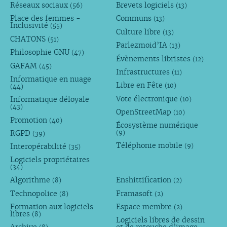
Réseaux sociaux
Brevets logiciels
(56)
(13)
Place des femmes -
Communs
(13)
Inclusivité
(55)
Culture libre
(13)
CHATONS
(51)
Parlezmoid’IA
(13)
Philosophie GNU
(47)
Évènements libristes
(12)
GAFAM
(45)
Infrastructures
(11)
Informatique en nuage
Libre en Fête
(10)
(44)
Vote électronique
Informatique déloyale
(10)
(43)
OpenStreetMap
(10)
Promotion
(40)
Écosystème numérique
RGPD
(9)
(39)
Téléphonie mobile
Interopérabilité
(9)
(35)
Logiciels propriétaires
(34)
Algorithme
Enshittification
(8)
(2)
Technopolice
Framasoft
(8)
(2)
Formation aux logiciels
Espace membre
(2)
libres
(8)
Logiciels libres de dessin