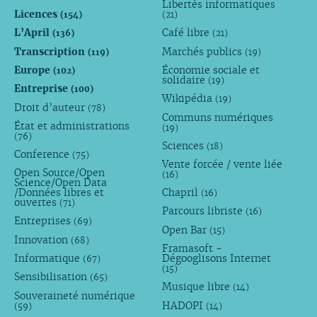
Libertés informatiques
Licences
(154)
(21)
L’April
Café libre
(136)
(21)
Transcription
Marchés publics
(119)
(19)
Europe
Économie sociale et
(102)
solidaire
(19)
Entreprise
(100)
Wikipédia
(19)
Droit d’auteur
(78)
Communs numériques
État et administrations
(19)
(76)
Sciences
(18)
Conference
(75)
Vente forcée / vente liée
Open Source/Open
(16)
Science/Open Data
/Données libres et
Chapril
(16)
ouvertes
(71)
Parcours libriste
(16)
Entreprises
(69)
Open Bar
(15)
Innovation
(68)
Framasoft -
Informatique
Dégooglisons Internet
(67)
(15)
Sensibilisation
(65)
Musique libre
(14)
Souveraineté numérique
HADOPI
(59)
(14)