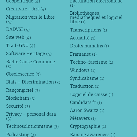
Géopolitique
Facturation électronique
(4)
(1)
Créativité - Art
(4)
Bibliothèques,
Migration vers le Libre
médiathèques et logiciel
libre
(4)
(1)
DADVSI
Transcriptions
(4)
(1)
Site web
Actualité
(4)
(1)
Trad-GNU
Droits humains
(4)
(1)
Software Heritage
Framanet
(4)
(1)
Radio Cause Commune
Techno-fascisme
(1)
(3)
Windows
(1)
Obsolescence
(3)
Syndicalisme
(1)
Biais - Discrimination
(3)
Traduction
(1)
Rançongiciel
(3)
Logiciel de caisse
(1)
Blockchain
(3)
Candidats.fr
(1)
Sécurité
(3)
Aaron Swartz
(1)
Privacy - personal data
Métavers
(3)
(1)
Technosolutionnisme
Cryptographie
(3)
(1)
Podcasting
Raising awareness
(3)
(1)