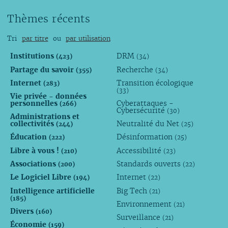
Thèmes récents
Tri
par titre
ou
par utilisation
Institutions
DRM
(423)
(34)
Partage du savoir
Recherche
(355)
(34)
Internet
Transition écologique
(283)
(33)
Vie privée - données
personnelles
Cyberattaques -
(266)
Cybersécurité
(30)
Administrations et
collectivités
Neutralité du Net
(244)
(25)
Éducation
Désinformation
(222)
(25)
Libre à vous !
Accessibilité
(210)
(23)
Associations
Standards ouverts
(200)
(22)
Le Logiciel Libre
Internet
(194)
(22)
Intelligence artificielle
Big Tech
(21)
(185)
Environnement
(21)
Divers
(160)
Surveillance
(21)
Économie
(159)