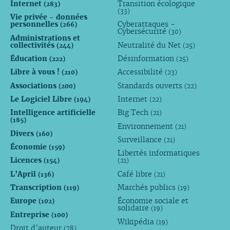
Internet
Transition écologique
(283)
(33)
Vie privée - données
personnelles
Cyberattaques -
(266)
Cybersécurité
(30)
Administrations et
collectivités
Neutralité du Net
(244)
(25)
Éducation
Désinformation
(222)
(25)
Libre à vous !
Accessibilité
(210)
(23)
Associations
Standards ouverts
(200)
(22)
Le Logiciel Libre
Internet
(194)
(22)
Intelligence artificielle
Big Tech
(21)
(185)
Environnement
(21)
Divers
(160)
Surveillance
(21)
Économie
(159)
Libertés informatiques
Licences
(154)
(21)
L’April
Café libre
(136)
(21)
Transcription
Marchés publics
(119)
(19)
Europe
Économie sociale et
(102)
solidaire
(19)
Entreprise
(100)
Wikipédia
(19)
Droit d’auteur
(78)