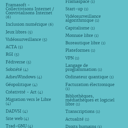
Framaspace
(1)
Framasoft -
Collectivisons Internet /
Start-up
(1)
Convivialisons Internet
Vidéosurveillance
(6)
algorithmique
(1)
Inclusion numérique
(6)
Capitalisme
(1)
Jeux libres
(5)
Monnaie libre
(1)
Vidéosurveillance
(5)
Bureautique libre
(1)
ACTA
(5)
Plateformes
(1)
RGI
(5)
VPN
(1)
Fédiverse
(5)
Langage de
Sobriété
programmation
(4)
(1)
AdieuWindows
Ordinateur quantique
(4)
(1)
Géopolitique
Facturation électronique
(4)
(1)
Créativité - Art
(4)
Bibliothèques,
Migration vers le Libre
médiathèques et logiciel
libre
(4)
(1)
DADVSI
Transcriptions
(4)
(1)
Site web
Actualité
(4)
(1)
Trad-GNU
Droits humains
(4)
(1)