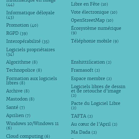
Informatique en nuage
Libre en Fête
(10)
(44)
Vote électronique
Informatique déloyale
(10)
(43)
OpenStreetMap
(10)
Promotion
(40)
Écosystème numérique
RGPD
(9)
(39)
Téléphonie mobile
Interopérabilité
(9)
(35)
Logiciels propriétaires
(34)
Algorithme
Enshittification
(8)
(2)
Technopolice
Framasoft
(8)
(2)
Formation aux logiciels
Espace membre
(2)
libres
(8)
Logiciels libres de dessin
Archive
et de retouche d’image
(8)
(2)
Mastodon
(8)
Pacte du Logiciel Libre
Santé
(7)
(2)
Aprilien
TAFTA
(7)
(2)
Windows 10/Windows 11
Au cœur de l’April
(2)
(6)
Ma Dada
(2)
Cloud computing
(6)