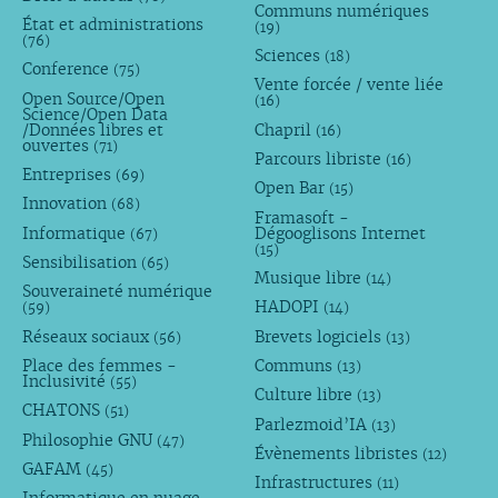
Communs numériques
État et administrations
(19)
(76)
Sciences
(18)
Conference
(75)
Vente forcée / vente liée
Open Source/Open
(16)
Science/Open Data
/Données libres et
Chapril
(16)
ouvertes
(71)
Parcours libriste
(16)
Entreprises
(69)
Open Bar
(15)
Innovation
(68)
Framasoft -
Informatique
Dégooglisons Internet
(67)
(15)
Sensibilisation
(65)
Musique libre
(14)
Souveraineté numérique
HADOPI
(59)
(14)
Réseaux sociaux
Brevets logiciels
(56)
(13)
Place des femmes -
Communs
(13)
Inclusivité
(55)
Culture libre
(13)
CHATONS
(51)
Parlezmoid’IA
(13)
Philosophie GNU
(47)
Évènements libristes
(12)
GAFAM
(45)
Infrastructures
(11)