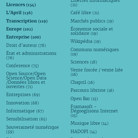
Libertés informatiques
Licences
(154)
(21)
L’April
Café libre
(136)
(21)
Transcription
Marchés publics
(119)
(19)
Europe
Économie sociale et
(102)
solidaire
(19)
Entreprise
(100)
Wikipédia
(19)
Droit d’auteur
(78)
Communs numériques
État et administrations
(19)
(76)
Sciences
(18)
Conference
(75)
Vente forcée / vente liée
Open Source/Open
(16)
Science/Open Data
/Données libres et
Chapril
(16)
ouvertes
(71)
Parcours libriste
(16)
Entreprises
(69)
Open Bar
(15)
Innovation
(68)
Framasoft -
Informatique
Dégooglisons Internet
(67)
(15)
Sensibilisation
(65)
Musique libre
(14)
Souveraineté numérique
HADOPI
(59)
(14)