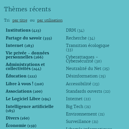
Thèmes récents
Tri
par titre
ou
par utilisation
Institutions
DRM
(423)
(34)
Partage du savoir
Recherche
(355)
(34)
Internet
Transition écologique
(283)
(33)
Vie privée - données
personnelles
Cyberattaques -
(266)
Cybersécurité
(30)
Administrations et
collectivités
Neutralité du Net
(244)
(25)
Éducation
Désinformation
(222)
(25)
Libre à vous !
Accessibilité
(210)
(23)
Associations
Standards ouverts
(200)
(22)
Le Logiciel Libre
Internet
(194)
(22)
Intelligence artificielle
Big Tech
(21)
(185)
Environnement
(21)
Divers
(160)
Surveillance
(21)
Économie
(159)