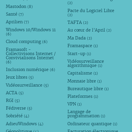
(2)
Mastodon
(8)
Pacte du Logiciel Libre
Santé
(7)
(2)
Aprilien
TAFTA
(7)
(2)
Windows 10/Windows 11
Au cœur de l’April
(2)
(6)
Ma Dada
(2)
Cloud computing
(6)
Framaspace
(1)
Framasoft -
Collectivisons Internet /
Start-up
(1)
Convivialisons Internet
Vidéosurveillance
(6)
algorithmique
(1)
Inclusion numérique
(6)
Capitalisme
(1)
Jeux libres
(5)
Monnaie libre
(1)
Vidéosurveillance
(5)
Bureautique libre
(1)
ACTA
(5)
Plateformes
(1)
RGI
(5)
VPN
(1)
Fédiverse
(5)
Langage de
Sobriété
programmation
(4)
(1)
AdieuWindows
Ordinateur quantique
(4)
(1)
Géopolitique
Facturation électronique
(4)