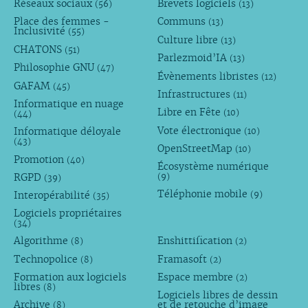
Réseaux sociaux
Brevets logiciels
(56)
(13)
Place des femmes -
Communs
(13)
Inclusivité
(55)
Culture libre
(13)
CHATONS
(51)
Parlezmoid’IA
(13)
Philosophie GNU
(47)
Évènements libristes
(12)
GAFAM
(45)
Infrastructures
(11)
Informatique en nuage
Libre en Fête
(10)
(44)
Vote électronique
Informatique déloyale
(10)
(43)
OpenStreetMap
(10)
Promotion
(40)
Écosystème numérique
RGPD
(9)
(39)
Téléphonie mobile
Interopérabilité
(9)
(35)
Logiciels propriétaires
(34)
Algorithme
Enshittification
(8)
(2)
Technopolice
Framasoft
(8)
(2)
Formation aux logiciels
Espace membre
(2)
libres
(8)
Logiciels libres de dessin
Archive
et de retouche d’image
(8)