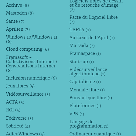
Logiciels libres de dessin
Archive
et de retouche d’image
(8)
(2)
Mastodon
(8)
Pacte du Logiciel Libre
Santé
(7)
(2)
Aprilien
TAFTA
(7)
(2)
Windows 10/Windows 11
Au cœur de l’April
(2)
(6)
Ma Dada
(2)
Cloud computing
(6)
Framaspace
(1)
Framasoft -
Collectivisons Internet /
Start-up
(1)
Convivialisons Internet
Vidéosurveillance
(6)
algorithmique
(1)
Inclusion numérique
(6)
Capitalisme
(1)
Jeux libres
(5)
Monnaie libre
(1)
Vidéosurveillance
(5)
Bureautique libre
(1)
ACTA
(5)
Plateformes
(1)
RGI
(5)
VPN
(1)
Fédiverse
(5)
Langage de
Sobriété
programmation
(4)
(1)
AdieuWindows
Ordinateur quantique
(4)
(1)