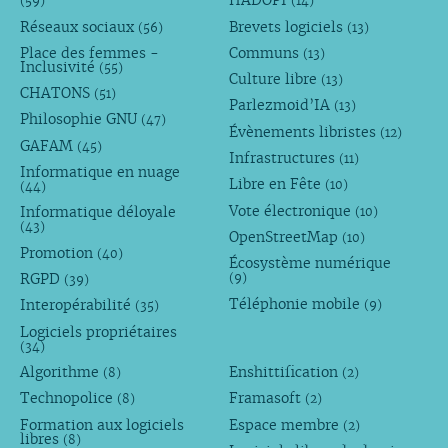
HADOPI
(59)
(14)
Réseaux sociaux
Brevets logiciels
(56)
(13)
Place des femmes -
Communs
(13)
Inclusivité
(55)
Culture libre
(13)
CHATONS
(51)
Parlezmoid’IA
(13)
Philosophie GNU
(47)
Évènements libristes
(12)
GAFAM
(45)
Infrastructures
(11)
Informatique en nuage
Libre en Fête
(10)
(44)
Vote électronique
Informatique déloyale
(10)
(43)
OpenStreetMap
(10)
Promotion
(40)
Écosystème numérique
RGPD
(9)
(39)
Téléphonie mobile
Interopérabilité
(9)
(35)
Logiciels propriétaires
(34)
Algorithme
Enshittification
(8)
(2)
Technopolice
Framasoft
(8)
(2)
Formation aux logiciels
Espace membre
(2)
libres
(8)