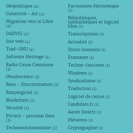
Géopolitique
Facturation électronique
(4)
(1)
Créativité - Art
(4)
Bibliothèques,
Migration vers le Libre
médiathèques et logiciel
libre
(4)
(1)
DADVSI
Transcriptions
(4)
(1)
Site web
Actualité
(4)
(1)
Trad-GNU
Droits humains
(4)
(1)
Software Heritage
Framanet
(4)
(1)
Radio Cause Commune
Techno-fascisme
(1)
(3)
Windows
(1)
Obsolescence
(3)
Syndicalisme
(1)
Biais - Discrimination
(3)
Traduction
(1)
Rançongiciel
(3)
Logiciel de caisse
(1)
Blockchain
(3)
Candidats.fr
(1)
Sécurité
(3)
Aaron Swartz
(1)
Privacy - personal data
Métavers
(3)
(1)
Technosolutionnisme
Cryptographie
(3)
(1)