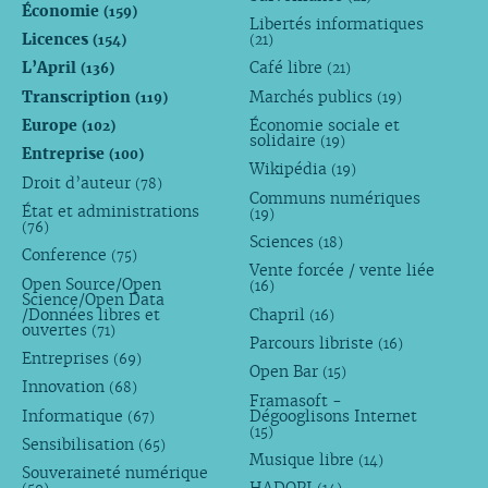
Économie
(159)
Libertés informatiques
Licences
(154)
(21)
L’April
Café libre
(136)
(21)
Transcription
Marchés publics
(119)
(19)
Europe
Économie sociale et
(102)
solidaire
(19)
Entreprise
(100)
Wikipédia
(19)
Droit d’auteur
(78)
Communs numériques
État et administrations
(19)
(76)
Sciences
(18)
Conference
(75)
Vente forcée / vente liée
Open Source/Open
(16)
Science/Open Data
/Données libres et
Chapril
(16)
ouvertes
(71)
Parcours libriste
(16)
Entreprises
(69)
Open Bar
(15)
Innovation
(68)
Framasoft -
Informatique
Dégooglisons Internet
(67)
(15)
Sensibilisation
(65)
Musique libre
(14)
Souveraineté numérique