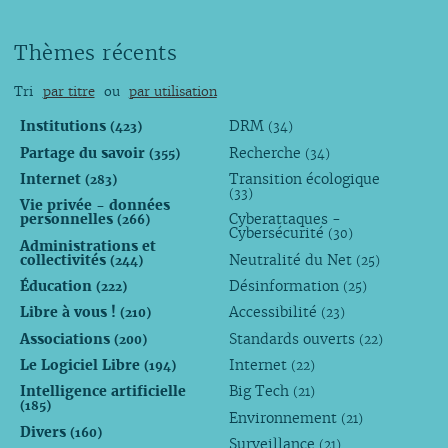
Thèmes récents
Tri
par titre
ou
par utilisation
Institutions
DRM
(423)
(34)
Partage du savoir
Recherche
(355)
(34)
Internet
Transition écologique
(283)
(33)
Vie privée - données
personnelles
Cyberattaques -
(266)
Cybersécurité
(30)
Administrations et
collectivités
Neutralité du Net
(244)
(25)
Éducation
Désinformation
(222)
(25)
Libre à vous !
Accessibilité
(210)
(23)
Associations
Standards ouverts
(200)
(22)
Le Logiciel Libre
Internet
(194)
(22)
Intelligence artificielle
Big Tech
(21)
(185)
Environnement
(21)
Divers
(160)
Surveillance
(21)