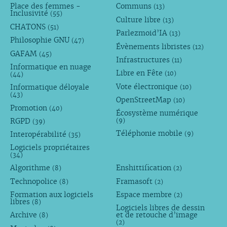
Place des femmes -
Communs
(13)
Inclusivité
(55)
Culture libre
(13)
CHATONS
(51)
Parlezmoid’IA
(13)
Philosophie GNU
(47)
Évènements libristes
(12)
GAFAM
(45)
Infrastructures
(11)
Informatique en nuage
Libre en Fête
(10)
(44)
Vote électronique
Informatique déloyale
(10)
(43)
OpenStreetMap
(10)
Promotion
(40)
Écosystème numérique
RGPD
(9)
(39)
Téléphonie mobile
Interopérabilité
(9)
(35)
Logiciels propriétaires
(34)
Algorithme
Enshittification
(8)
(2)
Technopolice
Framasoft
(8)
(2)
Formation aux logiciels
Espace membre
(2)
libres
(8)
Logiciels libres de dessin
Archive
et de retouche d’image
(8)
(2)