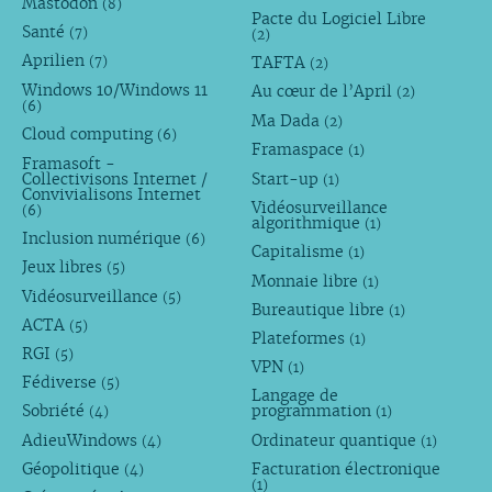
Mastodon
(8)
Pacte du Logiciel Libre
Santé
(7)
(2)
Aprilien
TAFTA
(7)
(2)
Windows 10/Windows 11
Au cœur de l’April
(2)
(6)
Ma Dada
(2)
Cloud computing
(6)
Framaspace
(1)
Framasoft -
Collectivisons Internet /
Start-up
(1)
Convivialisons Internet
Vidéosurveillance
(6)
algorithmique
(1)
Inclusion numérique
(6)
Capitalisme
(1)
Jeux libres
(5)
Monnaie libre
(1)
Vidéosurveillance
(5)
Bureautique libre
(1)
ACTA
(5)
Plateformes
(1)
RGI
(5)
VPN
(1)
Fédiverse
(5)
Langage de
Sobriété
programmation
(4)
(1)
AdieuWindows
Ordinateur quantique
(4)
(1)
Géopolitique
Facturation électronique
(4)
(1)