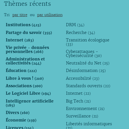
Thèmes récents
Tri
par titre
ou
par utilisation
Institutions
DRM
(423)
(34)
Partage du savoir
Recherche
(355)
(34)
Internet
Transition écologique
(283)
(33)
Vie privée - données
personnelles
Cyberattaques -
(266)
Cybersécurité
(30)
Administrations et
collectivités
Neutralité du Net
(244)
(25)
Éducation
Désinformation
(222)
(25)
Libre à vous !
Accessibilité
(210)
(23)
Associations
Standards ouverts
(200)
(22)
Le Logiciel Libre
Internet
(194)
(22)
Intelligence artificielle
Big Tech
(21)
(185)
Environnement
(21)
Divers
(160)
Surveillance
(21)
Économie
(159)
Libertés informatiques
Licences
(154)
(21)