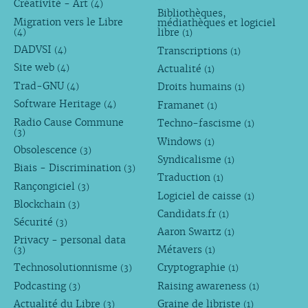
Créativité - Art
(4)
Bibliothèques,
Migration vers le Libre
médiathèques et logiciel
libre
(4)
(1)
DADVSI
Transcriptions
(4)
(1)
Site web
Actualité
(4)
(1)
Trad-GNU
Droits humains
(4)
(1)
Software Heritage
Framanet
(4)
(1)
Radio Cause Commune
Techno-fascisme
(1)
(3)
Windows
(1)
Obsolescence
(3)
Syndicalisme
(1)
Biais - Discrimination
(3)
Traduction
(1)
Rançongiciel
(3)
Logiciel de caisse
(1)
Blockchain
(3)
Candidats.fr
(1)
Sécurité
(3)
Aaron Swartz
(1)
Privacy - personal data
Métavers
(3)
(1)
Technosolutionnisme
Cryptographie
(3)
(1)
Podcasting
Raising awareness
(3)
(1)
Actualité du Libre
Graine de libriste
(3)
(1)