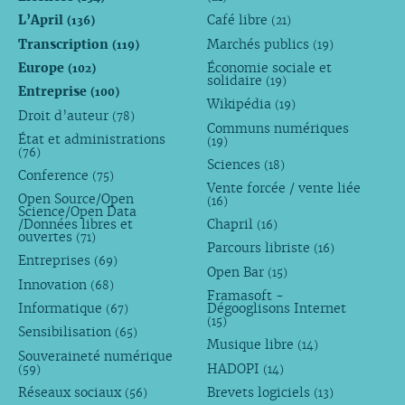
L’April
Café libre
(136)
(21)
Transcription
Marchés publics
(119)
(19)
Europe
Économie sociale et
(102)
solidaire
(19)
Entreprise
(100)
Wikipédia
(19)
Droit d’auteur
(78)
Communs numériques
État et administrations
(19)
(76)
Sciences
(18)
Conference
(75)
Vente forcée / vente liée
Open Source/Open
(16)
Science/Open Data
/Données libres et
Chapril
(16)
ouvertes
(71)
Parcours libriste
(16)
Entreprises
(69)
Open Bar
(15)
Innovation
(68)
Framasoft -
Informatique
Dégooglisons Internet
(67)
(15)
Sensibilisation
(65)
Musique libre
(14)
Souveraineté numérique
HADOPI
(59)
(14)
Réseaux sociaux
Brevets logiciels
(56)
(13)