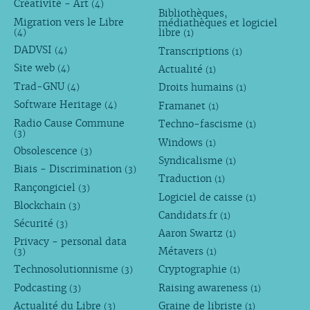
Créativité - Art
(4)
Bibliothèques,
Migration vers le Libre
médiathèques et logiciel
libre
(4)
(1)
DADVSI
Transcriptions
(4)
(1)
Site web
Actualité
(4)
(1)
Trad-GNU
Droits humains
(4)
(1)
Software Heritage
Framanet
(4)
(1)
Radio Cause Commune
Techno-fascisme
(1)
(3)
Windows
(1)
Obsolescence
(3)
Syndicalisme
(1)
Biais - Discrimination
(3)
Traduction
(1)
Rançongiciel
(3)
Logiciel de caisse
(1)
Blockchain
(3)
Candidats.fr
(1)
Sécurité
(3)
Aaron Swartz
(1)
Privacy - personal data
Métavers
(3)
(1)
Technosolutionnisme
Cryptographie
(3)
(1)
Podcasting
Raising awareness
(3)
(1)
Actualité du Libre
Graine de libriste
(3)
(1)