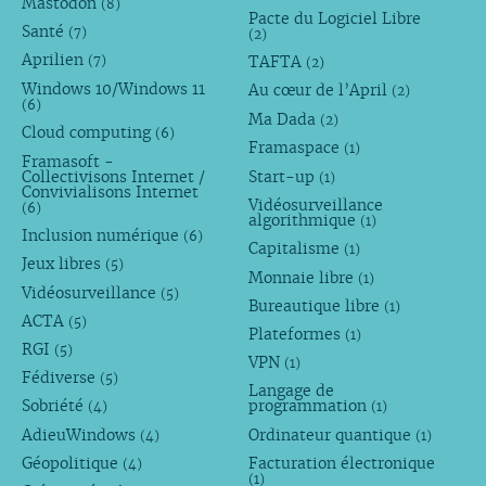
Mastodon
(8)
Pacte du Logiciel Libre
Santé
(7)
(2)
Aprilien
TAFTA
(7)
(2)
Windows 10/Windows 11
Au cœur de l’April
(2)
(6)
Ma Dada
(2)
Cloud computing
(6)
Framaspace
(1)
Framasoft -
Collectivisons Internet /
Start-up
(1)
Convivialisons Internet
Vidéosurveillance
(6)
algorithmique
(1)
Inclusion numérique
(6)
Capitalisme
(1)
Jeux libres
(5)
Monnaie libre
(1)
Vidéosurveillance
(5)
Bureautique libre
(1)
ACTA
(5)
Plateformes
(1)
RGI
(5)
VPN
(1)
Fédiverse
(5)
Langage de
Sobriété
programmation
(4)
(1)
AdieuWindows
Ordinateur quantique
(4)
(1)
Géopolitique
Facturation électronique
(4)
(1)