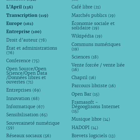
L’April
Café libre
(136)
(21)
Transcription
Marchés publics
(119)
(19)
Europe
Économie sociale et
(102)
solidaire
(19)
Entreprise
(100)
Wikipédia
(19)
Droit d’auteur
(78)
Communs numériques
État et administrations
(19)
(76)
Sciences
(18)
Conference
(75)
Vente forcée / vente liée
Open Source/Open
(16)
Science/Open Data
/Données libres et
Chapril
(16)
ouvertes
(71)
Parcours libriste
(16)
Entreprises
(69)
Open Bar
(15)
Innovation
(68)
Framasoft -
Informatique
Dégooglisons Internet
(67)
(15)
Sensibilisation
(65)
Musique libre
(14)
Souveraineté numérique
HADOPI
(59)
(14)
Réseaux sociaux
Brevets logiciels
(56)
(13)