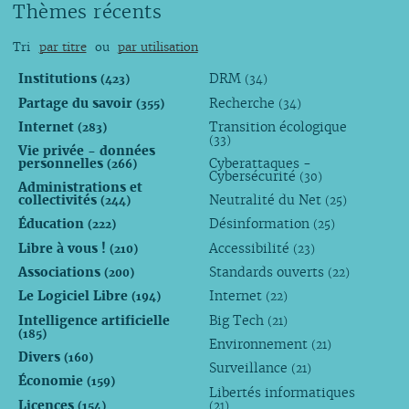
Thèmes récents
Tri
par titre
ou
par utilisation
Institutions
DRM
(423)
(34)
Partage du savoir
Recherche
(355)
(34)
Internet
Transition écologique
(283)
(33)
Vie privée - données
personnelles
Cyberattaques -
(266)
Cybersécurité
(30)
Administrations et
collectivités
Neutralité du Net
(244)
(25)
Éducation
Désinformation
(222)
(25)
Libre à vous !
Accessibilité
(210)
(23)
Associations
Standards ouverts
(200)
(22)
Le Logiciel Libre
Internet
(194)
(22)
Intelligence artificielle
Big Tech
(21)
(185)
Environnement
(21)
Divers
(160)
Surveillance
(21)
Économie
(159)
Libertés informatiques
Licences
(154)
(21)