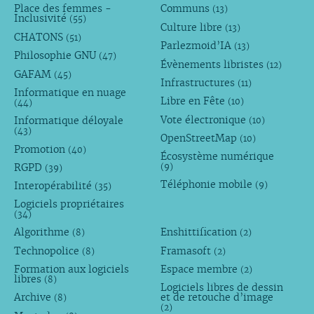
Place des femmes -
Communs
(13)
Inclusivité
(55)
Culture libre
(13)
CHATONS
(51)
Parlezmoid’IA
(13)
Philosophie GNU
(47)
Évènements libristes
(12)
GAFAM
(45)
Infrastructures
(11)
Informatique en nuage
Libre en Fête
(10)
(44)
Vote électronique
Informatique déloyale
(10)
(43)
OpenStreetMap
(10)
Promotion
(40)
Écosystème numérique
RGPD
(9)
(39)
Téléphonie mobile
Interopérabilité
(9)
(35)
Logiciels propriétaires
(34)
Algorithme
Enshittification
(8)
(2)
Technopolice
Framasoft
(8)
(2)
Formation aux logiciels
Espace membre
(2)
libres
(8)
Logiciels libres de dessin
Archive
et de retouche d’image
(8)
(2)