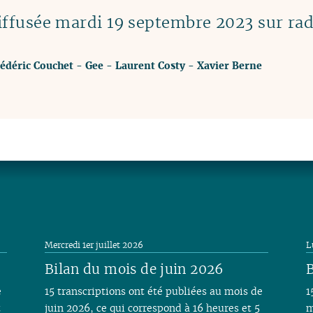
ffusée mardi 19 septembre 2023 sur rad
édéric Couchet
-
Gee
-
Laurent Costy
-
Xavier Berne
Mercredi 1er juillet 2026
L
Bilan du mois de juin 2026
B
e
15 transcriptions ont été publiées au mois de
1
t
juin 2026, ce qui correspond à 16 heures et 5
m