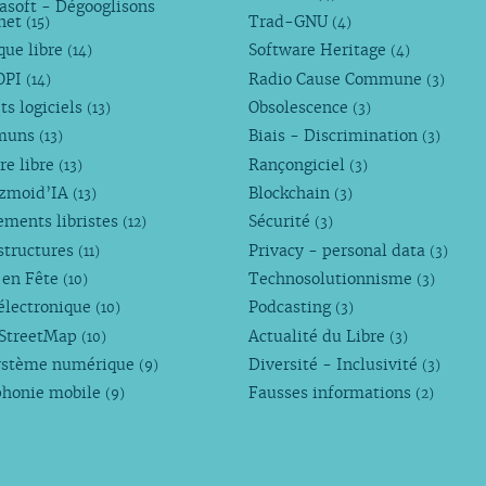
asoft - Dégooglisons
rnet
Trad-GNU
(15)
(4)
que libre
Software Heritage
(14)
(4)
OPI
Radio Cause Commune
(14)
(3)
ts logiciels
Obsolescence
(13)
(3)
muns
Biais - Discrimination
(13)
(3)
re libre
Rançongiciel
(13)
(3)
ezmoid’IA
Blockchain
(13)
(3)
ements libristes
Sécurité
(12)
(3)
structures
Privacy - personal data
(11)
(3)
 en Fête
Technosolutionnisme
(10)
(3)
électronique
Podcasting
(10)
(3)
StreetMap
Actualité du Libre
(10)
(3)
ystème numérique
Diversité - Inclusivité
(9)
(3)
phonie mobile
Fausses informations
(9)
(2)