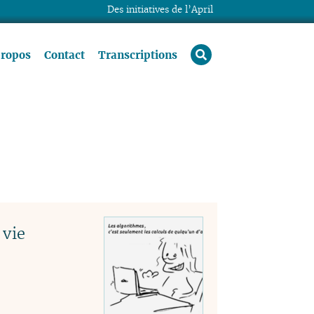
Des initiatives de l’April
rechercher
propos
Contact
Transcriptions
 vie