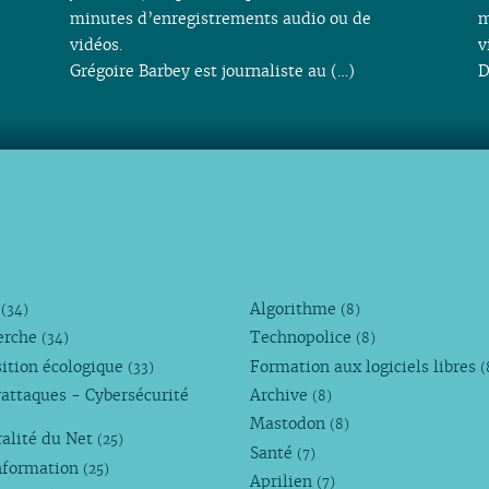
minutes d’enregistrements audio ou de
m
vidéos.
v
Grégoire Barbey est journaliste au (…)
D
M
Algorithme
(34)
(8)
erche
Technopolice
(34)
(8)
ition écologique
Formation aux logiciels libres
(33)
(
attaques - Cybersécurité
Archive
(8)
Mastodon
(8)
alité du Net
(25)
Santé
(7)
nformation
(25)
Aprilien
(7)