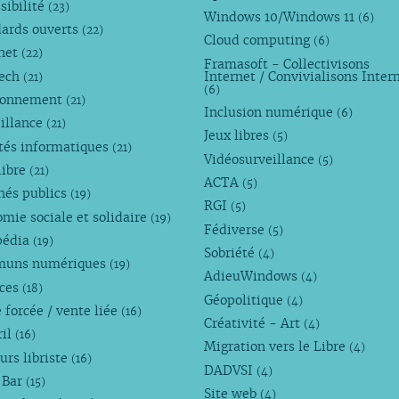
sibilité
(23)
Windows 10/Windows 11
(6)
dards ouverts
(22)
Cloud computing
(6)
rnet
(22)
Framasoft - Collectivisons
Tech
Internet / Convivialisons Inter
(21)
(6)
ronnement
(21)
Inclusion numérique
(6)
illance
(21)
Jeux libres
(5)
tés informatiques
(21)
Vidéosurveillance
(5)
libre
(21)
ACTA
(5)
hés publics
(19)
RGI
(5)
mie sociale et solidaire
(19)
Fédiverse
(5)
pédia
(19)
Sobriété
(4)
uns numériques
(19)
AdieuWindows
(4)
nces
(18)
Géopolitique
(4)
 forcée / vente liée
(16)
Créativité - Art
(4)
ril
(16)
Migration vers le Libre
(4)
urs libriste
(16)
DADVSI
(4)
 Bar
(15)
Site web
(4)