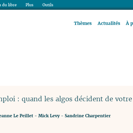
 du libre
Plus
Outils
re à lire !
Thèmes
Actualités
À 
loi : quand les algos décident de votre
eanne Le Peillet
-
Mick Levy
-
Sandrine Charpentier