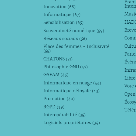
Fram
Inte
Innovation
(68)
Musi
Informatique
(67)
HAD
Sensibilisation
(65)
Breve
Souveraineté numérique
(59)
Com
Réseaux sociaux
(56)
Cultu
Place des femmes - Inclusivité
(55)
Parl
CHATONS
(51)
Évèn
Philosophie GNU
(47)
Infra
GAFAM
(45)
Libre
Informatique en nuage
(44)
Vote 
Informatique déloyale
(43)
Open
Promotion
(40)
Écos
RGPD
(39)
Télé
Interopérabilité
(35)
Logiciels propriétaires
(34)