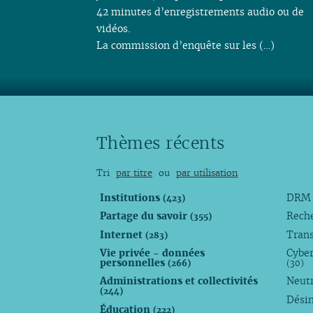
42 minutes d’enregistrements audio ou de
vidéos.
La commission d’enquête sur les (…)
Thèmes récents
Tri
par titre
ou
par utilisation
Institutions
DR
(423)
Partage du savoir
Rech
(355)
Internet
Trans
(283)
Vie privée - données
Cyber
personnelles
(266)
(30)
Administrations et collectivités
Neutr
(244)
Dési
Éducation
(222)