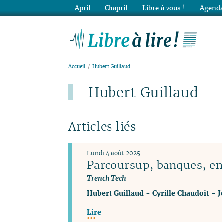
April
Chapril
Libre à vous !
Agenda
Lib
Accueil
Hubert Guillaud
Hubert Guillaud
Articles liés
Lundi 4 août 2025
Parcoursup, banques, emp
Trench Tech
Hubert Guillaud
-
Cyrille Chaudoit
-
J
Lire