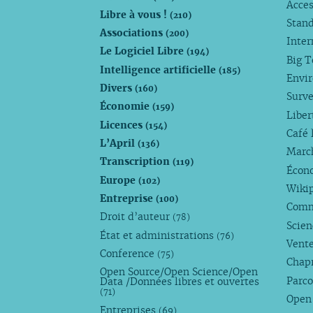
Acces
Libre à vous !
(210)
Stan
Associations
(200)
Inte
Le Logiciel Libre
(194)
Big 
Intelligence artificielle
(185)
Envi
Divers
(160)
Surve
Économie
(159)
Liber
Licences
(154)
Café 
L’April
(136)
Marc
Transcription
(119)
Écono
Europe
(102)
Wiki
Entreprise
(100)
Comm
Droit d’auteur
(78)
Scie
État et administrations
(76)
Vente
Conference
(75)
Chap
Open Source/Open Science/Open
Parco
Data /Données libres et ouvertes
(71)
Open
Entreprises
(69)