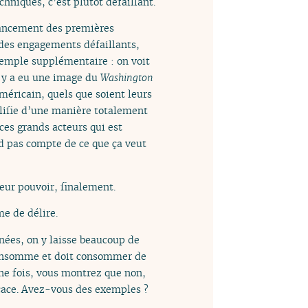
hniques, c’est plutôt défaillant.
 lancement des premières
, des engagements défaillants,
exemple supplémentaire : on voit
l y a eu une image du
Washington
méricain, quels que soient leurs
lifie d’une manière totalement
ces grands acteurs qui est
nd pas compte de ce que ça veut
leur pouvoir, finalement.
me de délire.
nées, on y laisse beaucoup de
 consomme et doit consommer de
une fois, vous montrez que non,
cace. Avez-vous des exemples ?