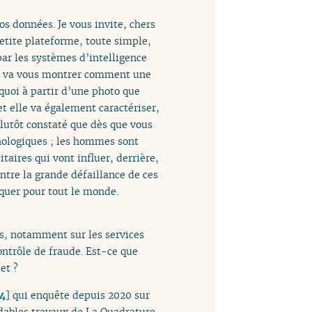
os données. Je vous invite, chers
petite plateforme, toute simple,
ar les systèmes d’intelligence
Elle va vous montrer comment une
quoi à partir d’une photo que
et elle va également caractériser,
plutôt constaté que dès que vous
hologiques ; les hommes sont
taires qui vont influer, derrière,
ntre la grande défaillance de ces
iquer pour tout le monde.
s, notamment sur les services
ntrôle de fraude. Est-ce que
et ?
4
]
qui enquête depuis 2020 sur
idables travaux de La Quadrature