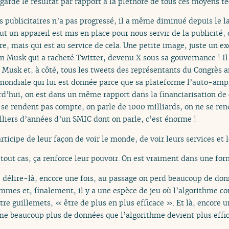
arde le résultat par rapport à la pléthore de tous ces moyens tec
cs publicitaires n’a pas progressé, il a même diminué depuis le
ut un appareil est mis en place pour nous servir de la publicité
re, mais qui est au service de cela. Une petite image, juste un 
on Musk qui a racheté Twitter, devenu X sous sa gouvernance ! I
 Musk et, à côté, tous les tweets des représentants du Congrès a
 mondiale qui lui est donnée parce que sa plateforme l’auto-amp
urd’hui, on est dans un même rapport dans la financiarisation de 
 se rendent pas compte, on parle de 1000 milliards, on ne se re
illiers d’années d’un SMIC dont on parle, c’est énorme !
articipe de leur façon de voir le monde, de voir leurs services et 
n tout cas, ça renforce leur pouvoir. On est vraiment dans une for
 délire-là, encore une fois, au passage on perd beaucoup de don
mmes et, finalement, il y a une espèce de jeu où l’algorithme
re guillemets, « être de plus en plus efficace ». Et là, encore 
me beaucoup plus de données que l’algorithme devient plus effi