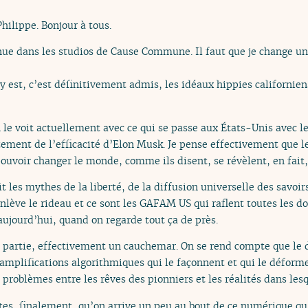
hilippe. Bonjour à tous.
ue dans les studios de Cause Commune. Il faut que je change un
 y est, c’est définitivement admis, les idéaux hippies californi
n le voit actuellement avec ce qui se passe aux États-Unis avec 
tement de l’efficacité d’Elon Musk. Je pense effectivement que l
 pouvoir changer le monde, comme ils disent, se révèlent, en fait, 
ait les mythes de la liberté, de la diffusion universelle des savoir
enlève le rideau et ce sont les GAFAM US qui raflent toutes les do
aujourd’hui, quand on regarde tout ça de près.
 partie, effectivement un cauchemar. On se rend compte que le dé
amplifications algorithmiques qui le façonnent et qui le déforme
problèmes entre les rêves des pionniers et les réalités dans le
tes, finalement, qu’on arrive un peu au bout de ce numérique qu