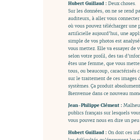
Hubert Guillaud :
Deux choses.
Sur les données, on ne se rend pa
auditeurs, à aller vous connecte
où vous pouvez télécharger une p
artificielle aujourd’hui, une app
simple de vos photos est analysé
vous mettez. Elle va essayer de v
selon votre profil, des tas d’inf
êtes une femme, que vous mettez
tous, ou beaucoup, caractérisés c
sur le traitement de ces images d
systèmes. Ça produit absolument 
Bienvenue dans ce nouveau mond
Jean-Philippe Clément :
Malheur
publics français sur lesquels v
vous pouvez nous en dire un peu 
Hubert Guillaud :
On doit ces in
les difficultés qu’éprouvent les