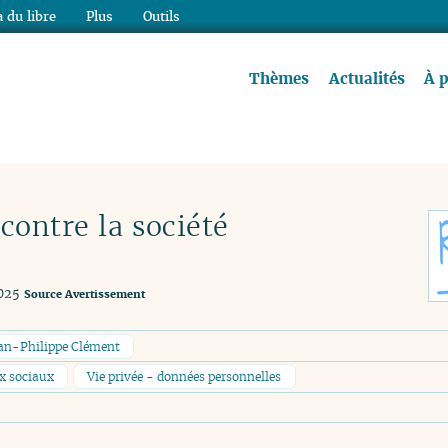
 du libre
Plus
Outils
re à lire !
Thèmes
Actualités
À 
contre la société
025
Source
Avertissement
an-Philippe Clément
x sociaux
Vie privée - données personnelles