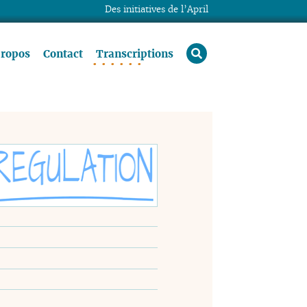
Des initiatives de l’April
rechercher
propos
Contact
Transcriptions