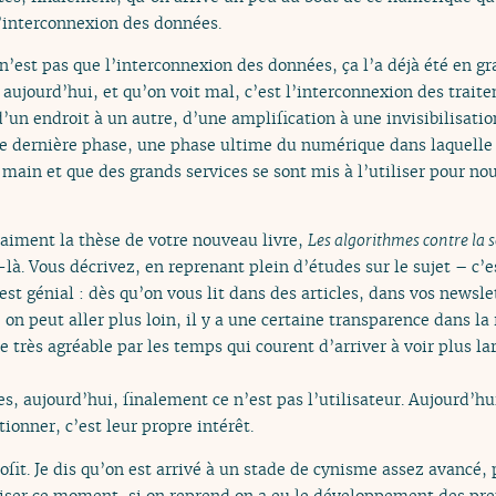
l’interconnexion des données.
n’est pas que l’interconnexion des données, ça l’a déjà été en gr
 aujourd’hui, et qu’on voit mal, c’est l’interconnexion des trait
’un endroit à un autre, d’une amplification à une invisibilisation
ne dernière phase, une phase ultime du numérique dans laquelle
a main et que des grands services se sont mis à l’utiliser pour n
raiment la thèse de votre nouveau livre,
Les algorithmes contre la s
à. Vous décrivez, en reprenant plein d’études sur le sujet – c’es
est génial : dès qu’on vous lit dans des articles, dans vos newslet
 on peut aller plus loin, il y a une certaine transparence dans la 
 très agréable par les temps qui courent d’arriver à voir plus la
s, aujourd’hui, finalement ce n’est pas l’utilisateur. Aujourd’hu
ionner, c’est leur propre intérêt.
rofit. Je dis qu’on est arrivé à un stade de cynisme assez avancé, 
riser ce moment, si on reprend on a eu le développement des pre