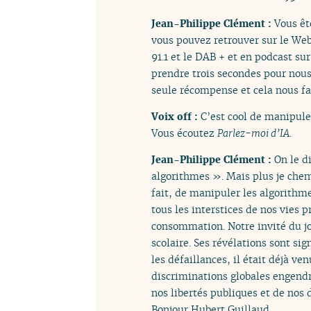
Jean-Philippe Clément :
Vous êt
vous pouvez retrouver sur le We
91.1 et le DAB + et en podcast su
prendre trois secondes pour nous
seule récompense et cela nous fa
Voix off :
C’est cool de manipule
Vous écoutez
Parlez-moi d’IA
.
Jean-Philippe Clément :
On le d
algorithmes ». Mais plus je chemi
fait, de manipuler les algorithm
tous les interstices de nos vies 
consommation. Notre invité du jo
scolaire. Ses révélations sont s
les défaillances, il était déjà ve
discriminations globales engendr
nos libertés publiques et de nos 
Bonjour Hubert Guillaud.