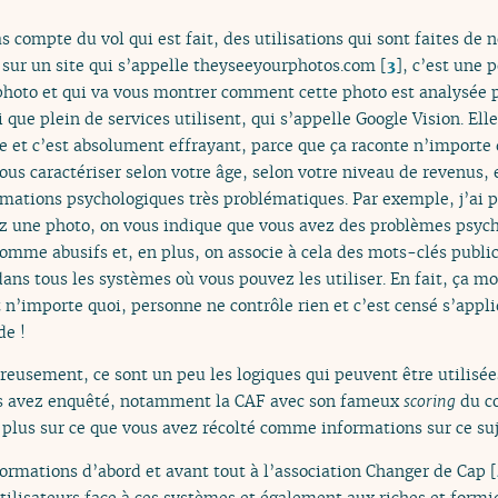
s compte du vol qui est fait, des utilisations qui sont faites de n
r sur un site qui s’appelle theyseeyourphotos.com
[
3
]
, c’est une 
hoto et qui va vous montrer comment cette photo est analysée p
li que plein de services utilisent, qui s’appelle Google Vision. 
e et c’est absolument effrayant, parce que ça raconte n’importe 
ous caractériser selon votre âge, selon votre niveau de revenus, 
ormations psychologiques très problématiques. Par exemple, j’ai 
 une photo, on vous indique que vous avez des problèmes psyc
omme abusifs et, en plus, on associe à cela des mots-clés publici
ans tous les systèmes où vous pouvez les utiliser. En fait, ça mo
n’importe quoi, personne ne contrôle rien et c’est censé s’appl
e !
eusement, ce sont un peu les logiques qui peuvent être utilisée
ous avez enquêté, notamment la CAF avec son fameux
scoring
du co
plus sur ce que vous avez récolté comme informations sur ce suj
formations d’abord et avant tout à l’association Changer de Cap
[
 utilisateurs face à ces systèmes et également aux riches et form