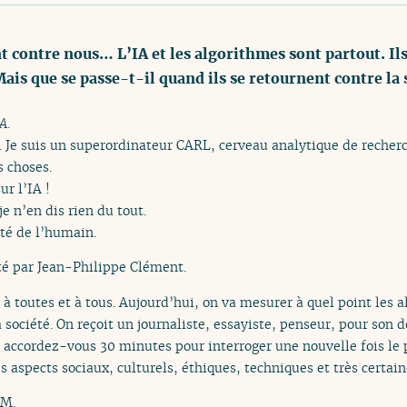
 contre nous… L’IA et les algorithmes sont partout. Ils
ais que se passe-t-il quand ils se retournent contre la so
IA
.
Je suis un superordinateur CARL, cerveau analytique de recherch
s choses.
r l’IA !
e n’en dis rien du tout.
ôté de l’humain.
é par Jean-Philippe Clément.
 à toutes et à tous. Aujourd’hui, on va mesurer à quel point les 
a société. On reçoit un journaliste, essayiste, penseur, pour son d
s, accordez-vous 30 minutes pour interroger une nouvelle fois l
ses aspects sociaux, culturels, éthiques, techniques et très certa
FM.