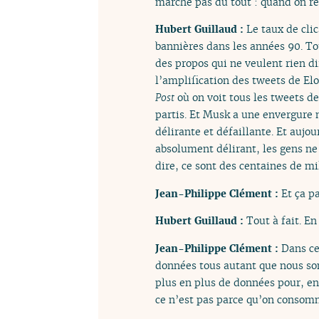
marche pas du tout : quand on reg
Hubert Guillaud :
Le taux de cli
bannières dans les années 90. To
des propos qui ne veulent rien di
l’amplification des tweets de El
Post
où on voit tous les tweets de
partis. Et Musk a une envergure
délirante et défaillante. Et aujo
absolument délirant, les gens ne
dire, ce sont des centaines de m
Jean-Philippe Clément :
Et ça p
Hubert Guillaud :
Tout à fait. E
Jean-Philippe Clément :
Dans ce
données tous autant que nous so
plus en plus de données pour, ent
ce n’est pas parce qu’on consom