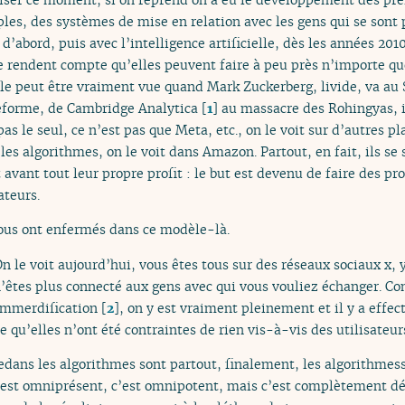
s, des systèmes de mise en relation avec les gens qui se sont 
abord, puis avec l’intelligence artificielle, dès les années 2010
rendent compte qu’elles peuvent faire à peu près n’importe quo
le peut être vraiment vue quand Mark Zuckerberg, livide, va au 
eforme, de Cambridge Analytica
[
1
]
au massacre des Rohingyas, il
as le seul, ce n’est pas que Meta, etc., on le voit sur d’autres p
 les algorithmes, on le voit dans Amazon. Partout, en fait, ils se 
 avant tout leur propre profit : le but est devenu de faire des pro
ateurs.
nous ont enfermés dans ce modèle-là.
n le voit aujourd’hui, vous êtes tous sur des réseaux sociaux x, 
 n’êtes plus connecté aux gens avec qui vous vouliez échanger. 
emmerdification
[
2
]
, on y est vraiment pleinement et il y a eff
e qu’elles n’ont été contraintes de rien vis-à-vis des utilisateur
edans les algorithmes sont partout, finalement, les algorithmess
 c’est omniprésent, c’est omnipotent, mais c’est complètement d