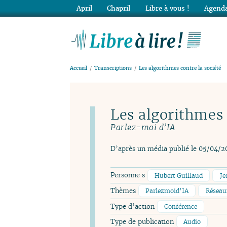
April
Chapril
Libre à vous !
Agenda
Lib
Accueil
Transcriptions
Les algorithmes contre la société
Les algorithmes 
Parlez-moi d’IA
D’après un média publié le 05/04/2
Personne·s
Hubert Guillaud
Je
Thèmes
Parlezmoid’IA
Réseau
Type d’action
Conférence
Type de publication
Audio