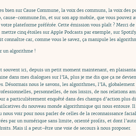
es bien sur Cause Commune, la voix des communs, la voix des 
b, cause-commune.fm, et sur son app mobile, que vous pouvez au
r votre plateforme préférée. Cette émission vous plaît ? Merci d
 mettre cinq étoiles sur Apple Podcasts par exemple, sur Spotify,
it connaître car, comme vous le savez, ça manipule les algorithme
r un algorithme !
it souvent ici, depuis un petit moment maintenant, en plaisanta
ne dans mes dialogues sur l’IA, plus je me dis que ça ne devient
es. Désormais nous le savons, les algorithmes, l’IA, globalement
professionnelles, personnelles, de nos loisirs, de nos relations am
ur a particulièrement enquêté dans des champs d’action plus dis
ignificatives du nouveau monde algorithmique qui nous entoure. 
nu nous voir pour nous parler de celles de la reconnaissance facial
ées par un numérique sans limite, orienté profits, et dont l’aut
droits. Mais il a peut-être une voie de secours à nous proposer.