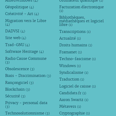
AdieuWindows
Ordinateur quantique
(4)
(1)
Géopolitique
Facturation électronique
(4)
(1)
Créativité - Art
(4)
Bibliothèques,
Migration vers le Libre
médiathèques et logiciel
libre
(4)
(1)
DADVSI
Transcriptions
(4)
(1)
Site web
Actualité
(4)
(1)
Trad-GNU
Droits humains
(4)
(1)
Software Heritage
Framanet
(4)
(1)
Radio Cause Commune
Techno-fascisme
(1)
(3)
Windows
(1)
Obsolescence
(3)
Syndicalisme
(1)
Biais - Discrimination
(3)
Traduction
(1)
Rançongiciel
(3)
Logiciel de caisse
(1)
Blockchain
(3)
Candidats.fr
(1)
Sécurité
(3)
Aaron Swartz
(1)
Privacy - personal data
Métavers
(3)
(1)
Technosolutionnisme
Cryptographie
(3)
(1)