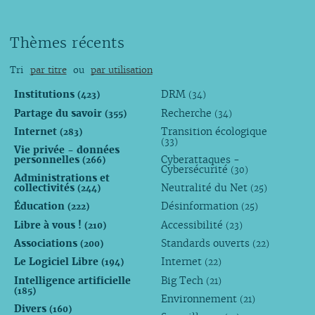
Thèmes récents
Tri
par titre
ou
par utilisation
Institutions
DRM
(423)
(34)
Partage du savoir
Recherche
(355)
(34)
Internet
Transition écologique
(283)
(33)
Vie privée - données
personnelles
Cyberattaques -
(266)
Cybersécurité
(30)
Administrations et
collectivités
Neutralité du Net
(244)
(25)
Éducation
Désinformation
(222)
(25)
Libre à vous !
Accessibilité
(210)
(23)
Associations
Standards ouverts
(200)
(22)
Le Logiciel Libre
Internet
(194)
(22)
Intelligence artificielle
Big Tech
(21)
(185)
Environnement
(21)
Divers
(160)