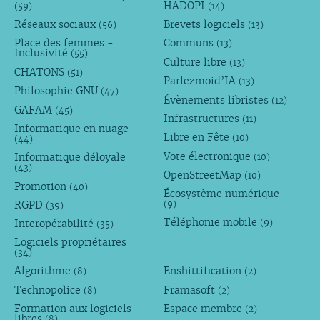
HADOPI
(59)
(14)
Réseaux sociaux
Brevets logiciels
(56)
(13)
Place des femmes -
Communs
(13)
Inclusivité
(55)
Culture libre
(13)
CHATONS
(51)
Parlezmoid’IA
(13)
Philosophie GNU
(47)
Évènements libristes
(12)
GAFAM
(45)
Infrastructures
(11)
Informatique en nuage
Libre en Fête
(10)
(44)
Vote électronique
Informatique déloyale
(10)
(43)
OpenStreetMap
(10)
Promotion
(40)
Écosystème numérique
RGPD
(9)
(39)
Téléphonie mobile
Interopérabilité
(9)
(35)
Logiciels propriétaires
(34)
Algorithme
Enshittification
(8)
(2)
Technopolice
Framasoft
(8)
(2)
Formation aux logiciels
Espace membre
(2)
libres
(8)