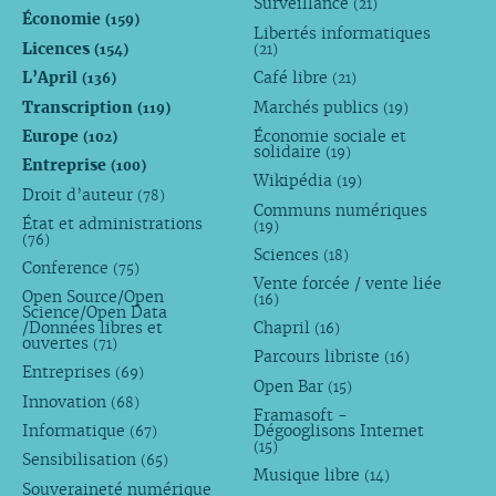
Surveillance
(21)
Économie
(159)
Libertés informatiques
Licences
(154)
(21)
L’April
Café libre
(136)
(21)
Transcription
Marchés publics
(119)
(19)
Europe
Économie sociale et
(102)
solidaire
(19)
Entreprise
(100)
Wikipédia
(19)
Droit d’auteur
(78)
Communs numériques
État et administrations
(19)
(76)
Sciences
(18)
Conference
(75)
Vente forcée / vente liée
Open Source/Open
(16)
Science/Open Data
/Données libres et
Chapril
(16)
ouvertes
(71)
Parcours libriste
(16)
Entreprises
(69)
Open Bar
(15)
Innovation
(68)
Framasoft -
Informatique
Dégooglisons Internet
(67)
(15)
Sensibilisation
(65)
Musique libre
(14)
Souveraineté numérique