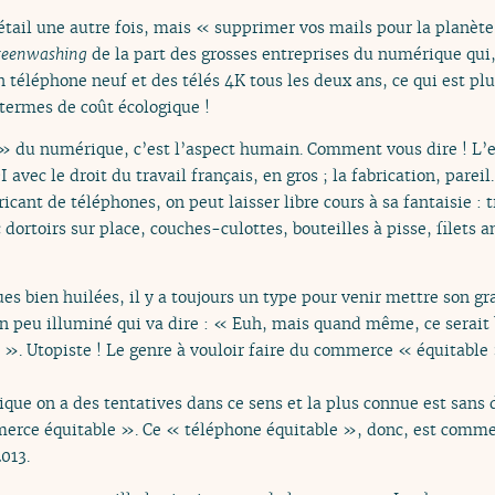
étail une autre fois, mais « supprimer vos mails pour la planète 
reenwashing
de la part des grosses entreprises du numérique qui,
n téléphone neuf et des télés 4K tous les deux ans, ce qui est pl
termes de coût écologique !
e » du numérique, c’est l’aspect humain. Comment vous dire ! L’ex
I avec le droit du travail français, en gros ; la fabrication, parei
icant de téléphones, on peut laisser libre cours à sa fantaisie : 
ortoirs sur place, couches-culottes, bouteilles à pisse, filets an
 bien huilées, il y a toujours un type pour venir mettre son grai
 peu illuminé qui va dire : « Euh, mais quand même, ce serait bi
». Utopiste ! Le genre à vouloir faire du commerce « équitable ». 
ue on a des tentatives dans ce sens et la plus connue est sans
erce équitable ». Ce « téléphone équitable », donc, est comme
013.