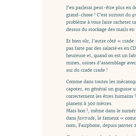
J’en parlerai peut-être plus en d
grand-chose ! C’est surtout du
g
problème à vous faire racheter u
dessus du stockage des mails en 
Et bien sûr, l’autre côté « crad
pas faite par des salarié⋅es en CD
heureuse et, quand on est un fabr
mines, usines d’assemblage avec d
sur du crade crade !
Comme dans toutes les mécaniques
capoter, en général un gugusse un
correctement les êtres humains ! 
planent à 300 mètres.
Mais bon !, même dans le numériq
dans
fairtrade
, le fameux « comm
nom, Fairphone, depuis janvier 2