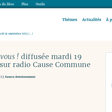
 du libre
Plus
Outils
re à lire !
Thèmes
Actualités
À 
ardi 19 septembre 2023 (…)
 vous !
diffusée mardi 19
 sur radio Cause Commune
023
Source
Avertissement