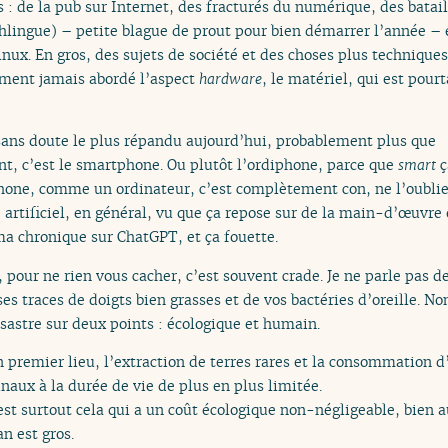
cs : de la pub sur Internet, des fracturés du numérique, des batai
lingue) – petite blague de prout pour bien démarrer l’année – e
. En gros, des sujets de société et des choses plus techniques, t
siment jamais abordé l’aspect
hardware
, le matériel, qui est pour
sans doute le plus répandu aujourd’hui, probablement plus que
t, c’est le smartphone. Ou plutôt l’ordiphone, parce que
smart
ç
phone, comme un ordinateur, c’est complètement con, ne l’oubliez 
 artificiel, en général, vu que ça repose sur de la main-d’œuvre
ma chronique sur ChatGPT, et ça fouette.
pour ne rien vous cacher, c’est souvent crade. Je ne parle pas d
es traces de doigts bien grasses et de vos bactéries d’oreille. N
stre sur deux points : écologique et humain.
premier lieu, l’extraction de terres rares et la consommation d’
naux à la durée de vie de plus en plus limitée.
 c’est surtout cela qui a un coût écologique non-négligeable, bien
an est gros.