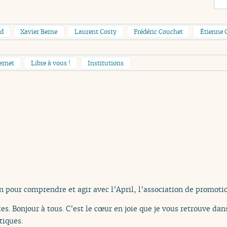
ud
Xavier Berne
Laurent Costy
Frédéric Couchet
Étienne
ernet
Libre à vous !
Institutions
n pour comprendre et agir avec l’April, l’association de promotio
es. Bonjour à tous. C’est le cœur en joie que je vous retrouve da
tiques.