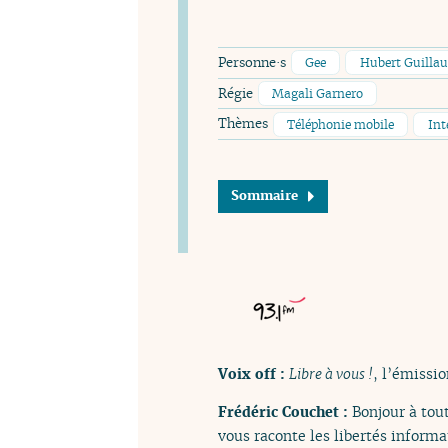
Personne·s
Gee
Hubert Guilla
Régie
Magali Garnero
Thèmes
Téléphonie mobile
Int
Sommaire
Voix off :
Libre à vous !
, l’émissio
Frédéric Couchet :
Bonjour à tout
vous raconte les libertés informa