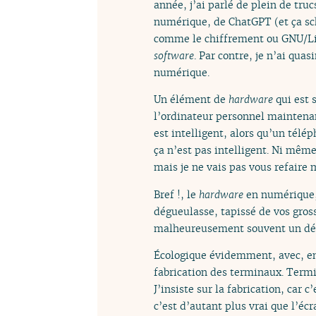
année, j’ai parlé de plein de tru
numérique, de ChatGPT (et ça sch
comme le chiffrement ou GNU/Linux
software
. Par contre, je n’ai qua
numérique.
Un élément de
hardware
qui est 
l’ordinateur personnel maintenan
est intelligent, alors qu’un télé
ça n’est pas intelligent. Ni même
mais je ne vais pas vous refaire 
Bref !, le
hardware
en numérique, 
dégueulasse, tapissé de vos gross
malheureusement souvent un désa
Écologique évidemment, avec, en 
fabrication des terminaux. Termi
J’insiste sur la fabrication, car
c’est d’autant plus vrai que l’écr