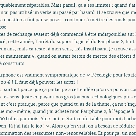
uablement réparables. Mais pareil, ça a ses limites : quand j’a
 n’ai pas utilisé un verbe au passé par hasard. Il se trouve que 
 question a fini par se poser : continuer à mettre des ronds pou
ose.
èces de rechange avaient déjà commencé à être indisponibles sur 
cé, cette année, l’arrêt du support logiciel du Fairphone 2, huit 
ux ans, mais ça reste, à mon sens, très insuffisant. Je trouve ass
 et maintenant 5, quand on aurait besoin de mettre des efforts da
 construits.
Fairphone est vraiment symptomatique de « l’écologie pour les ric
€ ! Il faut déjà pouvoir les sortir !
es, surtout parce que ça participe à cette idée qu’on va pouvoir 
les sens, juste en payant nos gros joujoux technologiques plus c
c’est pratique, parce que quand tu as de la thune, ça ne t’inqui
que moi-même, quand j’ai acheté mon Fairphone 2, à l’époque à
0 balles par mois. Alors oui, c’était confortable pour moi d’ach
on, là j’ai fait le job ! ». Alors qu’en vrai, on a besoin de rédui
sommation des ressources non-renouvelables. Et pour ça, un nou