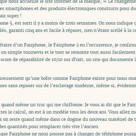
i que nous accueille le site internet de la marque, « Le changem
des smartphones et des produits électroniques construits pour du
air super !
one 5, est sorti il y a moins de trois semaines. On nous indique 
és, garanti cinq ans et facile à réparer, rien n’étant scellé à l
taire d’un Fairphone, le Fairphone 2 en l’occurrence, je confir
 un simple tournevis et le tout se remonte tout aussi facilement.
core de réparabilité de 10/10 sur iFixit, un site qui documente l
heureusement qu’une boîte comme Fairphone existe pour nous mon
ques sans reposer sur de l’esclavage moderne, même si, évidemme
 a quand même un truc qui me chiffonne. Je vous ai dit que le Fai
ites le calcul, on est à un modèle tous les deux ans. Vous allez m
s on reste quand même dans ce dogme du nouveau matériel de t
es quantités pour remplacer très vite l’ancien.
que Fairphone ne nous pousse pas à changer de téléphone puisque