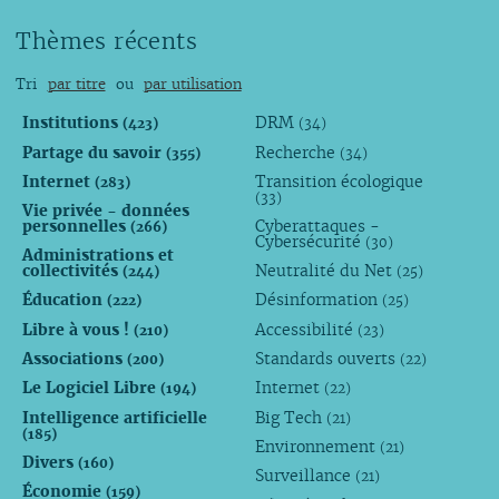
Thèmes récents
Tri
par titre
ou
par utilisation
Institutions
DRM
(423)
(34)
Partage du savoir
Recherche
(355)
(34)
Internet
Transition écologique
(283)
(33)
Vie privée - données
personnelles
Cyberattaques -
(266)
Cybersécurité
(30)
Administrations et
collectivités
Neutralité du Net
(244)
(25)
Éducation
Désinformation
(222)
(25)
Libre à vous !
Accessibilité
(210)
(23)
Associations
Standards ouverts
(200)
(22)
Le Logiciel Libre
Internet
(194)
(22)
Intelligence artificielle
Big Tech
(21)
(185)
Environnement
(21)
Divers
(160)
Surveillance
(21)
Économie
(159)