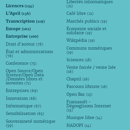
Libertés informatiques
Licences
(154)
(21)
L’April
Café libre
(136)
(21)
Transcription
Marchés publics
(119)
(19)
Europe
Économie sociale et
(102)
solidaire
(19)
Entreprise
(100)
Wikipédia
(19)
Droit d’auteur
(78)
Communs numériques
État et administrations
(19)
(76)
Sciences
(18)
Conference
(75)
Vente forcée / vente liée
Open Source/Open
(16)
Science/Open Data
/Données libres et
Chapril
(16)
ouvertes
(71)
Parcours libriste
(16)
Entreprises
(69)
Open Bar
(15)
Innovation
(68)
Framasoft -
Informatique
Dégooglisons Internet
(67)
(15)
Sensibilisation
(65)
Musique libre
(14)
Souveraineté numérique
HADOPI
(59)
(14)