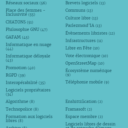
Réseaux sociaux
Brevets logiciels
(56)
(13)
Place des femmes -
Communs
(13)
Inclusivité
(55)
Culture libre
(13)
CHATONS
(51)
Parlezmoid’IA
(13)
Philosophie GNU
(47)
Évènements libristes
(12)
GAFAM
(45)
Infrastructures
(11)
Informatique en nuage
Libre en Fête
(10)
(44)
Vote électronique
Informatique déloyale
(10)
(43)
OpenStreetMap
(10)
Promotion
(40)
Écosystème numérique
RGPD
(9)
(39)
Téléphonie mobile
Interopérabilité
(9)
(35)
Logiciels propriétaires
(34)
Algorithme
Enshittification
(8)
(2)
Technopolice
Framasoft
(8)
(2)
Formation aux logiciels
Espace membre
(2)
libres
(8)
Logiciels libres de dessin