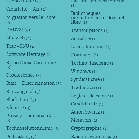
Géopolitique
Facturation électronique
(4)
(1)
Créativité - Art
(4)
Bibliothèques,
Migration vers le Libre
médiathèques et logiciel
libre
(4)
(1)
DADVSI
Transcriptions
(4)
(1)
Site web
Actualité
(4)
(1)
Trad-GNU
Droits humains
(4)
(1)
Software Heritage
Framanet
(4)
(1)
Radio Cause Commune
Techno-fascisme
(1)
(3)
Windows
(1)
Obsolescence
(3)
Syndicalisme
(1)
Biais - Discrimination
(3)
Traduction
(1)
Rançongiciel
(3)
Logiciel de caisse
(1)
Blockchain
(3)
Candidats.fr
(1)
Sécurité
(3)
Aaron Swartz
(1)
Privacy - personal data
Métavers
(3)
(1)
Technosolutionnisme
Cryptographie
(3)
(1)
Podcasting
Raising awareness
(3)
(1)