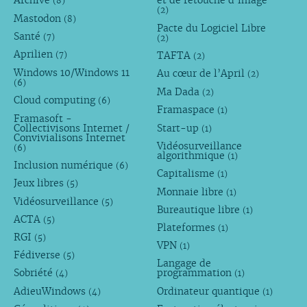
Archive
et de retouche d’image
(8)
(2)
Mastodon
(8)
Pacte du Logiciel Libre
Santé
(7)
(2)
Aprilien
TAFTA
(7)
(2)
Windows 10/Windows 11
Au cœur de l’April
(2)
(6)
Ma Dada
(2)
Cloud computing
(6)
Framaspace
(1)
Framasoft -
Collectivisons Internet /
Start-up
(1)
Convivialisons Internet
Vidéosurveillance
(6)
algorithmique
(1)
Inclusion numérique
(6)
Capitalisme
(1)
Jeux libres
(5)
Monnaie libre
(1)
Vidéosurveillance
(5)
Bureautique libre
(1)
ACTA
(5)
Plateformes
(1)
RGI
(5)
VPN
(1)
Fédiverse
(5)
Langage de
Sobriété
programmation
(4)
(1)
AdieuWindows
Ordinateur quantique
(4)
(1)