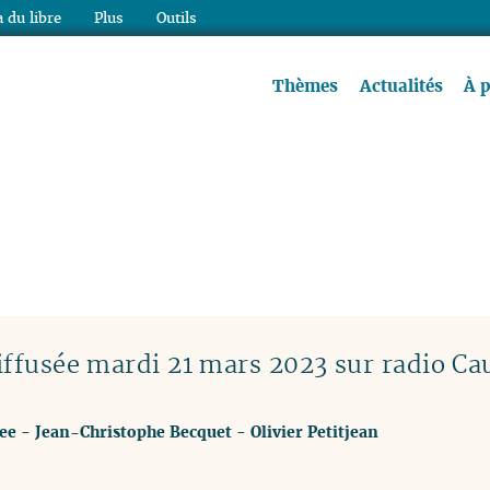
 du libre
Plus
Outils
re à lire !
Thèmes
Actualités
À 
ffusée mardi 21 mars 2023 sur radio Ca
ee
-
Jean-Christophe Becquet
-
Olivier Petitjean