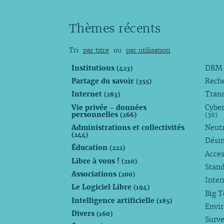
Thèmes récents
Tri
par titre
ou
par utilisation
Institutions
DR
(423)
Partage du savoir
Rech
(355)
Internet
Trans
(283)
Vie privée - données
Cyber
personnelles
(266)
(30)
Administrations et collectivités
Neutr
(244)
Dési
Éducation
(222)
Acces
Libre à vous !
(210)
Stan
Associations
(200)
Inte
Le Logiciel Libre
(194)
Big 
Intelligence artificielle
(185)
Envi
Divers
(160)
Surve