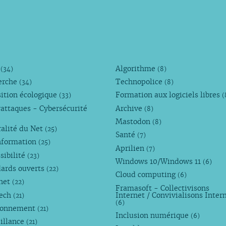
M
Algorithme
(34)
(8)
erche
Technopolice
(34)
(8)
ition écologique
Formation aux logiciels libres
(33)
(
attaques - Cybersécurité
Archive
(8)
Mastodon
(8)
alité du Net
(25)
Santé
(7)
nformation
(25)
Aprilien
(7)
sibilité
(23)
Windows 10/Windows 11
(6)
dards ouverts
(22)
Cloud computing
(6)
rnet
(22)
Framasoft - Collectivisons
Tech
Internet / Convivialisons Inter
(21)
(6)
ronnement
(21)
Inclusion numérique
(6)
illance
(21)