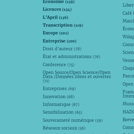
Économie
(159)
Liber
Licences
(154)
Café 
L’April
(136)
Marc
Transcription
(119)
Écono
Europe
(102)
Wiki
Entreprise
(100)
Comm
Droit d’auteur
(78)
Scie
État et administrations
(76)
Vente
Conference
(75)
Chap
Open Source/Open Science/Open
Parco
Data /Données libres et ouvertes
(71)
Open
Entreprises
(69)
Fram
Inte
Innovation
(68)
Musi
Informatique
(67)
HAD
Sensibilisation
(65)
Breve
Souveraineté numérique
(59)
Com
Réseaux sociaux
(56)