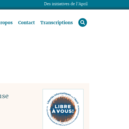
Des initiatives de l’April
rechercher
propos
Contact
Transcriptions
use