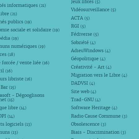
Jeux libres
(5)
tés informatiques
(21)
Vidéosurveillance
(5)
libre
(21)
ACTA
(5)
hés publics
(19)
RGI
(5)
mie sociale et solidaire
(19)
Fédiverse
(5)
pédia
(19)
Sobriété
(4)
uns numériques
(19)
AdieuWindows
(4)
nces
(18)
Géopolitique
(4)
 forcée / vente liée
(16)
Créativité - Art
(4)
ril
(16)
Migration vers le Libre
(4)
urs libriste
(16)
DADVSI
(4)
 Bar
(15)
Site web
(4)
asoft - Dégooglisons
rnet
Trad-GNU
(15)
(4)
que libre
Software Heritage
(14)
(4)
OPI
Radio Cause Commune
(14)
(3)
ts logiciels
Obsolescence
(13)
(3)
muns
Biais - Discrimination
(13)
(3)