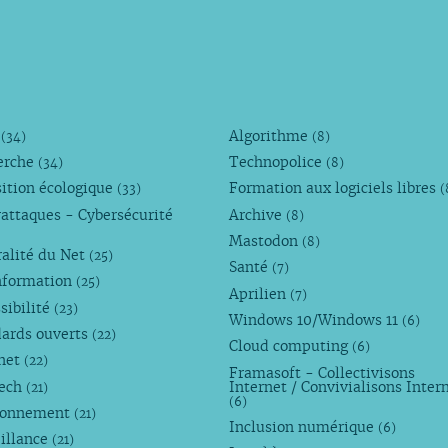
M
Algorithme
(34)
(8)
erche
Technopolice
(34)
(8)
ition écologique
Formation aux logiciels libres
(33)
(
attaques - Cybersécurité
Archive
(8)
Mastodon
(8)
alité du Net
(25)
Santé
(7)
nformation
(25)
Aprilien
(7)
sibilité
(23)
Windows 10/Windows 11
(6)
dards ouverts
(22)
Cloud computing
(6)
rnet
(22)
Framasoft - Collectivisons
Tech
Internet / Convivialisons Inter
(21)
(6)
ronnement
(21)
Inclusion numérique
(6)
illance
(21)