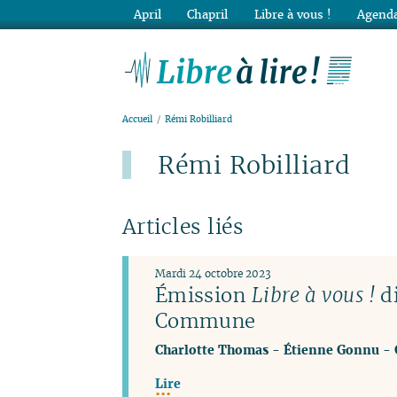
April
Chapril
Libre à vous !
Agenda
Lib
Accueil
Rémi Robilliard
Rémi Robilliard
Articles liés
Mardi 24 octobre 2023
Émission
Libre à vous !
di
Commune
Charlotte Thomas
-
Étienne Gonnu
-
Lire