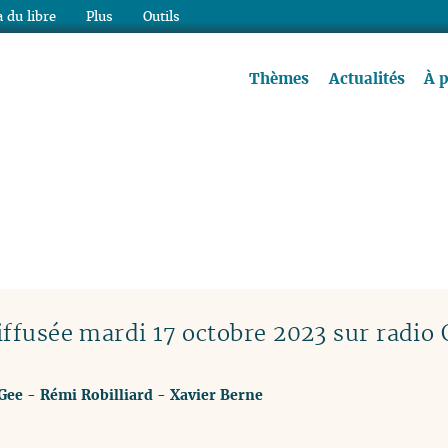
 du libre
Plus
Outils
re à lire !
Thèmes
Actualités
À 
ffusée mardi 17 octobre 2023 sur radio
Gee
-
Rémi Robilliard
-
Xavier Berne