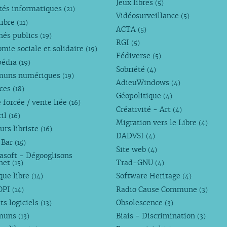
Jeux libres
(5)
tés informatiques
(21)
Vidéosurveillance
(5)
libre
(21)
ACTA
(5)
hés publics
(19)
RGI
(5)
mie sociale et solidaire
(19)
Fédiverse
(5)
pédia
(19)
Sobriété
(4)
uns numériques
(19)
AdieuWindows
(4)
nces
(18)
Géopolitique
(4)
 forcée / vente liée
(16)
Créativité - Art
(4)
ril
(16)
Migration vers le Libre
(4)
urs libriste
(16)
DADVSI
(4)
 Bar
(15)
Site web
(4)
asoft - Dégooglisons
rnet
Trad-GNU
(15)
(4)
que libre
Software Heritage
(14)
(4)
OPI
Radio Cause Commune
(14)
(3)
ts logiciels
Obsolescence
(13)
(3)
muns
Biais - Discrimination
(13)
(3)