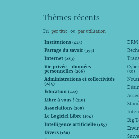
Thèmes récents
Tri
par titre
ou
par utilisation
Institutions
DR
(423)
Partage du savoir
Rech
(355)
Internet
Trans
(283)
Vie privée - données
Cyber
personnelles
(266)
(30)
Administrations et collectivités
Neutr
(244)
Dési
Éducation
(222)
Acces
Libre à vous !
(210)
Stan
Associations
(200)
Inte
Le Logiciel Libre
(194)
Big 
Intelligence artificielle
(185)
Envi
Divers
(160)
Surve