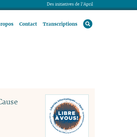
Des initiatives de l’April
rechercher
propos
Contact
Transcriptions
 Cause