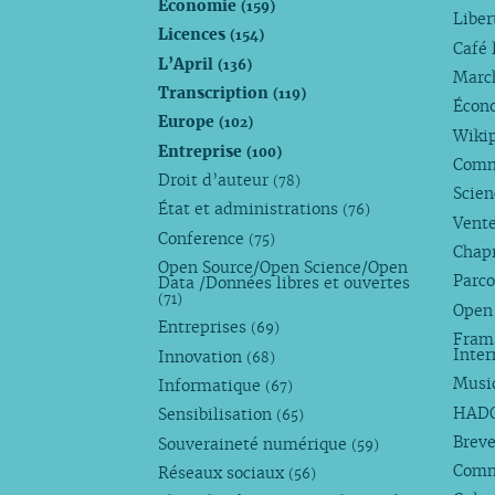
Économie
(159)
Liber
Licences
(154)
Café 
L’April
(136)
Marc
Transcription
(119)
Écono
Europe
(102)
Wiki
Entreprise
(100)
Comm
Droit d’auteur
(78)
Scie
État et administrations
(76)
Vente
Conference
(75)
Chap
Open Source/Open Science/Open
Parco
Data /Données libres et ouvertes
(71)
Open
Entreprises
(69)
Fram
Inte
Innovation
(68)
Musi
Informatique
(67)
HAD
Sensibilisation
(65)
Breve
Souveraineté numérique
(59)
Com
Réseaux sociaux
(56)