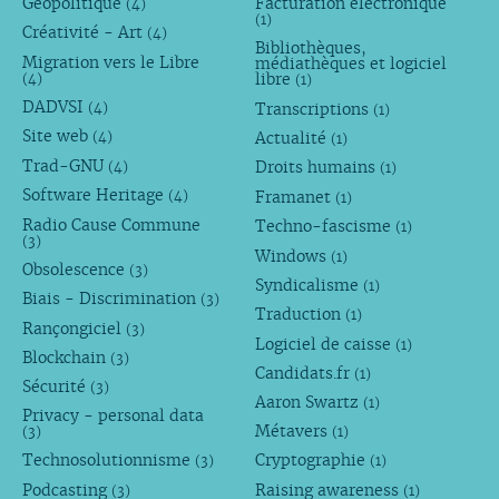
Géopolitique
Facturation électronique
(4)
(1)
Créativité - Art
(4)
Bibliothèques,
Migration vers le Libre
médiathèques et logiciel
libre
(4)
(1)
DADVSI
Transcriptions
(4)
(1)
Site web
Actualité
(4)
(1)
Trad-GNU
Droits humains
(4)
(1)
Software Heritage
Framanet
(4)
(1)
Radio Cause Commune
Techno-fascisme
(1)
(3)
Windows
(1)
Obsolescence
(3)
Syndicalisme
(1)
Biais - Discrimination
(3)
Traduction
(1)
Rançongiciel
(3)
Logiciel de caisse
(1)
Blockchain
(3)
Candidats.fr
(1)
Sécurité
(3)
Aaron Swartz
(1)
Privacy - personal data
Métavers
(3)
(1)
Technosolutionnisme
Cryptographie
(3)
(1)
Podcasting
Raising awareness
(3)
(1)