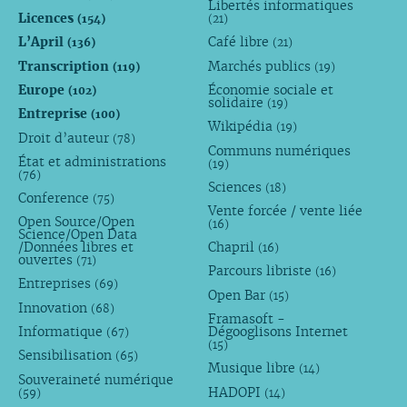
Libertés informatiques
Licences
(154)
(21)
L’April
Café libre
(136)
(21)
Transcription
Marchés publics
(119)
(19)
Europe
Économie sociale et
(102)
solidaire
(19)
Entreprise
(100)
Wikipédia
(19)
Droit d’auteur
(78)
Communs numériques
État et administrations
(19)
(76)
Sciences
(18)
Conference
(75)
Vente forcée / vente liée
Open Source/Open
(16)
Science/Open Data
/Données libres et
Chapril
(16)
ouvertes
(71)
Parcours libriste
(16)
Entreprises
(69)
Open Bar
(15)
Innovation
(68)
Framasoft -
Informatique
Dégooglisons Internet
(67)
(15)
Sensibilisation
(65)
Musique libre
(14)
Souveraineté numérique
HADOPI
(59)
(14)