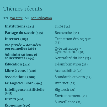
Thèmes récents
Tri
par titre
ou
par utilisation
Institutions
DRM
(423)
(34)
Partage du savoir
Recherche
(355)
(34)
Internet
Transition écologique
(283)
(33)
Vie privée - données
personnelles
Cyberattaques -
(266)
Cybersécurité
(30)
Administrations et
collectivités
Neutralité du Net
(244)
(25)
Éducation
Désinformation
(222)
(25)
Libre à vous !
Accessibilité
(210)
(23)
Associations
Standards ouverts
(200)
(22)
Le Logiciel Libre
Internet
(194)
(22)
Intelligence artificielle
Big Tech
(21)
(185)
Environnement
(21)
Divers
(160)
Surveillance
(21)
Économie
(159)