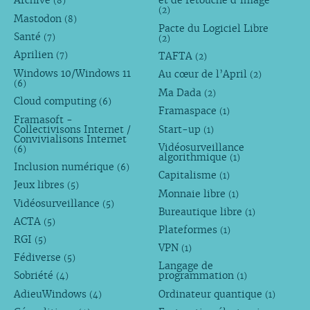
Archive
et de retouche d’image
(8)
(2)
Mastodon
(8)
Pacte du Logiciel Libre
Santé
(7)
(2)
Aprilien
TAFTA
(7)
(2)
Windows 10/Windows 11
Au cœur de l’April
(2)
(6)
Ma Dada
(2)
Cloud computing
(6)
Framaspace
(1)
Framasoft -
Collectivisons Internet /
Start-up
(1)
Convivialisons Internet
Vidéosurveillance
(6)
algorithmique
(1)
Inclusion numérique
(6)
Capitalisme
(1)
Jeux libres
(5)
Monnaie libre
(1)
Vidéosurveillance
(5)
Bureautique libre
(1)
ACTA
(5)
Plateformes
(1)
RGI
(5)
VPN
(1)
Fédiverse
(5)
Langage de
Sobriété
programmation
(4)
(1)
AdieuWindows
Ordinateur quantique
(4)
(1)