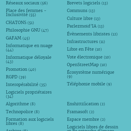
Réseaux sociaux
Brevets logiciels
(56)
(13)
Place des femmes -
Communs
(13)
Inclusivité
(55)
Culture libre
(13)
CHATONS
(51)
Parlezmoid’IA
(13)
Philosophie GNU
(47)
Évènements libristes
(12)
GAFAM
(45)
Infrastructures
(11)
Informatique en nuage
Libre en Fête
(10)
(44)
Vote électronique
Informatique déloyale
(10)
(43)
OpenStreetMap
(10)
Promotion
(40)
Écosystème numérique
RGPD
(9)
(39)
Téléphonie mobile
Interopérabilité
(9)
(35)
Logiciels propriétaires
(34)
Algorithme
Enshittification
(8)
(2)
Technopolice
Framasoft
(8)
(2)
Formation aux logiciels
Espace membre
(2)
libres
(8)
Logiciels libres de dessin