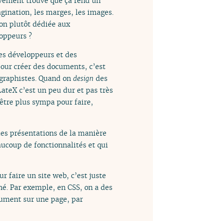
ivement trouvé que ça rend un
gination, les marges, les images.
ion plutôt dédiée aux
loppeurs ?
es développeurs et des
our créer des documents, c’est
s graphistes. Quand on
design
des
ateX c’est un peu dur et pas très
 être plus sympa pour faire,
 les présentations de la manière
aucoup de fonctionnalités et qui
r faire un site web, c’est juste
iné. Par exemple, en CSS, on a des
cument sur une page, par