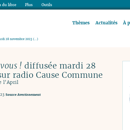
 du libre
Plus
Outils
re à lire !
Thèmes
Actualités
À 
mardi 28 novembre 2023 (…)
 vous !
diffusée mardi 28
sur radio Cause Commune
 l’April
023
Source
Avertissement