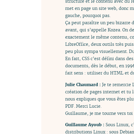
structure et le contenu avec du
met en page un site web, donc me
gauche, pourquoi pas.
Ça peut paraître un peu bizarre 
avant, qui s’appelle Kozea. On d
exactement le même contenu, com
LibreOffice, deux outils très pu
peu plus sympa visuellement. Du
En fait, CSS c’est défini dans d
documents, dès le début, en 199
fait sens : utiliser du HTML et 
Julie Chaumard :
Je te remercie 
création de pages internet et tu 
nous expliques que vous êtes plut
PDF. Merci Lucie.
Guillaume, je me tourne vers toi 
Guillaume Ayoub :
Sous Linux, c
distributions Linux : sous Debia