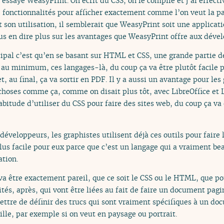
ssayé WeasyPrint. On écrit du CSS, on le compile et j’ai effect
de fonctionnalités pour afficher exactement comme l’on veut la pa
 son utilisation, il semblerait que WeasyPrint soit une applicat
s en dire plus sur les avantages que WeasyPrint offre aux déve
ipal c’est qu’en se basant sur HTML et CSS, une grande partie d
au minimum, ces langages-là, du coup ça va être plutôt facile p
t, au final, ça va sortir en PDF. Il y a aussi un avantage pour le
oses comme ça, comme on disait plus tôt, avec LibreOffice et L
habitude d’utiliser du CSS pour faire des sites web, du coup ça va
s développeurs, les graphistes utilisent déjà ces outils pour faire
plus facile pour eux parce que c’est un langage qui a vraiment be
tion.
 va être exactement pareil, que ce soit le CSS ou le HTML, que pou
cités, après, qui vont être liées au fait de faire un document pag
ettre de définir des trucs qui sont vraiment spécifiques à un do
aille, par exemple si on veut en paysage ou portrait.