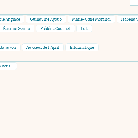
cie Anglade
Guillaume Ayoub
Marie-Odile Morandi
Isabella 
Étienne Gonnu
Frédéric Couchet
Luk
du savoir
Au cœur de l’April
Informatique
à vous !