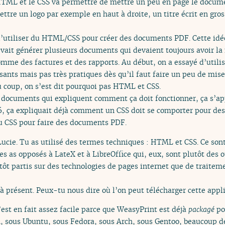
 HTML et le CSS va permettre de mettre un peu en page le docu
ttre un logo par exemple en haut à droite, un titre écrit en gro
d’utiliser du HTML/CSS pour créer des documents PDF. Cette idée 
evait générer plusieurs documents qui devaient toujours avoir l
me des factures et des rapports. Au début, on a essayé d’utili
issants mais pas très pratiques dès qu’il faut faire un peu de mi
 coup, on s’est dit pourquoi pas HTML et CSS.
es documents qui expliquent comment ça doit fonctionner, ça s’app
6, ça expliquait déjà comment un CSS doit se comporter pour de
du CSS pour faire des documents PDF.
Lucie. Tu as utilisé des termes techniques : HTML et CSS. Ce sont
les as opposés à LateX et à LibreOffice qui, eux, sont plutôt des 
ôt partis sur des technologies de pages internet que de traiteme
à présent. Peux-tu nous dire où l’on peut télécharger cette appli
’est en fait assez facile parce que WeasyPrint est déjà
packagé
po
n, sous Ubuntu, sous Fedora, sous Arch, sous Gentoo, beaucoup de