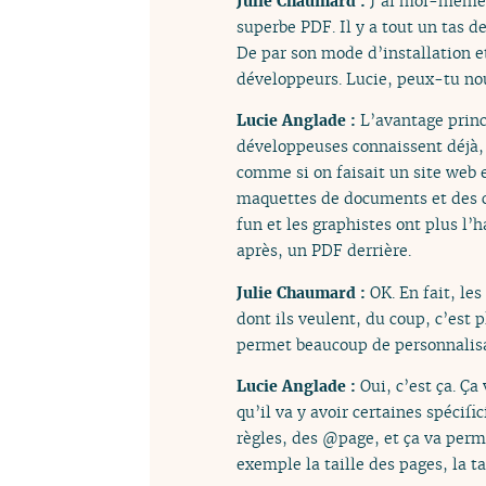
Julie Chaumard :
J’ai moi-même e
superbe PDF. Il y a tout un tas 
De par son mode d’installation et
développeurs. Lucie, peux-tu nou
Lucie Anglade :
L’avantage princ
développeuses connaissent déjà, 
comme si on faisait un site web e
maquettes de documents et des ch
fun et les graphistes ont plus l’
après, un PDF derrière.
Julie Chaumard :
OK. En fait, le
dont ils veulent, du coup, c’est 
permet beaucoup de personnalisa
Lucie Anglade :
Oui, c’est ça. Ça
qu’il va y avoir certaines spécifi
règles, des @page, et ça va perm
exemple la taille des pages, la t