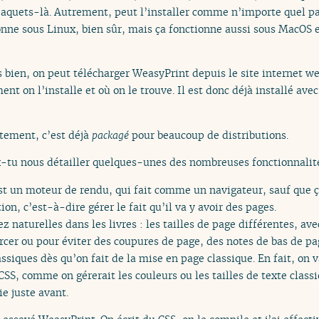
 paquets-là. Autrement, peut l’installer comme n’importe quel p
tionne sous Linux, bien sûr, mais ça fonctionne aussi sous MacOS
 bien, on peut télécharger WeasyPrint depuis le site internet we
nt on l’installe et où on le trouve. Il est donc déjà installé avec
ctement, c’est déjà
packagé
pour beaucoup de distributions.
x-tu nous détailler quelques-unes des nombreuses fonctionnalit
t un moteur de rendu, qui fait comme un navigateur, sauf que ça
on, c’est-à-dire gérer le fait qu’il va y avoir des pages.
ez naturelles dans les livres : les tailles de page différentes, a
rcer ou pour éviter des coupures de page, des notes de bas de pag
assiques dès qu’on fait de la mise en page classique. En fait, on
CSS, comme on gérerait les couleurs ou les tailles de texte classi
e juste avant.