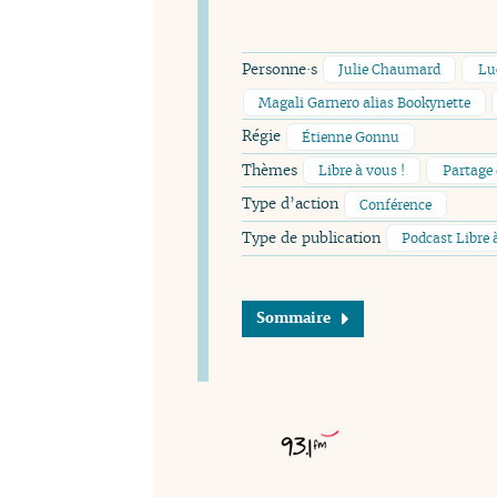
Personne·s
Julie Chaumard
Lu
Magali Garnero alias Bookynette
Régie
Étienne Gonnu
Thèmes
Libre à vous !
Partage 
Type d’action
Conférence
Type de publication
Podcast Libre 
Sommaire