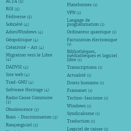
ACTA
(5)
Plateformes
(1)
RGI
(5)
VPN
(1)
Fédiverse
(5)
Langage de
Sobriété
programmation
(4)
(1)
AdieuWindows
Ordinateur quantique
(4)
(1)
Géopolitique
Facturation électronique
(4)
(1)
Créativité - Art
(4)
Bibliothèques,
Migration vers le Libre
médiathèques et logiciel
libre
(4)
(1)
DADVSI
Transcriptions
(4)
(1)
Site web
Actualité
(4)
(1)
Trad-GNU
Droits humains
(4)
(1)
Software Heritage
Framanet
(4)
(1)
Radio Cause Commune
Techno-fascisme
(1)
(3)
Windows
(1)
Obsolescence
(3)
Syndicalisme
(1)
Biais - Discrimination
(3)
Traduction
(1)
Rançongiciel
(3)
Logiciel de caisse
(1)