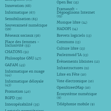
Open Bar
(15)
Innovation
(68)
Framasoft -
Informatique
Dégooglisons Internet
(67)
(15)
Sensibilisation
(65)
Musique libre
(14)
Souveraineté numérique
HADOPI
(59)
(14)
Réseaux sociaux
Brevets logiciels
(56)
(13)
Place des femmes -
Communs
(13)
Inclusivité
(55)
Culture libre
(13)
CHATONS
(51)
Parlezmoid’IA
(13)
Philosophie GNU
(47)
Évènements libristes
(12)
GAFAM
(45)
Infrastructures
(11)
Informatique en nuage
Libre en Fête
(10)
(44)
Vote électronique
Informatique déloyale
(10)
(43)
OpenStreetMap
(10)
Promotion
(40)
Écosystème numérique
RGPD
(9)
(39)
Téléphonie mobile
Interopérabilité
(9)
(35)
Logiciels propriétaires