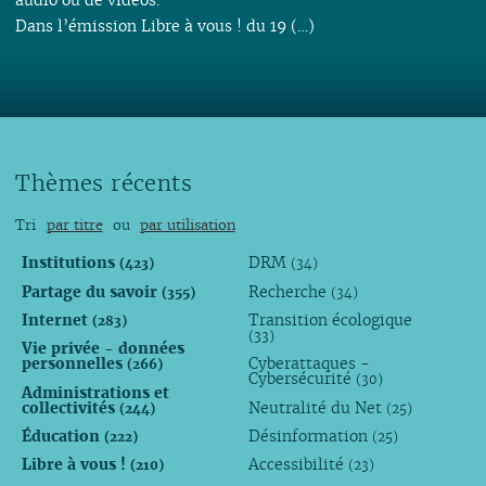
Dans l’émission Libre à vous ! du 19 (…)
Thèmes récents
Tri
par titre
ou
par utilisation
Institutions
DRM
(423)
(34)
Partage du savoir
Recherche
(355)
(34)
Internet
Transition écologique
(283)
(33)
Vie privée - données
personnelles
Cyberattaques -
(266)
Cybersécurité
(30)
Administrations et
collectivités
Neutralité du Net
(244)
(25)
Éducation
Désinformation
(222)
(25)
Libre à vous !
Accessibilité
(210)
(23)