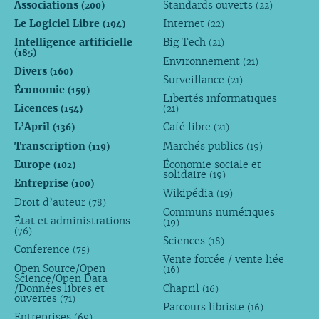
Associations
Standards ouverts
(200)
(22)
Le Logiciel Libre
Internet
(194)
(22)
Intelligence artificielle
Big Tech
(21)
(185)
Environnement
(21)
Divers
(160)
Surveillance
(21)
Économie
(159)
Libertés informatiques
Licences
(154)
(21)
L’April
Café libre
(136)
(21)
Transcription
Marchés publics
(119)
(19)
Europe
Économie sociale et
(102)
solidaire
(19)
Entreprise
(100)
Wikipédia
(19)
Droit d’auteur
(78)
Communs numériques
État et administrations
(19)
(76)
Sciences
(18)
Conference
(75)
Vente forcée / vente liée
Open Source/Open
(16)
Science/Open Data
/Données libres et
Chapril
(16)
ouvertes
(71)
Parcours libriste
(16)
Entreprises
(69)