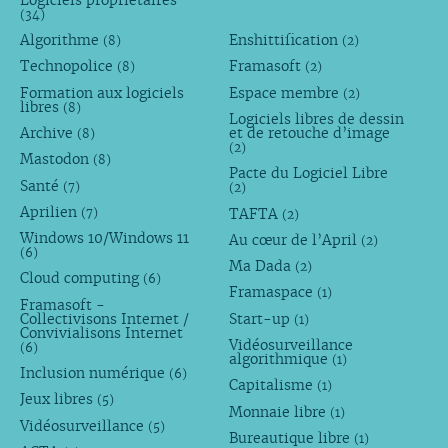
(34)
Algorithme
Enshittification
(8)
(2)
Technopolice
Framasoft
(8)
(2)
Formation aux logiciels
Espace membre
(2)
libres
(8)
Logiciels libres de dessin
Archive
et de retouche d’image
(8)
(2)
Mastodon
(8)
Pacte du Logiciel Libre
Santé
(7)
(2)
Aprilien
TAFTA
(7)
(2)
Windows 10/Windows 11
Au cœur de l’April
(2)
(6)
Ma Dada
(2)
Cloud computing
(6)
Framaspace
(1)
Framasoft -
Collectivisons Internet /
Start-up
(1)
Convivialisons Internet
Vidéosurveillance
(6)
algorithmique
(1)
Inclusion numérique
(6)
Capitalisme
(1)
Jeux libres
(5)
Monnaie libre
(1)
Vidéosurveillance
(5)
Bureautique libre
(1)