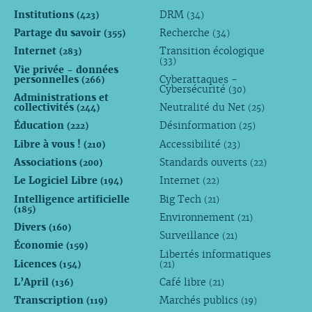
Institutions
DRM
(423)
(34)
Partage du savoir
Recherche
(355)
(34)
Internet
Transition écologique
(283)
(33)
Vie privée - données
personnelles
Cyberattaques -
(266)
Cybersécurité
(30)
Administrations et
collectivités
Neutralité du Net
(244)
(25)
Éducation
Désinformation
(222)
(25)
Libre à vous !
Accessibilité
(210)
(23)
Associations
Standards ouverts
(200)
(22)
Le Logiciel Libre
Internet
(194)
(22)
Intelligence artificielle
Big Tech
(21)
(185)
Environnement
(21)
Divers
(160)
Surveillance
(21)
Économie
(159)
Libertés informatiques
Licences
(154)
(21)
L’April
Café libre
(136)
(21)
Transcription
Marchés publics
(119)
(19)