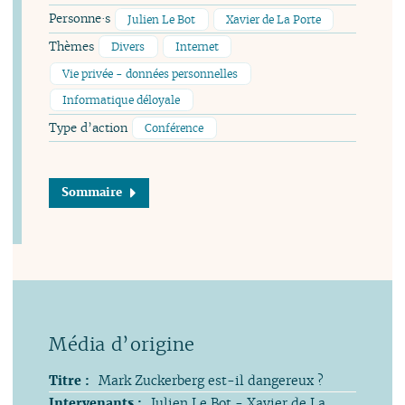
Personne·s
Julien Le Bot
Xavier de La Porte
Thèmes
Divers
Internet
Vie privée - données personnelles
Informatique déloyale
Type d’action
Conférence
Sommaire
Titre :
Mark Zuckerberg est-il dangereux ?
Intervenants :
Julien Le Bot - Xavier de La