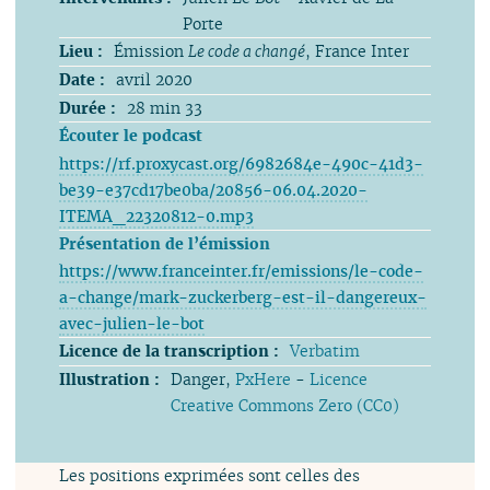
Porte
Lieu :
Émission
Le code a changé
, France Inter
Date :
avril 2020
Durée :
28 min 33
Écouter le podcast
https://rf.proxycast.org/6982684e-490c-41d3-
be39-e37cd17be0ba/20856-06.04.2020-
ITEMA_22320812-0.mp3
Présentation de l’émission
https://www.franceinter.fr/emissions/le-code-
a-change/mark-zuckerberg-est-il-dangereux-
avec-julien-le-bot
Licence de la transcription :
Verbatim
Illustration :
Danger,
PxHere
-
Licence
Creative Commons Zero (CC0)
Les positions exprimées sont celles des