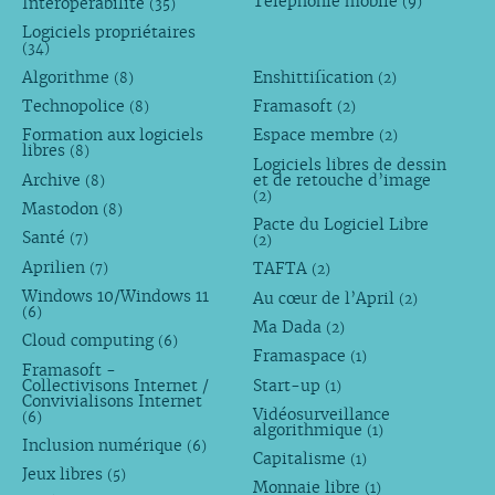
Téléphonie mobile
Interopérabilité
(9)
(35)
Logiciels propriétaires
(34)
Algorithme
Enshittification
(8)
(2)
Technopolice
Framasoft
(8)
(2)
Formation aux logiciels
Espace membre
(2)
libres
(8)
Logiciels libres de dessin
Archive
et de retouche d’image
(8)
(2)
Mastodon
(8)
Pacte du Logiciel Libre
Santé
(7)
(2)
Aprilien
TAFTA
(7)
(2)
Windows 10/Windows 11
Au cœur de l’April
(2)
(6)
Ma Dada
(2)
Cloud computing
(6)
Framaspace
(1)
Framasoft -
Collectivisons Internet /
Start-up
(1)
Convivialisons Internet
Vidéosurveillance
(6)
algorithmique
(1)
Inclusion numérique
(6)
Capitalisme
(1)
Jeux libres
(5)
Monnaie libre
(1)