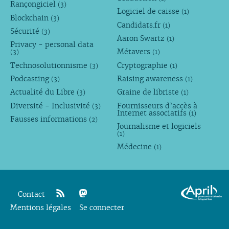
Rançongiciel
(3)
Logiciel de caisse
(1)
Blockchain
(3)
Candidats.fr
(1)
Sécurité
(3)
Aaron Swartz
(1)
Privacy - personal data
Métavers
(3)
(1)
Technosolutionnisme
Cryptographie
(3)
(1)
Podcasting
Raising awareness
(3)
(1)
Actualité du Libre
Graine de libriste
(3)
(1)
Diversité - Inclusivité
Fournisseurs d’accès à
(3)
Internet associatifs
(1)
Fausses informations
(2)
Journalisme et logiciels
(1)
Médecine
(1)
Contact
Mentions légales
rss
mastodon
Se connecter