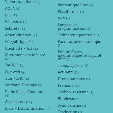
Vidéosurveillance
(5)
Bureautique libre
(1)
ACTA
(5)
Plateformes
(1)
RGI
(5)
VPN
(1)
Fédiverse
(5)
Langage de
Sobriété
programmation
(4)
(1)
AdieuWindows
Ordinateur quantique
(4)
(1)
Géopolitique
Facturation électronique
(4)
(1)
Créativité - Art
(4)
Bibliothèques,
Migration vers le Libre
médiathèques et logiciel
libre
(4)
(1)
DADVSI
Transcriptions
(4)
(1)
Site web
Actualité
(4)
(1)
Trad-GNU
Droits humains
(4)
(1)
Software Heritage
Framanet
(4)
(1)
Radio Cause Commune
Techno-fascisme
(1)
(3)
Windows
(1)
Obsolescence
(3)
Syndicalisme
(1)
Biais - Discrimination
(3)
Traduction
(1)