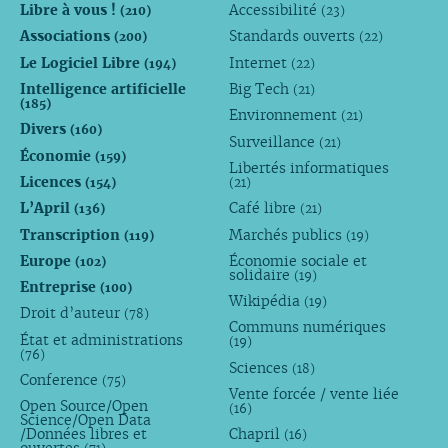
Libre à vous !
Accessibilité
(210)
(23)
Associations
Standards ouverts
(200)
(22)
Le Logiciel Libre
Internet
(194)
(22)
Intelligence artificielle
Big Tech
(21)
(185)
Environnement
(21)
Divers
(160)
Surveillance
(21)
Économie
(159)
Libertés informatiques
Licences
(154)
(21)
L’April
Café libre
(136)
(21)
Transcription
Marchés publics
(119)
(19)
Europe
Économie sociale et
(102)
solidaire
(19)
Entreprise
(100)
Wikipédia
(19)
Droit d’auteur
(78)
Communs numériques
État et administrations
(19)
(76)
Sciences
(18)
Conference
(75)
Vente forcée / vente liée
Open Source/Open
(16)
Science/Open Data
/Données libres et
Chapril
(16)