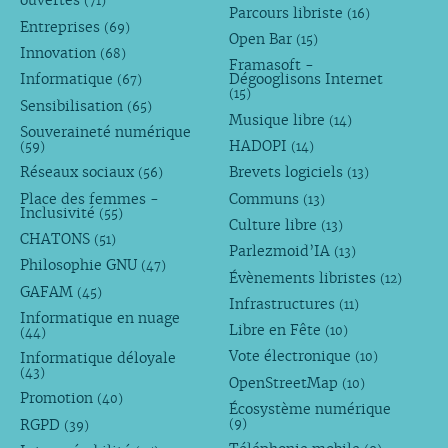
ouvertes
(71)
Parcours libriste
(16)
Entreprises
(69)
Open Bar
(15)
Innovation
(68)
Framasoft -
Informatique
Dégooglisons Internet
(67)
(15)
Sensibilisation
(65)
Musique libre
(14)
Souveraineté numérique
HADOPI
(59)
(14)
Réseaux sociaux
Brevets logiciels
(56)
(13)
Place des femmes -
Communs
(13)
Inclusivité
(55)
Culture libre
(13)
CHATONS
(51)
Parlezmoid’IA
(13)
Philosophie GNU
(47)
Évènements libristes
(12)
GAFAM
(45)
Infrastructures
(11)
Informatique en nuage
Libre en Fête
(10)
(44)
Vote électronique
Informatique déloyale
(10)
(43)
OpenStreetMap
(10)
Promotion
(40)
Écosystème numérique
RGPD
(9)
(39)