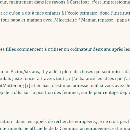
four, maintenant dans les rayons à Carrefour, c’est impressionna
it ce qu’on a dit à mes enfants à l’école primaire, donc l’institutr
e font papa et maman avec l’électricité ? Maman repasse ; papa uti
s filles commencent à utiliser un ordinateur deux ans après les
cœur. À cinq/six ans, il y a déjà plein de choses qui sont mises da
voulais juste foncer à travers tout ça. J’ai balancé les idées que j’
ntMatter.org
[
1
]
et en bas, c’est mon adresse mail si vous avez d
rop de trolls, sur la position des femmes, sur le pourcentage dé
ation : dans les appels de recherche européens, je ne crois pas 
 la terminologie officielle de la Commission européenne, est impo