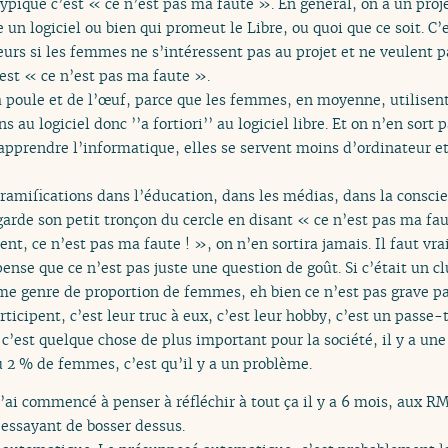
typique c’est « ce n’est pas ma faute ». En général, on a un pro
 un logiciel ou bien qui promeut le Libre, ou quoi que ce soit. C’
rs si les femmes ne s’intéressent pas au projet et ne veulent p
est « ce n’est pas ma faute ».
 la poule et de l’œuf, parce que les femmes, en moyenne, utilisen
u logiciel donc ’’a fortiori’’ au logiciel libre. Et on n’en sort 
’apprendre l’informatique, elles se servent moins d’ordinateur et
s ramifications dans l’éducation, dans les médias, dans la conscie
garde son petit tronçon du cercle en disant « ce n’est pas ma fa
nt, ce n’est pas ma faute ! », on n’en sortira jamais. Il faut vra
 pense que ce n’est pas juste une question de goût. Si c’était un c
me genre de proportion de femmes, eh bien ce n’est pas grave pa
rticipent, c’est leur truc à eux, c’est leur hobby, c’est un pas
e c’est quelque chose de plus important pour la société, il y a un
 ou 2 % de femmes, c’est qu’il y a un problème.
. J’ai commencé à penser à réfléchir à tout ça il y a 6 mois, aux RM
 essayant de bosser dessus.