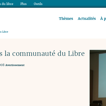
 du libre
Plus
Outils
re à lire !
Thèmes
Actualités
À 
u Libre
s la communauté du Libre
008
Avertissement