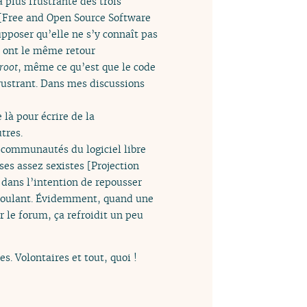
plus frustrante des trois
M [Free and Open Source Software
poser qu’elle ne s’y connaît pas
ui ont le même retour
root
, même ce qu’est que le code
frustrant. Dans mes discussions
là pour écrire de la
tres.
 communautés du logiciel libre
ses assez sexistes [Projection
t dans l’intention de repousser
a-saoulant. Évidemment, quand une
 le forum, ça refroidit un peu
. Volontaires et tout, quoi !