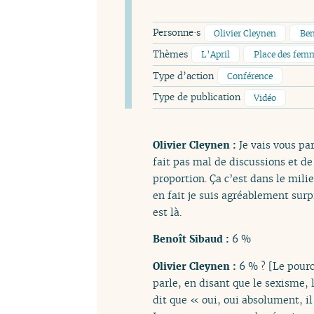
Personne·s
Olivier Cleynen
Ben
Thèmes
L’April
Place des femm
Type d’action
Conférence
Type de publication
Vidéo
Olivier Cleynen :
Je vais vous p
fait pas mal de discussions et d
proportion. Ça c’est dans le mili
en fait je suis agréablement surp
est là.
Benoît Sibaud :
6 %
Olivier Cleynen :
6 % ? [Le pourc
parle, en disant que le sexisme, 
dit que « oui, oui absolument, il