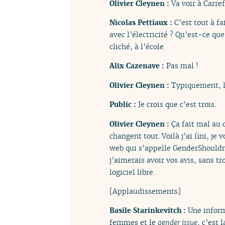
Olivier Cleynen :
Va voir à Carre
Nicolas Pettiaux :
C’est tout à fa
avec l’électricité ? Qu’est-ce qu
cliché, à l’école.
Alix Cazenave :
Pas mal !
Olivier Cleynen :
Typiquement, le
Public :
Je crois que c’est trois.
Olivier Cleynen :
Ça fait mal au 
changent tout. Voilà j’ai fini, je 
web qui s’appelle GenderShould
j’aimerais avoir vos avis, sans t
logiciel libre.
[Applaudissements]
Basile Starinkevitch :
Une inform
femmes et le
gender issue
, c’est