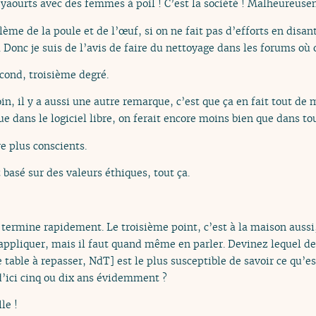
aourts avec des femmes à poil ! C’est la société ! Malheureuse
blème de la poule et de l’œuf, si on ne fait pas d’efforts en disan
 Donc je suis de l’avis de faire du nettoyage dans les forums où 
econd, troisième degré.
oin, il y a aussi une autre remarque, c’est que ça en fait tout d
 dans le logiciel libre, on ferait encore moins bien que dans tout
e plus conscients.
t basé sur des valeurs éthiques, tout ça.
Je termine rapidement. Le troisième point, c’est à la maison aussi,
 appliquer, mais il faut quand même en parler. Devinez lequel d
 table à repasser, NdT] est le plus susceptible de savoir ce qu’es
, d’ici cinq ou dix ans évidemment ?
lle !