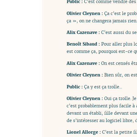
Public :
C’est comme vendre des y
Olivier Cleynen :
Ça c’est le pro
ça », on ne changera jamais rien.
Alix Cazenave :
C’est aussi du s
Benoît Sibaud :
Pour aller plus l
est comme ça, pourquoi est-ce que
Alix Cazenave :
On est censés êtr
Olivier Cleynen :
Bien sûr, on es
Public :
Ça y est ça trolle...
Olivier Cleynen :
Oui ça trolle. 
c’est probablement plus facile à
devant un établi, fille devant une
de s’intéresser au logiciel libre
Lionel Allorge :
C’est la petite fi