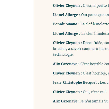
Olivier Cleynen :
C’est la petite f
Lionel Allorge :
Oui parce que to
Benoît Sibaud :
La clef à molette
Lionel Allorge :
La clef à molett
Olivier Cleynen :
Donc l’idée, san
bricoler, à savoir comment les ma
technologie.
Alix Cazenave :
C’est horrible 
Olivier Cleynen :
C’est horrible, 
Jean-Christophe Becquet :
Les c
Olivier Cleynen :
Oui, c’est ça !
Alix Cazenave :
Je n’ai jamais v