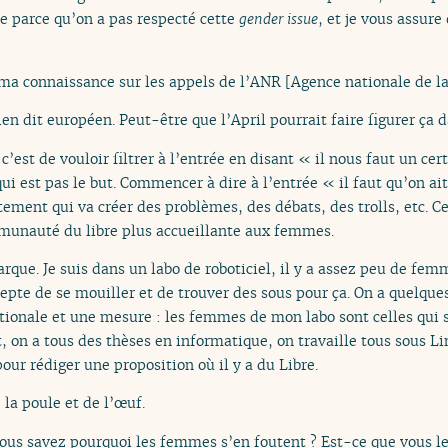
e parce qu’on a pas respecté cette
gender issue
, et je vous assure
à ma connaissance sur les appels de l’ANR [Agence nationale de la
ien dit européen. Peut-être que l’April pourrait faire figurer ça d
 c’est de vouloir filtrer à l’entrée en disant « il nous faut un c
 qui est pas le but. Commencer à dire à l’entrée « il faut qu’on 
ment qui va créer des problèmes, des débats, des trolls, etc. Ce 
munauté du libre plus accueillante aux femmes.
que. Je suis dans un labo de roboticiel, il y a assez peu de femme
epte de se mouiller et de trouver des sous pour ça. On a quelque
onale et une mesure : les femmes de mon labo sont celles qui so
nt, on a tous des thèses en informatique, on travaille tous sous L
pour rédiger une proposition où il y a du Libre.
la poule et de l’œuf.
ous savez pourquoi les femmes s’en foutent ? Est-ce que vous 