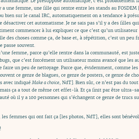
 automatique. Le présupposé automatique, c’est probablement la 
l y a une femme, une fille qui rentre entre les stands au FOSDE
u bien sur le canal IRC, automatiquement on a tendance à présup
e désactiver cet automatisme. Je ne sais pas s’il y a des filles q
timent commencer à lui expliquer ce que c’est qu’un utilisateur
elle des choses comme ça, de base et, à répétition, c’est un peu 
 se passe souvent.
’une femme, parce qu’elle rentre dans la communauté, est juste 
ugs, que c’est forcément un utilisateur moins avancé que les au
se faire un peu de nettoyage. Parce que, évidemment, comme les
ouvent ce genre de blagues, ce genre de posters, ce genre de cho
s avec indiqué
Make a choice
, NdT]. Bien sûr, ce n’est pas du tou
, mais ça a tout de même cet effet-là. Et ça finit par être ultr
 où il y a 100 personnes qui s’échangent ce genre de trucs sur
es femmes qui ont fait ça [les photos, NdT], elles sont bénévoles
!