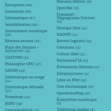
Parcours libriste
(16)
Entreprises
(69)
Open Bar
(15)
Innovation
(68)
Framasoft -
Informatique
Dégooglisons Internet
(67)
(15)
Sensibilisation
(65)
Musique libre
(14)
Souveraineté numérique
HADOPI
(59)
(14)
Réseaux sociaux
Brevets logiciels
(56)
(13)
Place des femmes -
Communs
(13)
Inclusivité
(55)
Culture libre
(13)
CHATONS
(51)
Parlezmoid’IA
(13)
Philosophie GNU
(47)
Évènements libristes
(12)
GAFAM
(45)
Infrastructures
(11)
Informatique en nuage
Libre en Fête
(10)
(44)
Vote électronique
Informatique déloyale
(10)
(43)
OpenStreetMap
(10)
Promotion
(40)
Écosystème numérique
RGPD
(9)
(39)
Téléphonie mobile
Interopérabilité
(9)
(35)