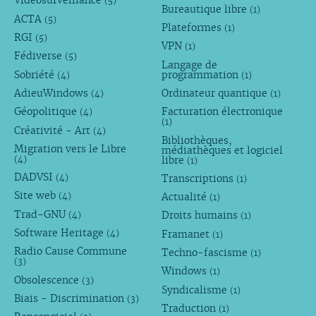
Vidéosurveillance
(5)
Bureautique libre
(1)
ACTA
(5)
Plateformes
(1)
RGI
(5)
VPN
(1)
Fédiverse
(5)
Langage de
Sobriété
programmation
(4)
(1)
AdieuWindows
Ordinateur quantique
(4)
(1)
Géopolitique
Facturation électronique
(4)
(1)
Créativité - Art
(4)
Bibliothèques,
Migration vers le Libre
médiathèques et logiciel
libre
(4)
(1)
DADVSI
Transcriptions
(4)
(1)
Site web
Actualité
(4)
(1)
Trad-GNU
Droits humains
(4)
(1)
Software Heritage
Framanet
(4)
(1)
Radio Cause Commune
Techno-fascisme
(1)
(3)
Windows
(1)
Obsolescence
(3)
Syndicalisme
(1)
Biais - Discrimination
(3)
Traduction
(1)