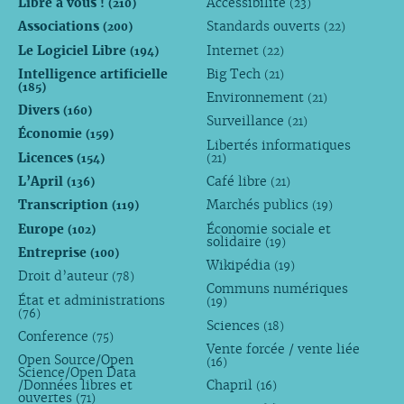
Libre à vous !
Accessibilité
(210)
(23)
Associations
Standards ouverts
(200)
(22)
Le Logiciel Libre
Internet
(194)
(22)
Intelligence artificielle
Big Tech
(21)
(185)
Environnement
(21)
Divers
(160)
Surveillance
(21)
Économie
(159)
Libertés informatiques
Licences
(154)
(21)
L’April
Café libre
(136)
(21)
Transcription
Marchés publics
(119)
(19)
Europe
Économie sociale et
(102)
solidaire
(19)
Entreprise
(100)
Wikipédia
(19)
Droit d’auteur
(78)
Communs numériques
État et administrations
(19)
(76)
Sciences
(18)
Conference
(75)
Vente forcée / vente liée
Open Source/Open
(16)
Science/Open Data
/Données libres et
Chapril
(16)
ouvertes
(71)