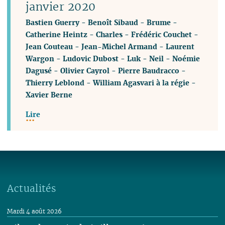
janvier 2020
Bastien Guerry
-
Benoît Sibaud
-
Brume
-
Catherine Heintz
-
Charles
-
Frédéric Couchet
-
Jean Couteau
-
Jean-Michel Armand
-
Laurent
Wargon
-
Ludovic Dubost
-
Luk
-
Neil
-
Noémie
Dagusé
-
Olivier Cayrol
-
Pierre Baudracco
-
Thierry Leblond
-
William Agasvari à la régie
-
Xavier Berne
Lire
Actualités
Mardi 4 août 2026