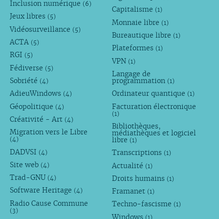
Inclusion numérique
(6)
Capitalisme
(1)
Jeux libres
(5)
Monnaie libre
(1)
Vidéosurveillance
(5)
Bureautique libre
(1)
ACTA
(5)
Plateformes
(1)
RGI
(5)
VPN
(1)
Fédiverse
(5)
Langage de
Sobriété
programmation
(4)
(1)
AdieuWindows
Ordinateur quantique
(4)
(1)
Géopolitique
Facturation électronique
(4)
(1)
Créativité - Art
(4)
Bibliothèques,
Migration vers le Libre
médiathèques et logiciel
libre
(4)
(1)
DADVSI
Transcriptions
(4)
(1)
Site web
Actualité
(4)
(1)
Trad-GNU
Droits humains
(4)
(1)
Software Heritage
Framanet
(4)
(1)
Radio Cause Commune
Techno-fascisme
(1)
(3)
Windows
(1)