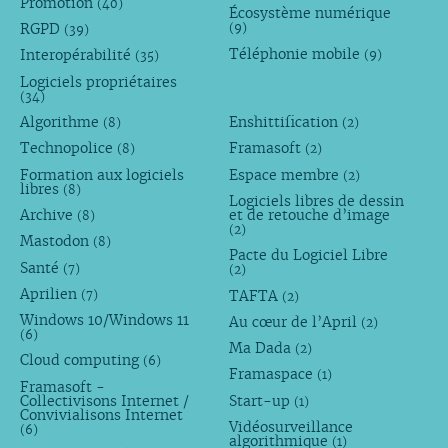
Promotion
(40)
Écosystème numérique
RGPD
(9)
(39)
Téléphonie mobile
Interopérabilité
(9)
(35)
Logiciels propriétaires
(34)
Algorithme
Enshittification
(8)
(2)
Technopolice
Framasoft
(8)
(2)
Formation aux logiciels
Espace membre
(2)
libres
(8)
Logiciels libres de dessin
Archive
et de retouche d’image
(8)
(2)
Mastodon
(8)
Pacte du Logiciel Libre
Santé
(7)
(2)
Aprilien
TAFTA
(7)
(2)
Windows 10/Windows 11
Au cœur de l’April
(2)
(6)
Ma Dada
(2)
Cloud computing
(6)
Framaspace
(1)
Framasoft -
Collectivisons Internet /
Start-up
(1)
Convivialisons Internet
Vidéosurveillance
(6)
algorithmique
(1)