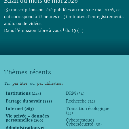
Bilan du mois de mai 2026
15 transcriptions ont été publiées au mois de mai 2026, ce
qui correspond à 12 heures et 31 minutes d’enregistrements
audio ou de vidéos.
Dans l’émission Libre à vous ! du 19 (…)
Thèmes récents
Tri
par titre
ou
par utilisation
Institutions
DRM
(423)
(34)
Partage du savoir
Recherche
(355)
(34)
Internet
Transition écologique
(283)
(33)
Vie privée - données
personnelles
Cyberattaques -
(266)
Cybersécurité
(30)
Administrations et