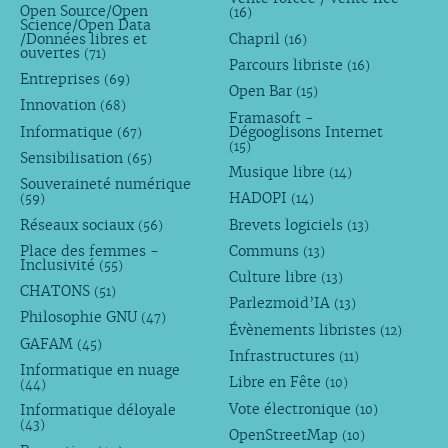
Open Source/Open
(16)
Science/Open Data
/Données libres et
Chapril
(16)
ouvertes
(71)
Parcours libriste
(16)
Entreprises
(69)
Open Bar
(15)
Innovation
(68)
Framasoft -
Informatique
Dégooglisons Internet
(67)
(15)
Sensibilisation
(65)
Musique libre
(14)
Souveraineté numérique
HADOPI
(59)
(14)
Réseaux sociaux
Brevets logiciels
(56)
(13)
Place des femmes -
Communs
(13)
Inclusivité
(55)
Culture libre
(13)
CHATONS
(51)
Parlezmoid’IA
(13)
Philosophie GNU
(47)
Évènements libristes
(12)
GAFAM
(45)
Infrastructures
(11)
Informatique en nuage
Libre en Fête
(10)
(44)
Vote électronique
Informatique déloyale
(10)
(43)
OpenStreetMap
(10)