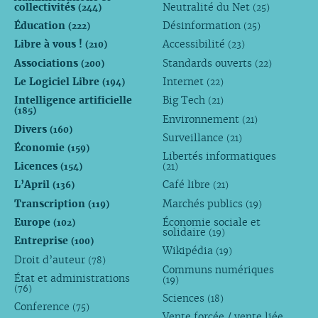
collectivités
Neutralité du Net
(244)
(25)
Éducation
Désinformation
(222)
(25)
Libre à vous !
Accessibilité
(210)
(23)
Associations
Standards ouverts
(200)
(22)
Le Logiciel Libre
Internet
(194)
(22)
Intelligence artificielle
Big Tech
(21)
(185)
Environnement
(21)
Divers
(160)
Surveillance
(21)
Économie
(159)
Libertés informatiques
Licences
(154)
(21)
L’April
Café libre
(136)
(21)
Transcription
Marchés publics
(119)
(19)
Europe
Économie sociale et
(102)
solidaire
(19)
Entreprise
(100)
Wikipédia
(19)
Droit d’auteur
(78)
Communs numériques
État et administrations
(19)
(76)
Sciences
(18)
Conference
(75)
Vente forcée / vente liée