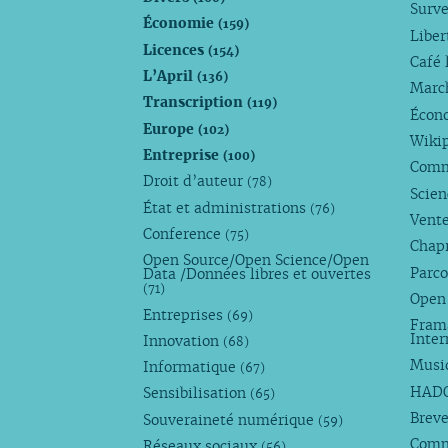
Surve
Économie
(159)
Liber
Licences
(154)
Café 
L’April
(136)
Marc
Transcription
(119)
Écono
Europe
(102)
Wiki
Entreprise
(100)
Comm
Droit d’auteur
(78)
Scie
État et administrations
(76)
Vente
Conference
(75)
Chap
Open Source/Open Science/Open
Parco
Data /Données libres et ouvertes
(71)
Open
Entreprises
(69)
Fram
Inte
Innovation
(68)
Musi
Informatique
(67)
HAD
Sensibilisation
(65)
Breve
Souveraineté numérique
(59)
Com
Réseaux sociaux
(56)