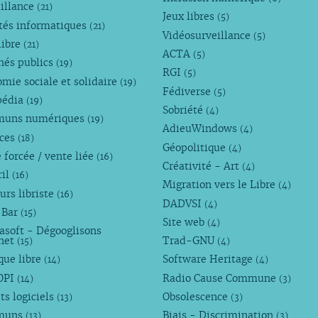
illance
(21)
Jeux libres
(5)
tés informatiques
(21)
Vidéosurveillance
(5)
libre
(21)
ACTA
(5)
hés publics
(19)
RGI
(5)
mie sociale et solidaire
(19)
Fédiverse
(5)
pédia
(19)
Sobriété
(4)
uns numériques
(19)
AdieuWindows
(4)
nces
(18)
Géopolitique
(4)
 forcée / vente liée
(16)
Créativité - Art
(4)
ril
(16)
Migration vers le Libre
(4)
urs libriste
(16)
DADVSI
(4)
 Bar
(15)
Site web
(4)
asoft - Dégooglisons
rnet
Trad-GNU
(15)
(4)
que libre
Software Heritage
(14)
(4)
OPI
Radio Cause Commune
(14)
(3)
ts logiciels
Obsolescence
(13)
(3)
muns
Biais - Discrimination
(13)
(3)