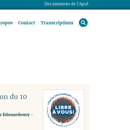
Des initiatives de l’April
rechercher
propos
Contact
Transcriptions
on du 10
a Edouardoury
-