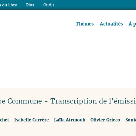
 du libre
Plus
Outils
re à lire !
Thèmes
Actualités
À 
use Commune - Transcription de l’émissi
chet
-
Isabelle Carrère
-
Laïla Atrmouh
-
Olivier Grieco
-
Soni