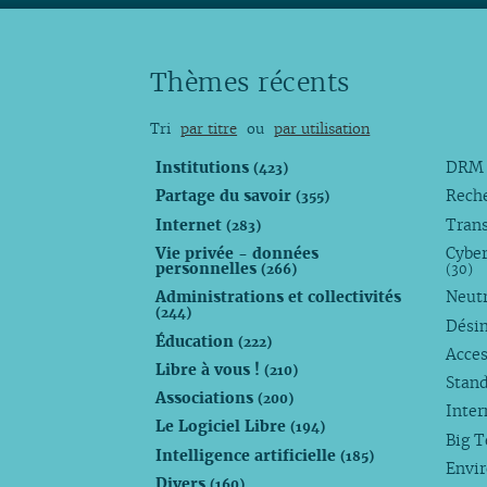
Thèmes récents
Tri
par titre
ou
par utilisation
Institutions
DR
(423)
Partage du savoir
Rech
(355)
Internet
Trans
(283)
Vie privée - données
Cyber
personnelles
(266)
(30)
Administrations et collectivités
Neutr
(244)
Dési
Éducation
(222)
Acces
Libre à vous !
(210)
Stan
Associations
(200)
Inte
Le Logiciel Libre
(194)
Big 
Intelligence artificielle
(185)
Envi
Divers
(160)