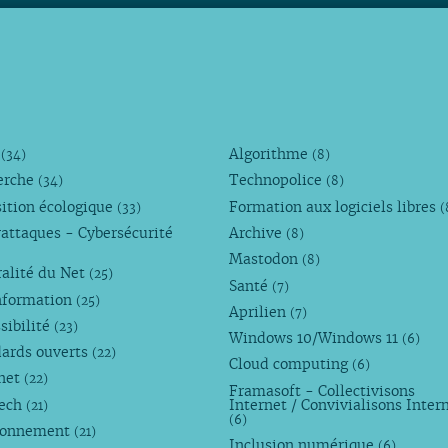
M
Algorithme
(34)
(8)
erche
Technopolice
(34)
(8)
ition écologique
Formation aux logiciels libres
(33)
(
attaques - Cybersécurité
Archive
(8)
Mastodon
(8)
alité du Net
(25)
Santé
(7)
nformation
(25)
Aprilien
(7)
sibilité
(23)
Windows 10/Windows 11
(6)
dards ouverts
(22)
Cloud computing
(6)
rnet
(22)
Framasoft - Collectivisons
Tech
Internet / Convivialisons Inter
(21)
(6)
ronnement
(21)
Inclusion numérique
(6)